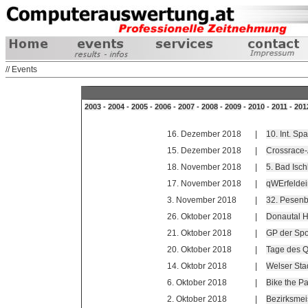
// Events
2003
-
2004
-
2005
-
2006
-
2007
-
2008
-
2009
-
2010
-
2011
-
201
16. Dezember 2018
|
10. Int. S
15. Dezember 2018
|
Crossrace-
18. November 2018
|
5. Bad Isch
17. November 2018
|
qWErfelde
3. November 2018
|
32. Pesenb
26. Oktober 2018
|
Donautal H
21. Oktober 2018
|
GP der Spor
20. Oktober 2018
|
Tage des Q
14. Oktobr 2018
|
Welser Stad
6. Oktober 2018
|
Bike the P
2. Oktober 2018
|
Bezirksmei