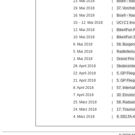
23. Mai 2018
|
Boa® - Na
19. Mai 2018
|
37. Vorchdo
16. Mai 2018
|
Boa® - Na
10. - 12. Mai 2018
|
UCI C1 Inv
12. Mai 2018
|
Bike4Fun R
10. Mai 2018
|
Bike4Fun 
6. Mai 2018
|
58. Burgen
5. Mai 2018
|
Radkriteri
1. Mai 2018
|
Grand Prix
28. April 2018
|
Stoderzinke
22. April 2018
|
5. GP Flieg
21. April 2018
|
5. GP Flieg
8. April 2018
|
57. Intern
7. April 2018
|
30. Einzelz
25. März 2018
|
58. Radsai
24. März 2018
|
17. Traunu
4. März 2018
|
9. DELTA-4