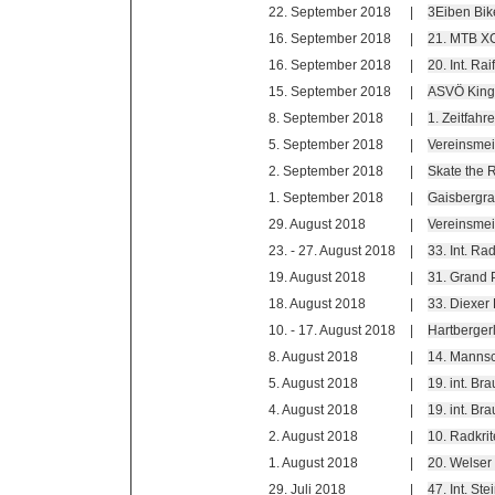
22. September 2018
|
3Eiben Bik
16. September 2018
|
21. MTB X
16. September 2018
|
20. Int. Ra
15. September 2018
|
ASVÖ King 
8. September 2018
|
1. Zeitfa
5. September 2018
|
Vereinsmei
2. September 2018
|
Skate the 
1. September 2018
|
Gaisbergra
29. August 2018
|
Vereinsmei
23. - 27. August 2018
|
33. Int. Ra
19. August 2018
|
31. Grand 
18. August 2018
|
33. Diexer
10. - 17. August 2018
|
Hartberger
8. August 2018
|
14. Mannsc
5. August 2018
|
19. int. B
4. August 2018
|
19. int. Br
2. August 2018
|
10. Radkri
1. August 2018
|
20. Welser 
29. Juli 2018
|
47. Int. St