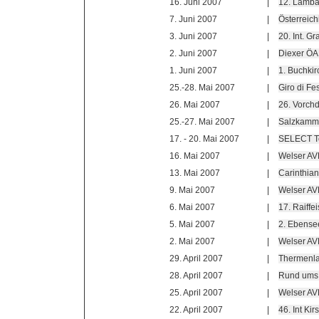
16. Juni 2007
|
12. Lamba
7. Juni 2007
|
Österreich
3. Juni 2007
|
20. Int. G
2. Juni 2007
|
Diexer Ö
1. Juni 2007
|
1. Buchkir
25.-28. Mai 2007
|
Giro di Fes
26. Mai 2007
|
26. Vorchd
25.-27. Mai 2007
|
Salzkamme
17. - 20. Mai 2007
|
SELECT To
16. Mai 2007
|
Welser AV
13. Mai 2007
|
Carinthia
9. Mai 2007
|
Welser A
6. Mai 2007
|
17. Raiffe
5. Mai 2007
|
2. Ebensee
2. Mai 2007
|
Welser A
29. April 2007
|
Thermenla
28. April 2007
|
Rund ums 
25. April 2007
|
Welser A
22. April 2007
|
46. Int Ki