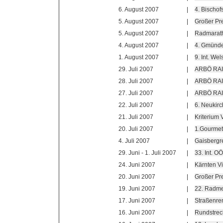
6. August 2007
|
4. Bischof
5. August 2007
|
Großer Pre
5. August 2007
|
Radmarat
4. August 2007
|
4. Gmünder
1. August 2007
|
9. Int. Wel
29. Juli 2007
|
ARBÖ RAI
28. Juli 2007
|
ARBÖ RAI
27. Juli 2007
|
ARBÖ RAIB
22. Juli 2007
|
6. Neukirc
21. Juli 2007
|
Kriterium
20. Juli 2007
|
1.Gourmetf
4. Juli 2007
|
Gaisbergr
29. Juni - 1. Juli 2007
|
33. Int. O
24. Juni 2007
|
Kärnten Vi
20. Juni 2007
|
Großer Pre
19. Juni 2007
|
22. Radmei
17. Juni 2007
|
Straßenren
16. Juni 2007
|
Rundstreck