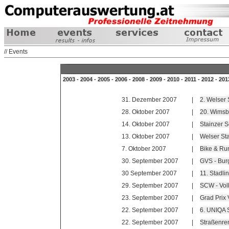
// Events
2003
-
2004
-
2005
-
2006
-
2008
-
2009
-
2010
-
2011
-
2012
-
201
31. Dezember 2007
|
2. Welser 
28. Oktober 2007
|
20. Wimsba
14. Oktober 2007
|
Stainzer S
13. Oktober 2007
|
Welser Sta
7. Oktober 2007
|
Bike & Ru
30. September 2007
|
GVS - Burg
30 September 2007
|
11. Stadli
29. September 2007
|
SCW - Vol
23. September 2007
|
Grad Prix 
22. September 2007
|
6. UNIQA S
22. September 2007
|
Straßenre