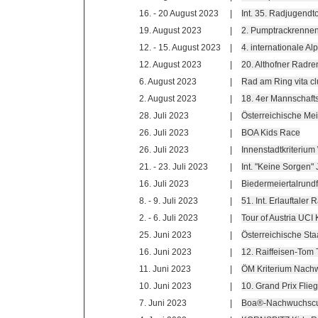
16. - 20 August 2023
|
Int. 35. Radjugendt
19. August 2023
|
2. Pumptrackrennen
12. - 15. August 2023
|
4. internationale Al
12. August 2023
|
20. Althofner Radr
6. August 2023
|
Rad am Ring vita c
2. August 2023
|
18. 4er Mannschafts
28. Juli 2023
|
Österreichische Mei
26. Juli 2023
|
BOA Kids Race
26. Juli 2023
|
Innenstadtkriterium
21. - 23. Juli 2023
|
Int. "Keine Sorgen"
16. Juli 2023
|
Biedermeiertalrundf
8. - 9. Juli 2023
|
51. Int. Erlauftaler
2. - 6. Juli 2023
|
Tour of Austria UCI 
25. Juni 2023
|
Österreichische Sta
16. Juni 2023
|
12. Raiffeisen-Tom 
11. Juni 2023
|
ÖM Kriterium Nachw
10. Juni 2023
|
10. Grand Prix Flieg
7. Juni 2023
|
Boa®-Nachwuchscu