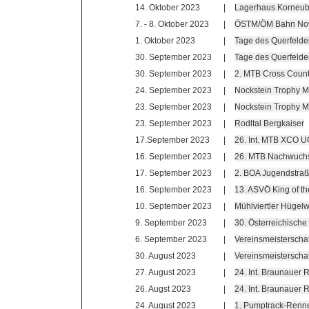
14. Oktober 2023
|
Lagerhaus Korneub
7. - 8. Oktober 2023
|
ÖSTM/ÖM Bahn No
1. Oktober 2023
|
Tage des Querfelde
30. September 2023
|
Tage des Querfelde
30. September 2023
|
2. MTB Cross Count
24. September 2023
|
Nockstein Trophy 
23. September 2023
|
Nockstein Trophy 
23. September 2023
|
Rodltal Bergkaiser
17.September 2023
|
26. Int. MTB XCO U
16. September 2023
|
26. MTB Nachwuchs
17. September 2023
|
2. BOA Jugendstra
16. September 2023
|
13. ASVÖ King of t
10. September 2023
|
Mühlviertler Hügelw
9. September 2023
|
30. Österreichische
6. September 2023
|
Vereinsmeisterscha
30. August 2023
|
Vereinsmeisterschaf
27. August 2023
|
24. Int. Braunauer
26. Augst 2023
|
24. Int. Braunauer
24. August 2023
|
1. Pumptrack-Renn