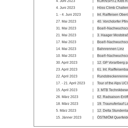
4. Juni 2023
|
KORNSPITZ Kids R
4. Juni 2023
|
Höss Climb Challe
1. - 4. Juni 2023
|
Int. Raiffeisen Ober
27. Mai 2023
|
40. Vorchdorfer Pfin
31. Mai 2023
|
Boa®-Nachwuchscu
21. Mai 2023
|
3. Haager Moststra
17. Mai 2023
|
Boa®-Nachwuchscu
14. Mai 2023
|
Bahnrennen Linz
10. Mai 2023
|
Boa®-Nachwuchscu
30. April 2023
|
12. GP Vorarlberg 
23. April 2023
|
61. Int. Raiffeisen
22. April 2023
|
Rundstreckenrenne
17. - 21. April 2023
|
Tour of the Alps UC
15. April 2023
|
3. MTB Technikbewe
26. März 2023
|
62. Radsaison-Erö
18. März 2023
|
19. Traunuferlauf L
5. März 2023
|
12. Delta Stundenla
15. Jänner 2023
|
ÖSTM/ÖM Querfeldei