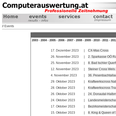
// Events
2003
-
2004
-
2005
-
2006
-
2007
-
2008
-
2009
-
2010
-
2011
-
201
17. Dezember 2023
|
CX-Mas Cross
26. November 2023
|
2. Sparkasse OÖ Ra
25. November 2023
|
8. Bad Ischler Quer
12. November 2023
|
Steiner Cross Wels
4. November 2023
|
36. Pesenbachtalla
29. Oktober 2023
|
Kraftwerkscross Na
28. Oktober 2023
|
Kraftwerkscross Tr
26. Oktober 2023
|
24. Donautal-Halb
24. Oktober 2023
|
Landesmeisterschaf
17. Oktober 2023
|
Bezirksmeisterscha
15. Oktober 2023
|
8. King & Queen of 