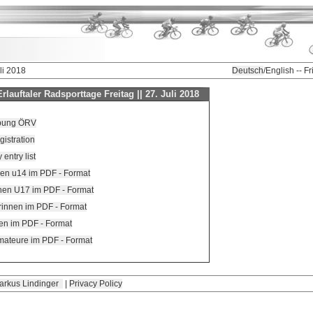
uli 2018
Deutsch
/English -- F
rlauftaler Radsporttage Freitag || 27. Juli 2018
bung ÖRV
gistration
 entry list
en u14 im PDF - Format
hen U17 im PDF - Format
rinnen im PDF - Format
ren im PDF - Format
Amateure im PDF - Format
arkus Lindinger
|
Privacy Policy