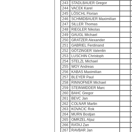
243
STADLBAUER Gregor
244
VACEK Karel
245
LÖSCHL Florian
246
SCHMIDBAUER Maximilian
247
SILLER Thomas
248
RIEGLER Nikolas
249
GAUGL Michael
250
GRATZER Alexander
251
GABRIEL Ferdinand
252
GÖTZINGER Valentin
253
LUSCHIN Christoph
254
STELZL Michael
255
WOY Andreas
256
KABAS Maximilian
257
BLEYER Paul
258
RINNOFNER Michael
259
STEINWIDDER Marc
260
BAHC Gregor
261
BEVC Jan
262
COLNAR Martin
263
KOVACIC Rok
264
MURN Bostjan
265
OMRZEL Aljaz
266
RATAJ Zan
267
RAVBAR Jan