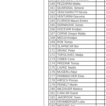
160
PEZZARINI Mattia
161
QUARGNAL Simone
162
VENCHIARUTTI Nicola
163
VENTURINI Giacomo
164
FLORISSI Mauro Ermes
165
DERMAOVIC Goran
166
HOCEVAR Kristjan
167
CERNE Gregor Matija
168
MEDJA Kristjan
169
ROK Tomas
170
SLAPNICAR Bor
171
SRANC Peter
172
TOPOLOVEC Matija
173
CEBEK Cene
174
PREDNIK Tomaz
175
LAVRIC Martin
176
MUGERLI Aljaz
177
FARBMACHER Elias
178
HIRSCH Florian
179
PEINELT Martin
180
WILDAUER Markus
181
CANCAR Damir
182
JAKOPOVIC Sven
183
KRAMBERGER Luka