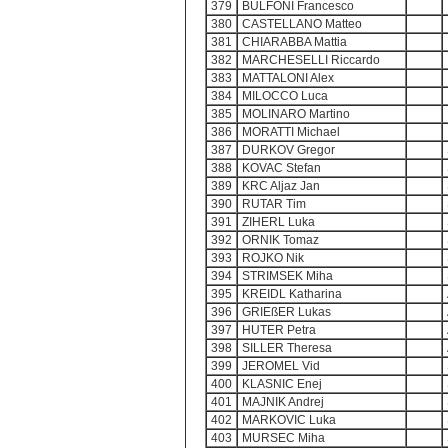
379
BULFONI Francesco
380
CASTELLANO Matteo
381
CHIARABBA Mattia
382
MARCHESELLI Riccardo
383
MATTALONI Alex
384
MILOCCO Luca
385
MOLINARO Martino
386
MORATTI Michael
387
DURKOV Gregor
388
KOVAC Stefan
389
KRC Aljaz Jan
390
RUTAR Tim
391
ZIHERL Luka
392
ORNIK Tomaz
393
ROJKO Nik
394
STRIMSEK Miha
395
KREIDL Katharina
396
GRIEßER Lukas
397
HUTER Petra
398
SILLER Theresa
399
JEROMEL Vid
400
KLASNIC Enej
401
MAJNIK Andrej
402
MARKOVIC Luka
403
MURSEC Miha