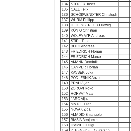
134
STÖGER Josef
135
GALL Felix
136
SCHÖßWENDTER Christoph
137
WURM Philipp
138
HEHENBERGER Ludwig
139
KÖNIG Christian
140
WOLFMAYR Andreas
141
STIDL Timo
142
BOTH Andreas
143
FRIEDRICH Florian
144
FRIEDRICH Marco
145
AMANN Dominik
146
GAMPER Florian
147
KAVSEK Luka
148
PODLESNIK Anze
149
PRAH Aljaz
150
ZOROVI Roko
152
HORVAT Matej
153
JARC Aljaz
154
MAJOLI Fran
155
NOVAK Ziga
156
AMADIO Emanuele
157
BIASIA Benjamin
158
D'AMICO Luigi
159
DI BENEDETTO Stefano