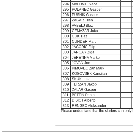
294
MALOVIC Nace
295
POLANEC Gasper
296
PUSNIK Gasper
297
ZAGAR Tilen
298
AVBELJ Blaz
299
CEMAZAR Jaka
300
CUK Tjaz
301
CUNDER Martin
302
JAGODIC Filip
303
JANCAR Ziga
304
JERETINA Marko
305
JOVAN Jan
306
KIMOVEC Zan Mark
307
KOGOVSEK Kancijan
308
SKUK Luka
309
TERZAN Jakob
310
ZALAR Gasper
311
BETTIN Paolo
312
DISIOT Alberto
313
RENGEO Aleksander
Please understand that the starters can only