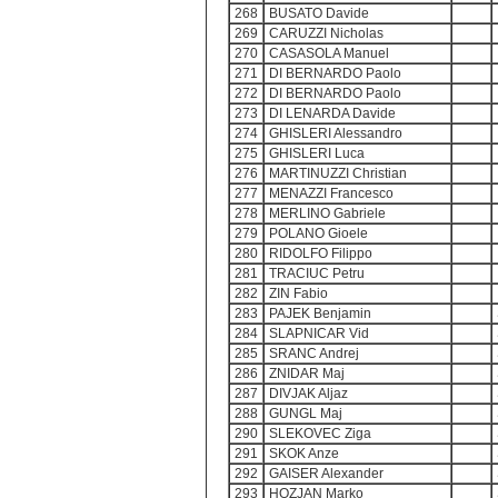
268
BUSATO Davide
269
CARUZZI Nicholas
270
CASASOLA Manuel
271
DI BERNARDO Paolo
272
DI BERNARDO Paolo
273
DI LENARDA Davide
274
GHISLERI Alessandro
275
GHISLERI Luca
276
MARTINUZZI Christian
277
MENAZZI Francesco
278
MERLINO Gabriele
279
POLANO Gioele
280
RIDOLFO Filippo
281
TRACIUC Petru
282
ZIN Fabio
283
PAJEK Benjamin
284
SLAPNICAR Vid
285
SRANC Andrej
286
ZNIDAR Maj
287
DIVJAK Aljaz
288
GUNGL Maj
290
SLEKOVEC Ziga
291
SKOK Anze
292
GAISER Alexander
293
HOZJAN Marko