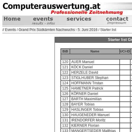
//
Events
/
Grand Prix Südkärnten Nachwuchs - 5. Juni 2016
/ Starter list
Starter list
BiB
Name
UCI-ID
120
AUER Manuel
121
KÖCK Daniel
122
HERZELE David
123
STIGLHUBER Stephan
124
HOFFMANN Tristan
125
HAMETNER Patrick
126
KÖRNER Daniel
127
BARTH Maximilian
128
BAYER Tobias
129
HASLINGER Tobias
130
HAUGENEDER Manuel
131
IRENDORFER Moritz
132
KIERNER Florian
133
MANGERTSEDER Matthias