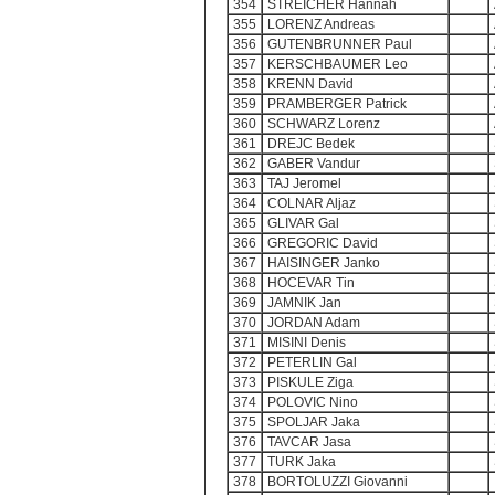
354
STREICHER Hannah
355
LORENZ Andreas
356
GUTENBRUNNER Paul
357
KERSCHBAUMER Leo
358
KRENN David
359
PRAMBERGER Patrick
360
SCHWARZ Lorenz
361
DREJC Bedek
362
GABER Vandur
363
TAJ Jeromel
364
COLNAR Aljaz
365
GLIVAR Gal
366
GREGORIC David
367
HAISINGER Janko
368
HOCEVAR Tin
369
JAMNIK Jan
370
JORDAN Adam
371
MISINI Denis
372
PETERLIN Gal
373
PISKULE Ziga
374
POLOVIC Nino
375
SPOLJAR Jaka
376
TAVCAR Jasa
377
TURK Jaka
378
BORTOLUZZI Giovanni