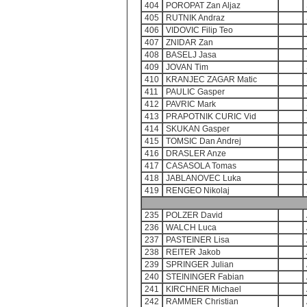
404
POROPAT Zan Aljaz
405
RUTNIK Andraz
406
VIDOVIC Filip Teo
407
ZNIDAR Zan
408
BASELJ Jasa
409
JOVAN Tim
410
KRANJEC ZAGAR Matic
411
PAULIC Gasper
412
PAVRIC Mark
413
PRAPOTNIK CURIC Vid
414
SKUKAN Gasper
415
TOMSIC Dan Andrej
416
DRASLER Anze
417
CASASOLA Tomas
418
JABLANOVEC Luka
419
RENGEO Nikolaj
235
POLZER David
236
WALCH Luca
237
PASTEINER Lisa
238
REITER Jakob
239
SPRINGER Julian
240
STEININGER Fabian
241
KIRCHNER Michael
242
RAMMER Christian