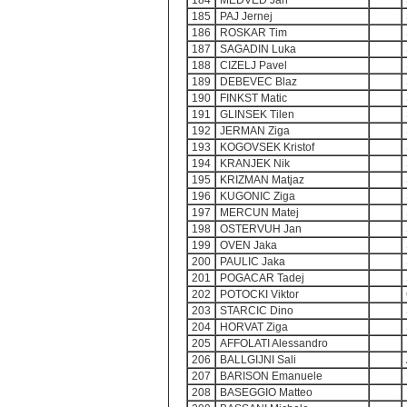
184
MEDVED Jan
185
PAJ Jernej
186
ROSKAR Tim
187
SAGADIN Luka
188
CIZELJ Pavel
189
DEBEVEC Blaz
190
FINKST Matic
191
GLINSEK Tilen
192
JERMAN Ziga
193
KOGOVSEK Kristof
194
KRANJEK Nik
195
KRIZMAN Matjaz
196
KUGONIC Ziga
197
MERCUN Matej
198
OSTERVUH Jan
199
OVEN Jaka
200
PAULIC Jaka
201
POGACAR Tadej
202
POTOCKI Viktor
203
STARCIC Dino
204
HORVAT Ziga
205
AFFOLATI Alessandro
206
BALLGIJNI Sali
207
BARISON Emanuele
208
BASEGGIO Matteo