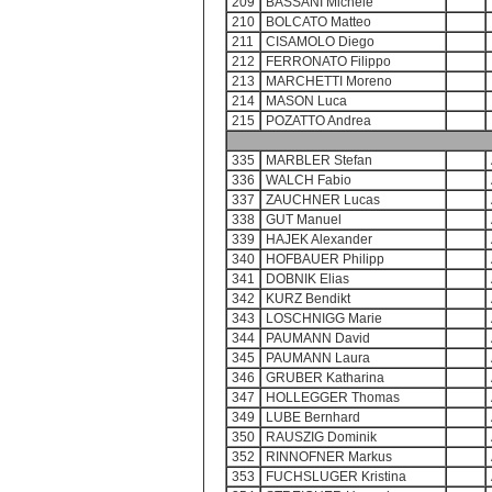
209
BASSANI Michele
210
BOLCATO Matteo
211
CISAMOLO Diego
212
FERRONATO Filippo
213
MARCHETTI Moreno
214
MASON Luca
215
POZATTO Andrea
335
MARBLER Stefan
336
WALCH Fabio
337
ZAUCHNER Lucas
338
GUT Manuel
339
HAJEK Alexander
340
HOFBAUER Philipp
341
DOBNIK Elias
342
KURZ Bendikt
343
LOSCHNIGG Marie
344
PAUMANN David
345
PAUMANN Laura
346
GRUBER Katharina
347
HOLLEGGER Thomas
349
LUBE Bernhard
350
RAUSZIG Dominik
352
RINNOFNER Markus
353
FUCHSLUGER Kristina