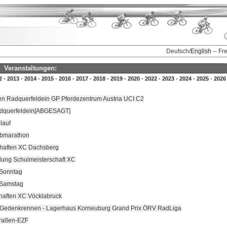
Deutsch/
English
-- Fr
Veranstaltungen:
2
-
2013
-
2014
-
2015
-
2016
-
2017
-
2018
-
2019
-
2020
-
2022
-
2023
-
2024
-
2025
-
2026
sen Radquerfeldein GP Pferdezentrum Austria UCI C2
Radquerfeldein[ABGESAGT]
lauf
lbmarathon
haften XC Dachsberg
dung Schulmeisterschaft XC
 Sonntag
 Samstag
haften XC Vöcklabruck
ch Gedenkrennen - Lagerhaus Korneuburg Grand Prix ÖRV RadLiga
traßen-EZF