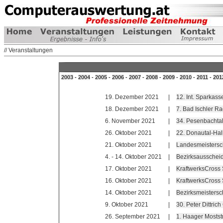
// Veranstaltungen
2003
-
2004
-
2005
-
2006
-
2007
-
2008
-
2009
-
2010
-
2011
-
201
19. Dezember 2021
|
12. Int. Sparkas
18. Dezember 2021
|
7. Bad Ischler 
6. November 2021
|
34. Pesenbachtal
26. Oktober 2021
|
22. Donautal-Ha
21. Oktober 2021
|
Landesmeistersc
4. - 14. Oktober 2021
|
Bezirksausschei
17. Oktober 2021
|
KraftwerksCross
16. Oktober 2021
|
KraftwerksCross
14. Oktober 2021
|
Bezirksmeistersc
9. Oktober 2021
|
30. Peter Dittri
26. September 2021
|
1. Haager Mosts