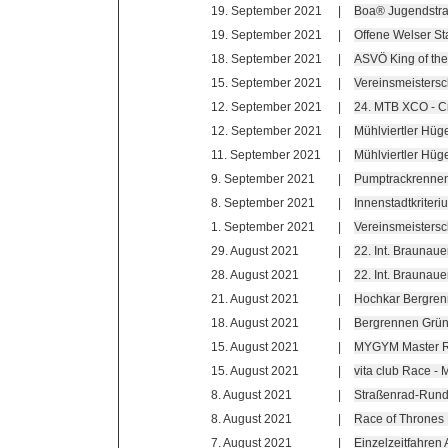
19. September 2021
|
Boa® Jugendstr
19. September 2021
|
Offene Welser St
18. September 2021
|
ASVÖ King of the
15. September 2021
|
Vereinsmeistersc
12. September 2021
|
24. MTB XCO - C
12. September 2021
|
Mühlviertler Hüg
11. September 2021
|
Mühlviertler Hüg
9. September 2021
|
Pumptrackrennen
8. September 2021
|
Innenstadtkriter
1. September 2021
|
Vereinsmeistersc
29. August 2021
|
22. Int. Braunau
28. August 2021
|
22. Int. Braunaue
21. August 2021
|
Hochkar Bergren
18. August 2021
|
Bergrennen Grün
15. August 2021
|
MYGYM Master R
15. August 2021
|
vita club Race 
8. August 2021
|
Straßenrad-Rund
8. August 2021
|
Race of Thrones
7. August 2021
|
Einzelzeitfahren 