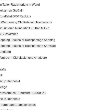
m Tailor-Radkriterium in Wörgl
eitfahren Großalm
Rundfahrt ÖRV RadLiga
 Wachauring ÖM Kriterium Nachwuchs
n" Junioren Rundfahrt UCI Kat. MJ 2.1
 Gunskirchen
Shopping Erlauftaler Radsporttage Sonntag
Shopping Erlauftaler Radsporttage Samstag
undfahrt
afenbach - ÖM Master und Amateure
traße
ZF
scup Rennen 4
lenge
berösterreich Rundfahrt UCI Kat. 2.2
scup Rennen 3
 European Championships