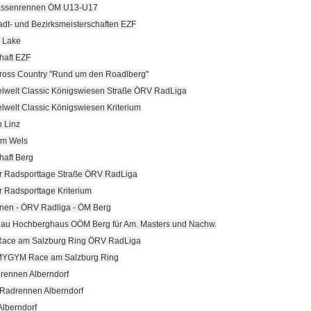
assenrennen ÖM U13-U17
adt- und Bezirksmeisterschaften EZF
 Lake
haft EZF
ross Country "Rund um den Roadlberg"
elwelt Classic Königswiesen Straße ÖRV RadLiga
elwelt Classic Königswiesen Kriterium
 Linz
ium Wels
haft Berg
er Radsporttage Straße ÖRV RadLiga
r Radsporttage Kriterium
nen - ÖRV Radliga - ÖM Berg
au Hochberghaus OÖM Berg für Am. Masters und Nachw.
ace am Salzburg Ring ÖRV RadLiga
- MYGYM Race am Salzburg Ring
rennen Alberndorf
 Radrennen Alberndorf
Alberndorf