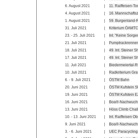
6. August 2021
|
11. Raiffeisen-To
4. August 2021
|
16. Mannschaftsz
1. August 2021
|
59. Burgenland-
31. Juli 2021
|
Kriterium ÖAMTC
23. - 25. Juli 2021
|
Int. "Keine Sorge
21. Juli 2021
|
Pumptrackrennen
18. Juli 2021
|
49. Int. Steiner 
17. Juli 2021
|
49. Int. Steiner 
11. Juli 2021
|
Biedermeiertal-R
10. Juli 2021
|
Radkriterium Gr
6. - 9. Juli 2021
|
ÖSTM Bahn
20. Juni 2021
|
ÖSTM Kufstein S
19. Juni 2021
|
ÖSTM Kufstein E
16. Juni 2021
|
Boa®-Nachwuch
13. Juni 2021
|
Höss Climb Chal
10. - 13. Juni 2021
|
Int. Raiffeisen O
9. Juni 2021
|
Boa®-Nachwuch
3. - 6. Juni 2021
|
UEC Paracycling