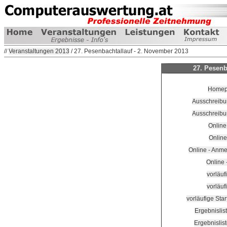
//
Veranstaltungen 2013
/ 27. Pesenbachtallauf - 2. November 2013
27. Pesenb
Homepa
Ausschreibun
Ausschreibu
Online
Online
Online - Anm
Online 
vorläuf
vorläuf
vorläufige Sta
Ergebnislis
Ergebnislis