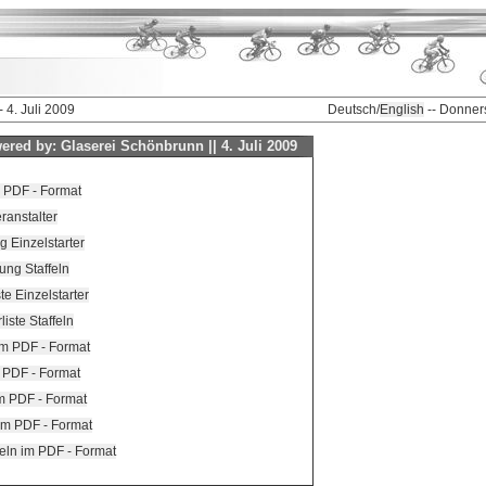
 4. Juli 2009
Deutsch/
English
-- Donner
ered by: Glaserei Schönbrunn || 4. Juli 2009
 PDF - Format
anstalter
 Einzelstarter
ung Staffeln
ste Einzelstarter
liste Staffeln
m PDF - Format
 PDF - Format
m PDF - Format
im PDF - Format
eln im PDF - Format