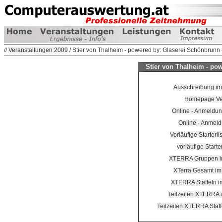
//
Veranstaltungen 2009
/ Stier von Thalheim - powered by: Glaserei Schönbrunn -
Stier von Thalheim - pow
Ausschreibung im
Homepage Ver
Online - Anmeldung
Online - Anmeld
Vorläufige Starterli
vorläufige Starter
XTERRA Gruppen i
XTerra Gesamt im
XTERRA Staffeln i
Teilzeiten XTERRA 
Teilzeiten XTERRA Staff