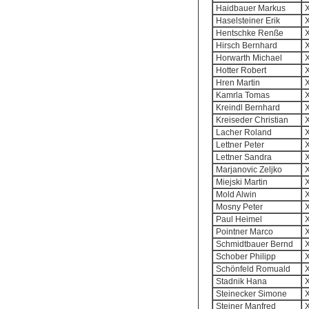
Haidbauer Markus
X
Haselsteiner Erik
X
Hentschke Renße
X
Hirsch Bernhard
X
Horwarth Michael
X
Hotter Robert
X
Hren Martin
X
Kamrla Tomas
X
Kreindl Bernhard
X
Kreiseder Christian
X
Lacher Roland
X
Lettner Peter
X
Lettner Sandra
X
Marjanovic Zeljko
X
Miejski Martin
X
Mold Alwin
X
Mosny Peter
X
Paul Heimel
X
Pointner Marco
X
Schmidtbauer Bernd
X
Schober Philipp
X
Schönfeld Romuald
X
Stadnik Hana
X
Steinecker Simone
X
Steiner Manfred
X