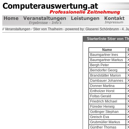
//
Veranstaltungen
/
Stier von Thalheim - powered by: Glaserei Schönbrunn - 4. Ju
Starterliste Stier von 
Name
Baumgartner Ines
X
Baumgartner Markus
X
Bergh Peter
X
Berndorfer Georg
X
Brandstätter Marion
X
Dambauer Johannes
X
Donner Martina
X
Entholzer Horst
X
Foltas Gerald
X
Friedrich Michael
X
Füreder Herwig
X
Gottinger Stephan
X
Greisch Eva
X
Grubmüller Markus
X
Günther Thomas
X