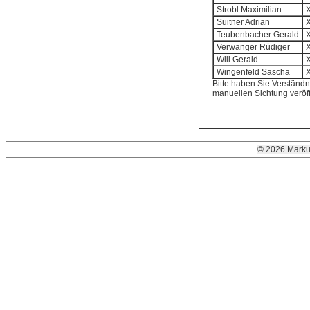
Strobl Maximilian
X
Suitner Adrian
X
Teubenbacher Gerald
X
Verwanger Rüdiger
X
Will Gerald
X
Wingenfeld Sascha
X
Bitte haben Sie Verständni
manuellen Sichtung veröf
© 2026 Marku