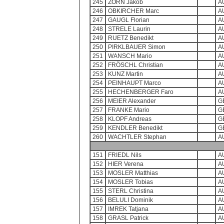
245
ZORN Jakob
A
246
OBKIRCHER Marc
A
247
GAUGL Florian
A
248
STRELE Laurin
A
249
RUETZ Benedikt
A
250
PIRKLBAUER Simon
A
251
WANSCH Mario
A
252
FRÖSCHL Christian
A
253
KUNZ Martin
A
254
PEINHAUPT Marco
A
255
HECHENBERGER Faro
A
256
MEIER Alexander
G
257
FRANKE Mario
G
258
KLOPF Andreas
G
259
KENDLER Benedikt
G
260
WACHTLER Stephan
A
151
FRIEDL Nils
A
152
HIER Verena
A
153
MOSLER Matthias
A
154
MOSLER Tobias
A
155
STERL Christina
A
156
BELULI Dominik
A
157
IMREK Tatjana
A
158
GRASL Patrick
A