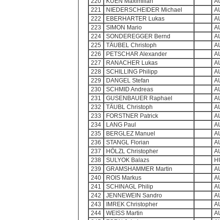
220
KUEN Maximilian
A
221
NIEDERSCHEIDER Michael
A
222
EBERHARTER Lukas
A
223
SIMON Mario
A
224
SONDEREGGER Bernd
A
225
TÄUBEL Christoph
A
226
PETSCHAR Alexander
A
227
RANACHER Lukas
A
228
SCHILLING Philipp
A
229
DANGEL Stefan
A
230
SCHMID Andreas
A
231
GUSENBAUER Raphael
A
232
TÄUBL Christoph
A
233
FORSTNER Patrick
A
234
LANG Paul
A
235
BERGLEZ Manuel
A
236
STANGL Florian
A
237
HÖLZL Christopher
A
238
SULYOK Balazs
H
239
GRAMSHAMMER Martin
A
240
ROIS Markus
A
241
SCHINAGL Philip
A
242
JENNEWEIN Sandro
A
243
IMREK Christopher
A
244
WEISS Martin
A