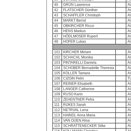
40
GRÜN Lawrence
A
42
FLATSCHER Günther
A
43
SCHAFFLER Christoph
A
44
MARKT Bernd
A
45
OBKIRCHER Ricco
A
46
HENS Markus
A
47
HÖDLMOSER Rupert
A
48
HOFER Lukas
A
101
KIRCHER Miriam
A
102
SCHACHL Monika
A
103
PINTARELLI Daniela
A
104
SCHOBER Bernadette Theresia
A
105
KOLLER Tamara
A
106
CIZGIN Pelin
T
107
REINER Elisabeth
A
108
LANGER Catherine
A
109
RUSO Karin
A
110
ZEHENTNER Petra
A
111
RIJKES Sarah
A
112
NETRVAL Lena
A
113
HAINDL Anna Maria
A
114
VAN OIJEN Alisa
A
115
SCHRATTENECKER Silke
A