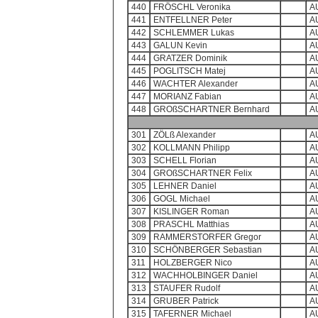
440
FRÖSCHL Veronika
A
441
ENTFELLNER Peter
A
442
SCHLEMMER Lukas
A
443
GALUN Kevin
A
444
GRATZER Dominik
A
445
POGLITSCH Matej
A
446
WACHTER Alexander
A
447
MORIANZ Fabian
A
448
GROßSCHARTNER Bernhard
A
301
ZÖLß Alexander
A
302
KOLLMANN Philipp
A
303
SCHELL Florian
A
304
GROßSCHARTNER Felix
A
305
LEHNER Daniel
A
306
GOGL Michael
A
307
KISLINGER Roman
A
308
PRASCHL Matthias
A
309
RAMMERSTORFER Gregor
A
310
SCHÖNBERGER Sebastian
A
311
HOLZBERGER Nico
A
312
WACHHOLBINGER Daniel
A
313
STAUFER Rudolf
A
314
GRUBER Patrick
A
315
TAFERNER Michael
A