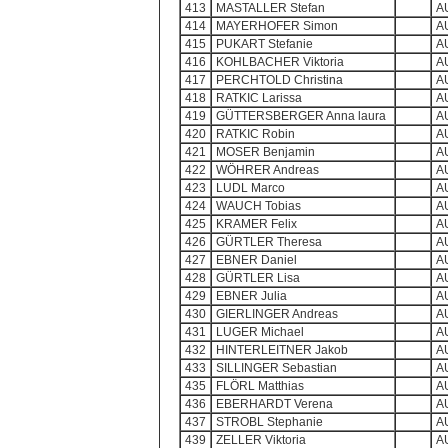
413
MASTALLER Stefan
A
414
MAYERHOFER Simon
A
415
PUKART Stefanie
A
416
KOHLBACHER Viktoria
A
417
PERCHTOLD Christina
A
418
RATKIC Larissa
A
419
GÜTTERSBERGER Anna laura
A
420
RATKIC Robin
A
421
MOSER Benjamin
A
422
WÖHRER Andreas
A
423
LUDL Marco
A
424
WAUCH Tobias
A
425
KRAMER Felix
A
426
GÜRTLER Theresa
A
427
EBNER Daniel
A
428
GÜRTLER Lisa
A
429
EBNER Julia
A
430
GIERLINGER Andreas
A
431
LUGER Michael
A
432
HINTERLEITNER Jakob
A
433
SILLINGER Sebastian
A
435
FLÖRL Matthias
A
436
EBERHARDT Verena
A
437
STROBL Stephanie
A
439
ZELLER Viktoria
A