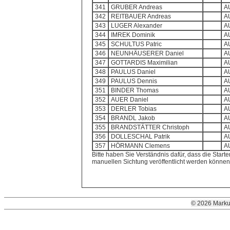
341
GRUBER Andreas
A
342
REITBAUER Andreas
A
343
LUGER Alexander
A
344
IMREK Dominik
A
345
SCHULTUS Patric
A
346
NEUNHÄUSERER Daniel
A
347
GOTTARDIS Maximilian
A
348
PAULUS Daniel
A
349
PAULUS Dennis
A
351
BINDER Thomas
A
352
AUER Daniel
A
353
DERLER Tobias
A
354
BRANDL Jakob
A
355
BRANDSTÄTTER Christoph
A
356
DOLLESCHAL Patrik
A
357
HÖRMANN Clemens
A
Bitte haben Sie Verständnis dafür, dass die Starte
manuellen Sichtung veröffentlicht werden können
© 2026 Marku