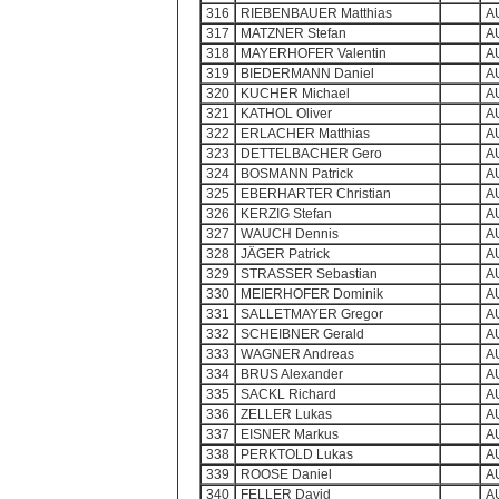
316
RIEBENBAUER Matthias
A
317
MATZNER Stefan
A
318
MAYERHOFER Valentin
A
319
BIEDERMANN Daniel
A
320
KUCHER Michael
A
321
KATHOL Oliver
A
322
ERLACHER Matthias
A
323
DETTELBACHER Gero
A
324
BOSMANN Patrick
A
325
EBERHARTER Christian
A
326
KERZIG Stefan
A
327
WAUCH Dennis
A
328
JÄGER Patrick
A
329
STRASSER Sebastian
A
330
MEIERHOFER Dominik
A
331
SALLETMAYER Gregor
A
332
SCHEIBNER Gerald
A
333
WAGNER Andreas
A
334
BRUS Alexander
A
335
SACKL Richard
A
336
ZELLER Lukas
A
337
EISNER Markus
A
338
PERKTOLD Lukas
A
339
ROOSE Daniel
A
340
FELLER David
A