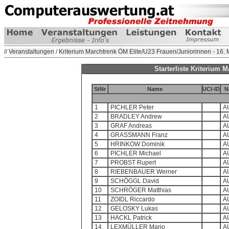
//
Veranstaltungen
/
Kriterium Marchtrenk ÖM Elite/U23 Frauen/Juniorinnen - 16.
Starterliste Kriterium 
StNr
Name
UCI-ID
N
1
PICHLER Peter
A
2
BRADLEY Andrew
A
3
GRAF Andreas
A
4
GRASSMANN Franz
A
5
HRINKOW Dominik
A
6
PICHLER Michael
A
7
PROBST Rupert
A
8
RIEBENBAUER Werner
A
9
SCHÖGGL David
A
10
SCHRÖGER Matthias
A
11
ZOIDL Riccardo
A
12
GELOSKY Lukas
A
13
HACKL Patrick
A
14
LEXMÜLLER Mario
A