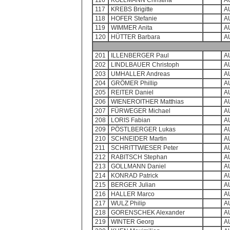
116
KOLLMANN Christina
A
117
KREBS Brigitte
A
118
HOFER Stefanie
A
119
WIMMER Anita
A
120
HÜTTER Barbara
A
201
ILLENBERGER Paul
A
202
LINDLBAUER Christoph
A
203
UMHALLER Andreas
A
204
GRÖMER Phillip
A
205
REITER Daniel
A
206
WIENEROITHER Matthias
A
207
FÜRWEGER Michael
A
208
LORIS Fabian
A
209
PÖSTLBERGER Lukas
A
210
SCHNEIDER Martin
A
211
SCHRITTWIESER Peter
A
212
RABITSCH Stephan
A
213
GOLLMANN Daniel
A
214
KONRAD Patrick
A
215
BERGER Julian
A
216
HALLER Marco
A
217
WULZ Philip
A
218
GORENSCHEK Alexander
A
219
WINTER Georg
A