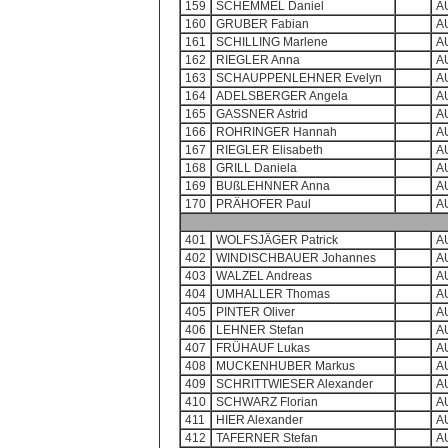
159
SCHEMMEL Daniel
A
160
GRUBER Fabian
A
161
SCHILLING Marlene
A
162
RIEGLER Anna
A
163
SCHAUPPENLEHNER Evelyn
A
164
ADELSBERGER Angela
A
165
GASSNER Astrid
A
166
ROHRINGER Hannah
A
167
RIEGLER Elisabeth
A
168
GRILL Daniela
A
169
BUßLEHNNER Anna
A
170
PRÄHOFER Paul
A
401
WOLFSJÄGER Patrick
A
402
WINDISCHBAUER Johannes
A
403
WALZEL Andreas
A
404
UMHALLER Thomas
A
405
PINTER Oliver
A
406
LEHNER Stefan
A
407
FRÜHAUF Lukas
A
408
MUCKENHUBER Markus
A
409
SCHRITTWIESER Alexander
A
410
SCHWARZ Florian
A
411
HIER Alexander
A
412
TAFERNER Stefan
A