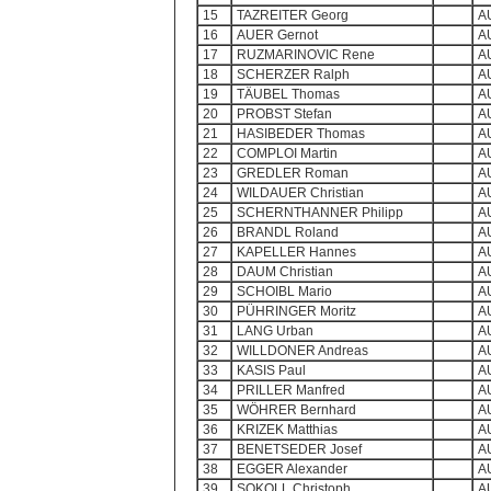
15
TAZREITER Georg
A
16
AUER Gernot
A
17
RUZMARINOVIC Rene
A
18
SCHERZER Ralph
A
19
TÄUBEL Thomas
A
20
PROBST Stefan
A
21
HASIBEDER Thomas
A
22
COMPLOI Martin
A
23
GREDLER Roman
A
24
WILDAUER Christian
A
25
SCHERNTHANNER Philipp
A
26
BRANDL Roland
A
27
KAPELLER Hannes
A
28
DAUM Christian
A
29
SCHOIBL Mario
A
30
PÜHRINGER Moritz
A
31
LANG Urban
A
32
WILLDONER Andreas
A
33
KASIS Paul
A
34
PRILLER Manfred
A
35
WÖHRER Bernhard
A
36
KRIZEK Matthias
A
37
BENETSEDER Josef
A
38
EGGER Alexander
A
39
SOKOLL Christoph
A