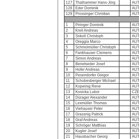
127
Thalhammer Hans-Jörg
AU
128
Eder Dominik
AU
129
Prossinger Christian
AU
1
Piringer Dominik
AU
2
Kreil Andreas
AU
3
Sokoll Christoph
AU
4
Oreggia Marco
AU
5
Schmolmüller Christoph
AU
6
Fankhauser Clemens
AU
7
Simon Andreas
AU
8
Benetseder Josef
AU
9
Hofer Andreas
AU
10
Pesendorfer Gregor
AU
11
Schobesberger Michael
AU
12
Kopeinig Rene
AU
13
Kosicka Lubor
CZ
14
Dürager Alexander
AU
15
Lexmüller Thomas
AU
16
Viehauser Peter
AU
17
Grassnig Patrick
AU
18
Graf Andreas
AU
19
Schröger Matthias
AU
20
Kugler Josef
AU
21
Hausbacher Georg
AU