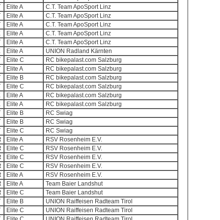
T
Elite A
C.T. Team ApoSport Linz
T
Elite A
C.T. Team ApoSport Linz
T
Elite A
C.T. Team ApoSport Linz
E
Elite A
C.T. Team ApoSport Linz
T
Elite A
C.T. Team ApoSport Linz
E
Elite A
UNION Radland Kärnten
T
Elite C
RC bikepalast.com Salzburg
T
Elite A
RC bikepalast.com Salzburg
T
Elite B
RC bikepalast.com Salzburg
T
Elite C
RC bikepalast.com Salzburg
E
Elite A
RC bikepalast.com Salzburg
E
Elite A
RC bikepalast.com Salzburg
T
Elite B
RC Swiag
T
Elite B
RC Swiag
T
Elite C
RC Swiag
R
Elite A
RSV Rosenheim E.V.
R
Elite C
RSV Rosenheim E.V.
R
Elite C
RSV Rosenheim E.V.
R
Elite C
RSV Rosenheim E.V.
R
Elite A
RSV Rosenheim E.V.
R
Elite A
Team Baier Landshut
R
Elite C
Team Baier Landshut
T
Elite B
UNION Raiffeisen Radteam Tirol
T
Elite C
UNION Raiffeisen Radteam Tirol
T
Elite C
UNION Raiffeisen Radteam Tirol