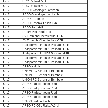
T
U-17
URC Radwelt VTA
T
U-17
URC Radwelt VTA
T
U-17
ARBÖ Grassinger Lambach
T
U-17
ARBÖ Grassinger Lambach
T
U-17
ARBÖ RC Traun
T
U-17
ARBÖ Resch & Frisch Eybl
T
U-17
ARBÖ Purgstall
R
U-15
D - RV Pfeil Neuötting
R
U-17
SV Eintracht Oberdietfurt - GER
R
U-17
SV Eintracht Oberdietfurt - GER
R
U-17
Radsportverein 1895 Passau - GER
R
U-17
Radsportverein 1895 Passau - GER
R
U-17
Radsportverein 1895 Passau - GER
R
U-17
Radsportverein 1895 Passau - GER
R
U-17
Radsportverein 1895 Passau - GER
T
U-17
ARBÖ Hallein
T
U-17
UNION RC Schartner Bombe e
T
U-17
UNION RC Schartner Bombe e
T
U-17
UNION RC Schartner Bombe e
T
U-17
ARBÖ Radsportteam Ried
T
U-17
ARBÖ Radsportteam Ried
T
U-17
ARBÖ Radsportteam Ried
T
U-17
ARBÖ Radsportteam Ried
T
U-17
UNION Sarleinsbach
T
U-17
ARBÖ RC OSL Raika Wörgl