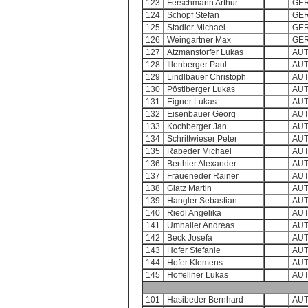
123
Ferschmann Arthur
GE
124
Schopf Stefan
GE
125
Stadler Michael
GE
126
Weingartner Max
GE
127
Atzmanstorfer Lukas
AU
128
Illenberger Paul
AU
129
Lindlbauer Christoph
AU
130
Pöstlberger Lukas
AU
131
Eigner Lukas
AU
132
Eisenbauer Georg
AU
133
Kochberger Jan
AU
134
Schrittwieser Peter
AU
135
Rabeder Michael
AU
136
Berthier Alexander
AU
137
Fraueneder Rainer
AU
138
Glatz Martin
AU
139
Hangler Sebastian
AU
140
Riedl Angelika
AU
141
Umhaller Andreas
AU
142
Beck Josefa
AU
143
Hofer Stefanie
AU
144
Hofer Klemens
AU
145
Hoffellner Lukas
AU
101
Hasibeder Bernhard
AU