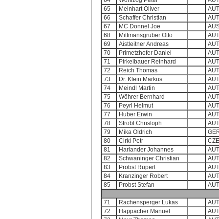
64
Wohlzog Peter
AU
65
Meinhart Oliver
AU
66
Schaffer Christian
AU
67
MC Donnel Joe
AU
68
Mittmansgruber Otto
AU
69
Aistleitner Andreas
AU
70
Primetzhofer Daniel
AU
71
Pirkelbauer Reinhard
AU
72
Reich Thomas
AU
73
Dr. Klein Markus
AU
74
Meindl Martin
AU
75
Wöhrer Bernhard
AU
76
Peyrl Helmut
AU
77
Huber Erwin
AU
78
Strobl Christoph
AU
79
Mika Oldrich
GE
80
Cirkl Petr
CZ
81
Harlander Johannes
AU
82
Schwaninger Christian
AU
83
Probst Rupert
AU
84
Kranzinger Robert
AU
85
Probst Stefan
AU
71
Rachensperger Lukas
AU
72
Happacher Manuel
AU