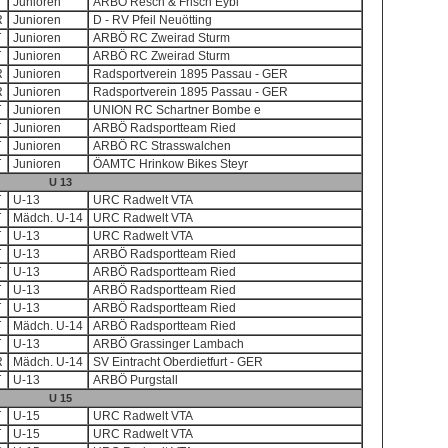
T
Junioren
ARBÖ Resch & Frisch Eybl
R
Junioren
D - RV Pfeil Neuötting
T
Junioren
ARBÖ RC Zweirad Sturm
T
Junioren
ARBÖ RC Zweirad Sturm
R
Junioren
Radsportverein 1895 Passau - GER
R
Junioren
Radsportverein 1895 Passau - GER
T
Junioren
UNION RC Schartner Bombe e
T
Junioren
ARBÖ Radsportteam Ried
T
Junioren
ARBÖ RC Strasswalchen
T
Junioren
ÖAMTC Hrinkow Bikes Steyr
U 13
T
U-13
URC Radwelt VTA
T
Mädch. U-14
URC Radwelt VTA
T
U-13
URC Radwelt VTA
T
U-13
ARBÖ Radsportteam Ried
T
U-13
ARBÖ Radsportteam Ried
T
U-13
ARBÖ Radsportteam Ried
T
U-13
ARBÖ Radsportteam Ried
T
Mädch. U-14
ARBÖ Radsportteam Ried
T
U-13
ARBÖ Grassinger Lambach
R
Mädch. U-14
SV Eintracht Oberdietfurt - GER
T
U-13
ARBÖ Purgstall
U 15
T
U-15
URC Radwelt VTA
T
U-15
URC Radwelt VTA