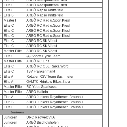
T
Elite C
ARBÖ Radsportteam Ried
T
Elite C
ARBÖ Radsportteam Ried
T
Elite C
ARBÖ Rapso Knittelfeld
S
Elite B
ARBÖ Rapso Knittelfeld
T
Master I
ARBÖ RC Rad u.Sport Kiesl
T
Elite C
ARBÖ RC Rad u.Sport Kiesl
T
Elite C
ARBÖ RC Rad u.Sport Kiesl
T
Elite C
ARBÖ RC Rad u.Sport Kiesl
T
Elite C
ARBÖ RC SK Vöest
T
Elite C
ARBÖ RC SK Vöest
T
Master Elite
ARBÖ RC SK Vöest
T
Elite C
(4) Sports Cycle Team
T
Master Elite
ARBÖ RC Linz
T
Elite C
ARBÖ RC OSL Raika Wörgl
T
Elite C
TSV Frankenmarkt
R
Elite A
Rottaler RSV Team Bachmeier
E
Elite A
ÖAMTC Hrinkow Bikes Steyr
T
Master Elite
RC Ybbs Sparkasse
T
Master Elite
ARBÖ Hallein
T
Elite A
ARBÖ Junkers Royalbeach Braunau
T
Elite B
ARBÖ Junkers Royalbeach Braunau
T
Elite C
ARBÖ Junkers Royalbeach Braunau
Junioren
T
Junioren
URC Radwelt VTA
T
Junioren
ARBÖ Bischofshofen