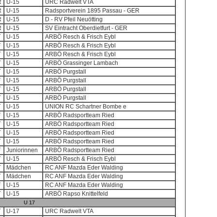
R
U-15
URC Radwelt VTA
R
U-15
Radsportverein 1895 Passau - GER
R
U-15
D - RV Pfeil Neuötting
R
U-15
SV Eintracht Oberdietfurt - GER
T
U-15
ARBÖ Resch & Frisch Eybl
T
U-15
ARBÖ Resch & Frisch Eybl
T
U-15
ARBÖ Resch & Frisch Eybl
T
U-15
ARBÖ Grassinger Lambach
T
U-15
ARBÖ Purgstall
T
U-15
ARBÖ Purgstall
T
U-15
ARBÖ Purgstall
T
U-15
ARBÖ Purgstall
T
U-15
UNION RC Schartner Bombe e
T
U-15
ARBÖ Radsportteam Ried
T
U-15
ARBÖ Radsportteam Ried
T
U-15
ARBÖ Radsportteam Ried
T
U-15
ARBÖ Radsportteam Ried
T
Juniorinnen
ARBÖ Radsportteam Ried
T
U-15
ARBÖ Resch & Frisch Eybl
T
Mädchen
RC ANF Mazda Eder Walding
T
Mädchen
RC ANF Mazda Eder Walding
T
U-15
RC ANF Mazda Eder Walding
T
U-15
ARBÖ Rapso Knittelfeld
U 17
T
U-17
URC Radwelt VTA