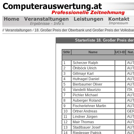
//
Veranstaltungen
/
18. Großer Preis der Oberbank und Großer Preis der Volksban
Starterliste 18. Großer Preis d
StNr
Name
UCI-ID
Nat.
1
Scherzer Ralph
AU
2
Öhlböck Ulrich
AU
3
Gillmayr Karl
AU
4
Hufnagel Daniel
AU
5
Bierbaumer Oliver
AU
6
Vandelli Maurizio
ITA
7
Pichler Michael
AU
8
Auberger Roland
AU
9
Fischerlehner Martin
AU
10
Ortner Andreas
GE
11
Lindner Jürgen
AU
12
Mair Thomas
AU
13
Stadlbauer Josef
AU
14
Riedesser Patrick
AU