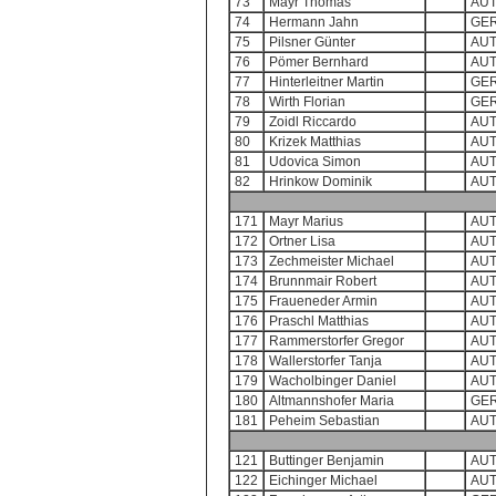
73
Mayr Thomas
AU
74
Hermann Jahn
GE
75
Pilsner Günter
AU
76
Pömer Bernhard
AU
77
Hinterleitner Martin
GE
78
Wirth Florian
GE
79
Zoidl Riccardo
AU
80
Krizek Matthias
AU
81
Udovica Simon
AU
82
Hrinkow Dominik
AU
171
Mayr Marius
AU
172
Ortner Lisa
AU
173
Zechmeister Michael
AU
174
Brunnmair Robert
AU
175
Fraueneder Armin
AU
176
Praschl Matthias
AU
177
Rammerstorfer Gregor
AU
178
Wallerstorfer Tanja
AU
179
Wacholbinger Daniel
AU
180
Altmannshofer Maria
GE
181
Peheim Sebastian
AU
121
Buttinger Benjamin
AU
122
Eichinger Michael
AU