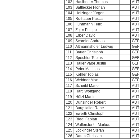
102
Hasibeder Thomas
AU
103
Sattlecker Florian
AU
104
Holzinger Jürgen
AU
105
Rothauer Pascal
AU
106
Fuhrmann Felix
AU
107
Zojer Philipp
AU
108
Erber David
AU
109
Schreier Andreas
GE
110
Altmannshofer Ludwig
GE
111
Bauer Christoph
GE
112
Spechter Tobias
GE
113
Haller Valor Justin
GE
114
Peter Matthias
GE
115
Köhler Tobias
GE
116
Weidner Max
GE
117
Schoibl Mario
AU
118
Hartl Wolfgang
AU
119
Hölzl Martin
AU
120
Dunzinger Robert
AU
121
Burgstaller Rene
AU
122
Ewerth Christoph
AU
123
Riedl Fabian
AU
124
Wallerstorfer Markus
AU
125
Lockinger Stefan
AU
126
Daum Christian
AU