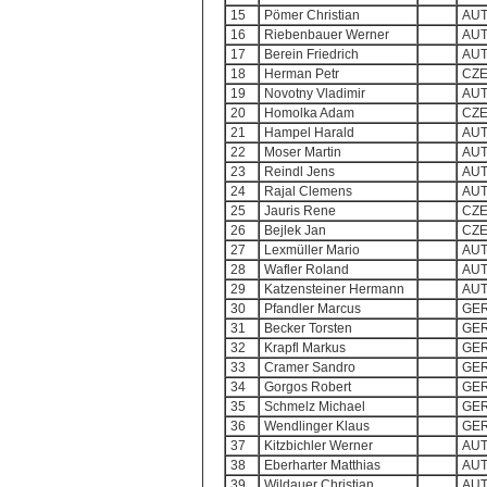
15
Pömer Christian
AU
16
Riebenbauer Werner
AU
17
Berein Friedrich
AU
18
Herman Petr
CZ
19
Novotny Vladimir
AU
20
Homolka Adam
CZ
21
Hampel Harald
AU
22
Moser Martin
AU
23
Reindl Jens
AU
24
Rajal Clemens
AU
25
Jauris Rene
CZ
26
Bejlek Jan
CZ
27
Lexmüller Mario
AU
28
Wafler Roland
AU
29
Katzensteiner Hermann
AU
30
Pfandler Marcus
GE
31
Becker Torsten
GE
32
Krapfl Markus
GE
33
Cramer Sandro
GE
34
Gorgos Robert
GE
35
Schmelz Michael
GE
36
Wendlinger Klaus
GE
37
Kitzbichler Werner
AU
38
Eberharter Matthias
AU
39
Wildauer Christian
AU