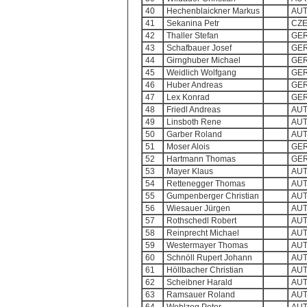
40
Hechenblaickner Markus
AU
41
Sekanina Petr
CZ
42
Thaller Stefan
GE
43
Schafbauer Josef
GE
44
Girnghuber Michael
GE
45
Weidlich Wolfgang
GE
46
Huber Andreas
GE
47
Lex Konrad
GE
48
Friedl Andreas
AU
49
Linsboth Rene
AU
50
Garber Roland
AU
51
Moser Alois
GE
52
Hartmann Thomas
GE
53
Mayer Klaus
AU
54
Rettenegger Thomas
AU
55
Gumpenberger Christian
AU
56
Wiesauer Jürgen
AU
57
Rothschedl Robert
AU
58
Reinprecht Michael
AU
59
Westermayer Thomas
AU
60
Schnöll Rupert Johann
AU
61
Höllbacher Christian
AU
62
Scheibner Harald
AU
63
Ramsauer Roland
AU