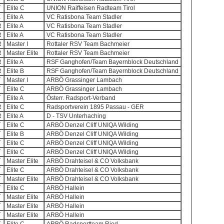
T
Elite C
UNION Raiffeisen Radteam Tirol
E
Elite A
VC Ratisbona Team Stadler
R
Elite A
VC Ratisbona Team Stadler
R
Elite A
VC Ratisbona Team Stadler
R
Master I
Rottaler RSV Team Bachmeier
R
Master Elite
Rottaler RSV Team Bachmeier
R
Elite A
RSF Ganghofen/Team Bayernblock Deutschland
R
Elite B
RSF Ganghofen/Team Bayernblock Deutschland
T
Master I
ARBÖ Grassinger Lambach
T
Elite C
ARBÖ Grassinger Lambach
T
Elite A
Österr. Radsport-Verband
R
Elite C
Radsportverein 1895 Passau - GER
R
Elite A
D - TSV Unterhaching
T
Elite C
ARBÖ Denzel Cliff UNIQA Wilding
T
Elite B
ARBÖ Denzel Cliff UNIQA Wilding
T
Elite C
ARBÖ Denzel Cliff UNIQA Wilding
T
Elite C
ARBÖ Denzel Cliff UNIQA Wilding
T
Master Elite
ARBÖ Drahteisel & CO Volksbank
T
Elite C
ARBÖ Drahteisel & CO Volksbank
T
Master Elite
ARBÖ Drahteisel & CO Volksbank
T
Elite C
ARBÖ Hallein
T
Master Elite
ARBÖ Hallein
T
Master Elite
ARBÖ Hallein
T
Master Elite
ARBÖ Hallein