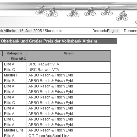
k Altheim - 15. Juni 2005
/ Starterliste
Deutsch/
English
-- Donner
er Oberbank und Großer Preis der Volksbank Altheim
Kategorie
Verein
Elite ABC
T
Elite A
URC Radwelt VTA
T
Elite C
URC Radwelt VTA
T
Master I
ARBÖ Resch & Frisch Eybl
T
Elite B
ARBÖ Resch & Frisch Eybl
T
Elite A
ARBÖ Resch & Frisch Eybl
Elite A
ARBÖ Resch & Frisch Eybl
T
Elite A
ARBÖ Resch & Frisch Eybl
T
Elite C
ARBÖ Resch & Frisch Eybl
T
Elite A
ARBÖ Resch & Frisch Eybl
R
Elite A
ARBÖ Resch & Frisch Eybl
T
Elite C
ARBÖ Resch & Frisch Eybl
T
Elite A
ARBÖ Resch & Frisch Eybl
T
Master Elite
ARBÖ Resch & Frisch Eybl
T
Elite A
C.T. Team ApoSport Linz