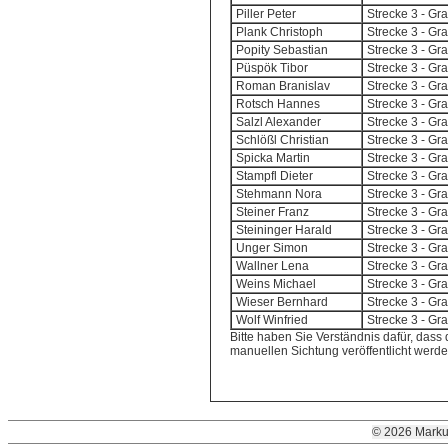
Piller Peter
Strecke 3 - G
Plank Christoph
Strecke 3 - G
Popity Sebastian
Strecke 3 - G
Püspök Tibor
Strecke 3 - G
Roman Branislav
Strecke 3 - G
Rotsch Hannes
Strecke 3 - G
Salzl Alexander
Strecke 3 - G
Schlößl Christian
Strecke 3 - G
Spicka Martin
Strecke 3 - G
Stampfl Dieter
Strecke 3 - G
Stehmann Nora
Strecke 3 - G
Steiner Franz
Strecke 3 - G
Steininger Harald
Strecke 3 - G
Unger Simon
Strecke 3 - G
Wallner Lena
Strecke 3 - G
Weins Michael
Strecke 3 - G
Wieser Bernhard
Strecke 3 - G
Wolf Winfried
Strecke 3 - G
Bitte haben Sie Verständnis dafür, dass d
manuellen Sichtung veröffentlicht werd
© 2026 Marku