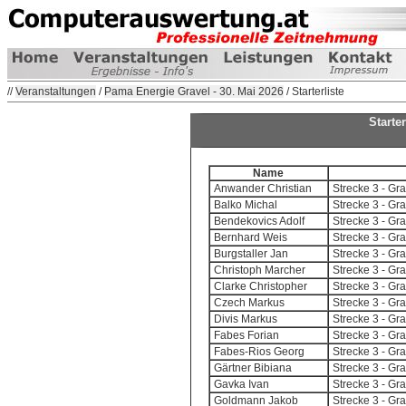
//
Veranstaltungen
/
Pama Energie Gravel - 30. Mai 2026
/ Starterliste
Starte
Name
Anwander Christian
Strecke 3 - G
Balko Michal
Strecke 3 - G
Bendekovics Adolf
Strecke 3 - G
Bernhard Weis
Strecke 3 - G
Burgstaller Jan
Strecke 3 - G
Christoph Marcher
Strecke 3 - G
Clarke Christopher
Strecke 3 - G
Czech Markus
Strecke 3 - G
Divis Markus
Strecke 3 - G
Fabes Forian
Strecke 3 - G
Fabes-Rios Georg
Strecke 3 - G
Gärtner Bibiana
Strecke 3 - G
Gavka Ivan
Strecke 3 - G
Goldmann Jakob
Strecke 3 - G