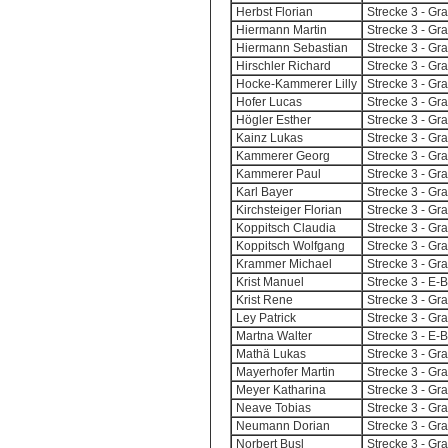
Herbst Florian
Strecke 3 - G
Hiermann Martin
Strecke 3 - G
Hiermann Sebastian
Strecke 3 - G
Hirschler Richard
Strecke 3 - G
Hocke-Kammerer Lilly
Strecke 3 - G
Hofer Lucas
Strecke 3 - G
Högler Esther
Strecke 3 - G
Kainz Lukas
Strecke 3 - G
Kammerer Georg
Strecke 3 - G
Kammerer Paul
Strecke 3 - G
Karl Bayer
Strecke 3 - G
Kirchsteiger Florian
Strecke 3 - G
Koppitsch Claudia
Strecke 3 - G
Koppitsch Wolfgang
Strecke 3 - G
Krammer Michael
Strecke 3 - G
Krist Manuel
Strecke 3 - E-
Krist Rene
Strecke 3 - G
Ley Patrick
Strecke 3 - G
Martna Walter
Strecke 3 - E-
Mathä Lukas
Strecke 3 - G
Mayerhofer Martin
Strecke 3 - G
Meyer Katharina
Strecke 3 - G
Neave Tobias
Strecke 3 - G
Neumann Dorian
Strecke 3 - G
Norbert Busl
Strecke 3 - G