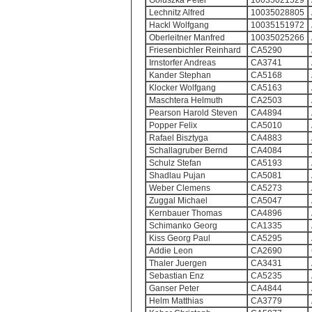
Goluszka Peter
10035021529
Lechnitz Alfred
10035028805
Hackl Wolfgang
10035151972
Oberleitner Manfred
10035025266
Friesenbichler Reinhard
CA5290
Irnstorfer Andreas
CA3741
Kander Stephan
CA5168
Klocker Wolfgang
CA5163
Maschtera Helmuth
CA2503
Pearson Harold Steven
CA4894
Popper Felix
CA5010
Rafael Bisztyga
CA4883
Schallagruber Bernd
CA4084
Schulz Stefan
CA5193
Shadlau Pujan
CA5081
Weber Clemens
CA5273
Zuggal Michael
CA5047
Kernbauer Thomas
CA4896
Schimanko Georg
CA1335
Kiss Georg Paul
CA5295
Addie Leon
CA2690
Thaler Juergen
CA3431
Sebastian Enz
CA5235
Ganser Peter
CA4844
Helm Matthias
CA3779