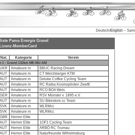
Deutsch/
English
-- Sam
rliste Pama Energie Gravel
Lizenz-MemberCard
Nat.
Kategorie
Verein
e 1 - Gravel 132km ME-MU-AM
UKR
Amateure m
BBUC Racing Dream
AUT
Amateure m
CT Weichberger KTM
AUT
Amateure m
Deluke Coffee Cycling Team
AUT
Amateure m
RC Raiba Kosmopiloten Zwettl
AUT
Amateure m
RCO BOA Wels
GER
Amateure m
RSV Münster v. 1895 e.V.
AUT
Amateure m
SU Bikestore.cc Team
SVK
Amateure m
WLRMcc
SVK
Amateure m
WLRMcc
GBR
Herren Elite
AUT
Herren Elite
1OF1 Cycling Team
AUT
Herren Elite
ARBÖ RC Trumau
AUT
Herren Elite
Naturfreunde Wilhelmsburg