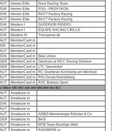
AUT
Herren Elite
Nora Racing Team
SVK
Herren Elite
PSG - PROVYKON
SVK
Herren Elite
RH77 Factory Racing
AUT
Herren Elite
RH77 Factory Racing
SVK
Masters I
SUPERIOR RIDERS
AUT
Masters I
ÉQUIPE RACING CIRCLE
SVK
Masters IV
Trenujeme.sk
AUT
MemberCard m
ISR
MemberCard m
AUT
MemberCard m
SVK
MemberCard m
Bike Union
GER
MemberCard m
Geizhals.at VICC Racing Division
GER
MemberCard m
LTC Seewinkel
AUT
MemberCard m
RC Drahtesel Kirchberg am Wechsel
AUT
MemberCard m
RIG-Deutschlandsberg
AUT
MemberCard m
RSC Bobbys Sport
ravel 88km WE-WU-AM-AW-MM-MW-MJ-WJ
AUT
Amateure m
AUT
Amateure m
SVK
Amateure m
AUT
Amateure m
AUT
Amateure m
ARBÖ Wienenergie Röhsler & Co
GER
Amateure m
BeSi
AUT
Amateure m
MTB Team Bucklige Welt
AUT
Amateure m
RADWERK.cc