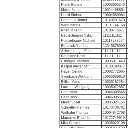
Plank Roland
10002605240
Mayer Martin
10014498854
Hackl Stefan
10004569084
Bernhard Rainer
10149291670
Wick Marius
10131744168
Prietl Johann
10100776617
Deutschmann Oskar
11111111111
Poelzelbauer Michael
10117277024
Bohacek Manfred
12345678900
Schwarzäugel Ernst
11111111111
Baumann Peter
11111111111
Esberger Thomas
10035071443
Kaspar Alexander
10133190377
Hauer Gerald
10002772665
Steinbach Wolfgang
10035039616
Billich Mario
10035182284
Lackner Wolfgang
10035072857
Haas Ivan
10046005565
Haas Ivan
10046005565
Meyer Josef
10035024155
Schneller Hannes
10173736781
Widhalm Thomas
10004842708
Marcuzzo Roberto
10172749910
Mick Gerald
10035029108