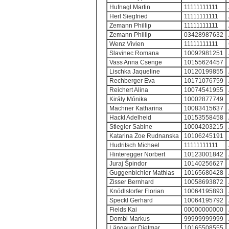
Hufnagl Martin
11111111111
Herl Siegfried
11111111111
Zemann Phillip
11111111111
Zemann Phillip
03428987632
Wenz Vivien
11111111111
Slavinec Romana
10092981251
Vass Anna Csenge
10155624457
Lischka Jaqueline
10120199855
Rechberger Eva
10171076759
Reichert Alina
10074541955
Király Mónika
10002877749
Machner Katharina
10083415637
Hackl Adelheid
10153558458
Stiegler Sabine
10004203215
Katarina Zoe Rudnanska
10106245191
Hudritsch Michael
11111111111
Hinteregger Norbert
10123001842
Juraj Špindor
10140256627
Guggenbichler Mathias
10165680428
Zisser Bernhard
10058693872
Knödlstorfer Florian
10064195893
Speckl Gerhard
10064195792
Fields Kai
00000000000
Dombi Markus
99999999999
Längauer Dietmar
10165508555