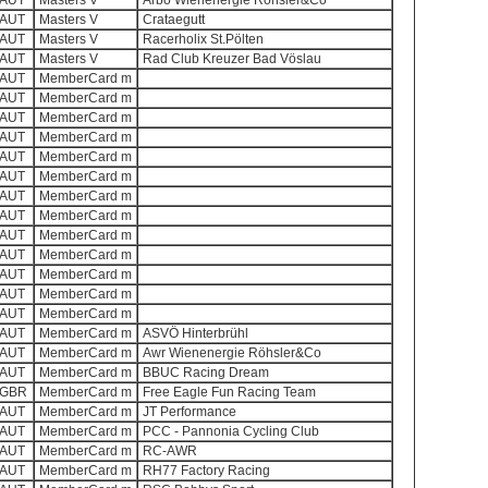
AUT
Masters V
Arbö Wienenergie Röhsler&Co
AUT
Masters V
Crataegutt
AUT
Masters V
Racerholix St.Pölten
AUT
Masters V
Rad Club Kreuzer Bad Vöslau
AUT
MemberCard m
AUT
MemberCard m
AUT
MemberCard m
AUT
MemberCard m
AUT
MemberCard m
AUT
MemberCard m
AUT
MemberCard m
AUT
MemberCard m
AUT
MemberCard m
AUT
MemberCard m
AUT
MemberCard m
AUT
MemberCard m
AUT
MemberCard m
AUT
MemberCard m
ASVÖ Hinterbrühl
AUT
MemberCard m
Awr Wienenergie Röhsler&Co
AUT
MemberCard m
BBUC Racing Dream
GBR
MemberCard m
Free Eagle Fun Racing Team
AUT
MemberCard m
JT Performance
AUT
MemberCard m
PCC - Pannonia Cycling Club
AUT
MemberCard m
RC-AWR
AUT
MemberCard m
RH77 Factory Racing