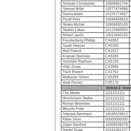
Schwab Christopher
10006801704
Samuel Bršel
10077474688
Durica Adam
10155774607
Pürstl Felix
10094656624
Straka Michal
10006695105
Stadler Lukas
10123485933
Róbert Janžo
10013940193
Freudenberg Philipp
CA4882
Saadi Hassan
CA5200
Wolf Patrick
CA1027
Krajnak Stanislav
CA5286
Schröder Raphael
CA5156
Vidic Zoran
CA3998
Tisch Robert
CA4762
Mathauer Simon
CA5283
Vouk Florian
CA5170
Strecke 2 - G
Chu Martin
11111111111
Hirschmann Stefan
11111111111
Roman Branislav
11111111111
Weszits Peter
11111111111
Artenjak Bernhard
10035029613
Fißler Silvio
00000000000
Zöger Manfred
10006838379
Daniel Rupp
10161481237