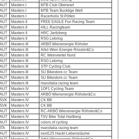
AUT
Masters I
MTB Club Oberwart
AUT
Masters I
MTB Team Bucklige Welt
AUT
Masters I
Racerholix St.Pölten
AUT
Masters II
FREE EAGLE Fun Racing Team
AUT
Masters II
HILL Racingteam
AUT
Masters II
HRC Jaritzberg
AUT
Masters II
RSG Lebring
AUT
Masters III
ARBÖ Wienenergie Röhsler
AUT
Masters III
Arbö Wien Energie Rössler&Co
AUT
Masters III
RC Weinviertel Nord
AUT
Masters III
RSG Lebring
AUT
Masters III
STP Cycling Club
AUT
Masters III
SU Bikestore.cc Team
AUT
Masters III
SU Bikestore.cc Team
AUT
Masters III
maroitalia racing team
AUT
Masters IV
1OF1 Cycling Team
AUT
Masters IV
ARBÖ Wienenergie Röhsler&Co.
SVK
Masters IV
CK BB
SVK
Masters IV
CK BB
AUT
Masters IV
RC-ARBÖ Wienenergie Röhsler&Co
AUT
Masters IV
TSV Bike Total Hartberg
AUT
Masters IV
colors of cycling
ITA
Masters IV
maroitalia racing team
AUT
Masters IV
next125 Hackl-Lebensräume