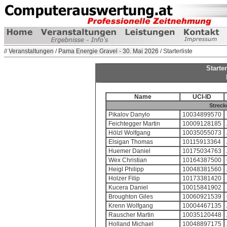
//
Veranstaltungen
/
Pama Energie Gravel - 30. Mai 2026
/ Starterliste
Starte
Name
UCI-ID
Streck
Pikalov Danylo
10034899570
Feichtegger Martin
10009128185
Hölzl Wolfgang
10035055073
Elsigan Thomas
10115913364
Huemer Daniel
10175034763
Wex Christian
10164387500
Heigl Philipp
10048381560
Holzer Filip
10173381420
Kucera Daniel
10015841902
Broughton Giles
10060921539
Krenn Wolfgang
10004467135
Rauscher Martin
10035120448
Holland Michael
10048897175