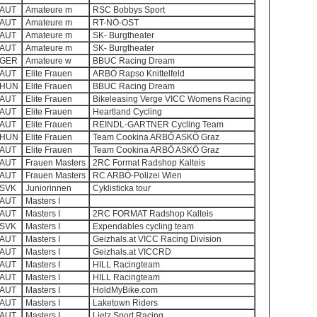
AUT
Amateure m
RSC Bobbys Sport
AUT
Amateure m
RT-NÖ-OST
AUT
Amateure m
SK- Burgtheater
AUT
Amateure m
SK- Burgtheater
GER
Amateure w
BBUC Racing Dream
AUT
Elite Frauen
ARBÖ Rapso Knittelfeld
HUN
Elite Frauen
BBUC Racing Dream
AUT
Elite Frauen
Bikeleasing Verge VICC Womens Racing
AUT
Elite Frauen
Heartland Cycling
AUT
Elite Frauen
REINDL-GARTNER Cycling Team
HUN
Elite Frauen
Team Cookina ARBÖ ASKÖ Graz
AUT
Elite Frauen
Team Cookina ARBÖ ASKÖ Graz
AUT
Frauen Masters
2RC Format Radshop Kalteis
AUT
Frauen Masters
RC ARBÖ-Polizei Wien
SVK
Juniorinnen
Cyklisticka tour
AUT
Masters I
AUT
Masters I
2RC FORMAT Radshop Kalteis
SVK
Masters I
Expendables cycling team
AUT
Masters I
Geizhals.at VICC Racing Division
AUT
Masters I
Geizhals.at VICCRD
AUT
Masters I
HILL Racingteam
AUT
Masters I
HILL Racingteam
AUT
Masters I
HoldMyBike.com
AUT
Masters I
Laketown Riders
AUT
Masters I
Lietz Sport Racing