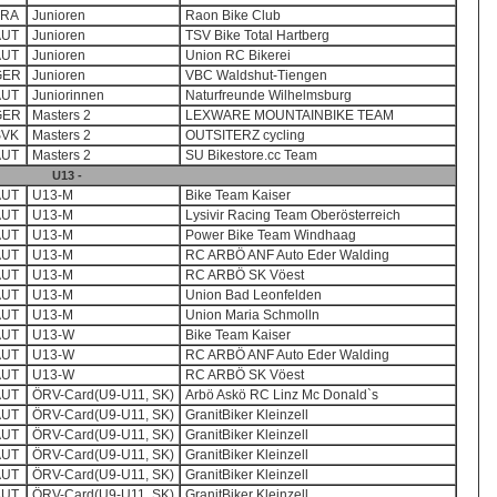
FRA
Junioren
Raon Bike Club
AUT
Junioren
TSV Bike Total Hartberg
AUT
Junioren
Union RC Bikerei
GER
Junioren
VBC Waldshut-Tiengen
AUT
Juniorinnen
Naturfreunde Wilhelmsburg
GER
Masters 2
LEXWARE MOUNTAINBIKE TEAM
SVK
Masters 2
OUTSITERZ cycling
AUT
Masters 2
SU Bikestore.cc Team
U13 -
AUT
U13-M
Bike Team Kaiser
AUT
U13-M
Lysivir Racing Team Oberösterreich
AUT
U13-M
Power Bike Team Windhaag
AUT
U13-M
RC ARBÖ ANF Auto Eder Walding
AUT
U13-M
RC ARBÖ SK Vöest
AUT
U13-M
Union Bad Leonfelden
AUT
U13-M
Union Maria Schmolln
AUT
U13-W
Bike Team Kaiser
AUT
U13-W
RC ARBÖ ANF Auto Eder Walding
AUT
U13-W
RC ARBÖ SK Vöest
AUT
ÖRV-Card(U9-U11, SK)
Arbö Askö RC Linz Mc Donald`s
AUT
ÖRV-Card(U9-U11, SK)
GranitBiker Kleinzell
AUT
ÖRV-Card(U9-U11, SK)
GranitBiker Kleinzell
AUT
ÖRV-Card(U9-U11, SK)
GranitBiker Kleinzell
AUT
ÖRV-Card(U9-U11, SK)
GranitBiker Kleinzell
AUT
ÖRV-Card(U9-U11, SK)
GranitBiker Kleinzell