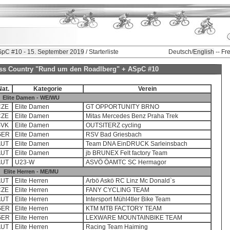
SpC #10 - 15. September 2019
/ Starterliste
Deutsch/
English
-- Fr
ross Country "Rund um den Roadlberg" + ASpC #10
Nat.
Kategorie
Verein
Elite Damen - WE/WU
CZE
Elite Damen
GT OPPORTUNITY BRNO
CZE
Elite Damen
Mitas Mercedes Benz Praha Trek
SVK
Elite Damen
OUTSITERZ cycling
GER
Elite Damen
RSV Bad Griesbach
AUT
Elite Damen
Team DNA EinDRUCK Sarleinsbach
AUT
Elite Damen
jb BRUNEX Felt factory Team
AUT
U23-W
ASVÖ ÖAMTC SC Hermagor
Elite Herren - ME/MU
AUT
Elite Herren
Arbö Askö RC Linz Mc Donald`s
CZE
Elite Herren
FANY CYCLING TEAM
AUT
Elite Herren
Intersport Mühl4tler Bike Team
GER
Elite Herren
KTM MTB FACTORY TEAM
GER
Elite Herren
LEXWARE MOUNTAINBIKE TEAM
AUT
Elite Herren
Racing Team Haiming