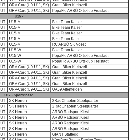
AUT
ÖRV-Card(U9-U11, SK)
GranitBiker Kleinzell
AUT
ÖRV-Card(U9-U11, SK)
PopaFlo ARBÖ Ortsklub Freistadt
U15 -
AUT
U15-M
Bike Team Kaiser
AUT
U15-M
Bike Team Kaiser
AUT
U15-M
Bike Team Kaiser
AUT
U15-M
Bike Team Kaiser
AUT
U15-M
RC ARBÖ SK Vöest
AUT
U15-W
Bike Team Kaiser
AUT
U15-W
PopaFlo ARBÖ Ortsklub Freistadt
AUT
U15-W
PopaFlo ARBÖ Ortsklub Freistadt
AUT
ÖRV-Card(U9-U11, SK)
GranitBiker Kleinzell
AUT
ÖRV-Card(U9-U11, SK)
GranitBiker Kleinzell
AUT
ÖRV-Card(U9-U11, SK)
GranitBiker Kleinzell
AUT
ÖRV-Card(U9-U11, SK)
GranitBiker Kleinzell
AUT
ÖRV-Card(U9-U11, SK)
UA59 Altenfelden
U17 - Sportklasse
AUT
SK Herren
2RadChaoten Steelquarter
AUT
SK Herren
2RadChaoten Steelquarter
AUT
SK Herren
ARBÖ Radsport Kiesl
AUT
SK Herren
ARBÖ Radsport Kiesl
AUT
SK Herren
ARBÖ Radsport Kiesl
AUT
SK Herren
ARBÖ Radsport Kiesl
AUT
SK Herren
GIANT Stattegg