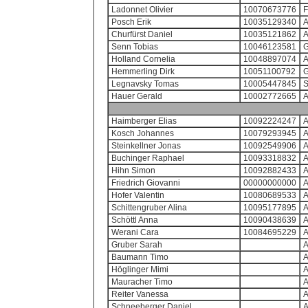
Ladonnet Olivier
10070673776
Posch Erik
10035129340
Churfürst Daniel
10035121862
Senn Tobias
10046123581
Holland Cornelia
10048897074
Hemmerling Dirk
10051100792
Legnavsky Tomas
10005447845
Hauer Gerald
10002772665
Haimberger Elias
10092224247
Kosch Johannes
10079293945
Steinkellner Jonas
10092549906
Buchinger Raphael
10093318832
Hihn Simon
10092882433
Friedrich Giovanni
00000000000
Hofer Valentin
10080689533
Schittengruber Alina
10095177895
Schöttl Anna
10090438639
Werani Cara
10084695229
Gruber Sarah
Baumann Timo
Höglinger Mimi
Mauracher Timo
Reiter Vanessa
Schneeberger Daniel