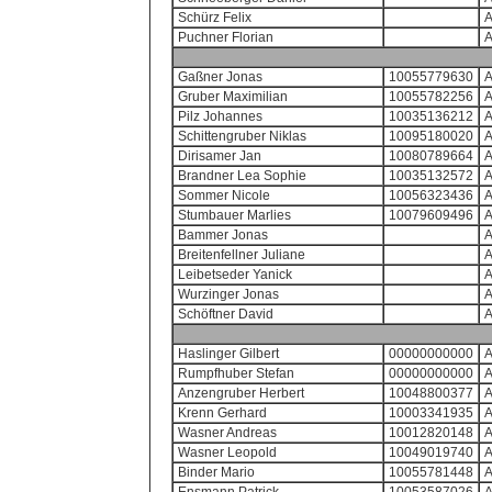
Schürz Felix
Puchner Florian
Gaßner Jonas
10055779630
Gruber Maximilian
10055782256
Pilz Johannes
10035136212
Schittengruber Niklas
10095180020
Dirisamer Jan
10080789664
Brandner Lea Sophie
10035132572
Sommer Nicole
10056323436
Stumbauer Marlies
10079609496
Bammer Jonas
Breitenfellner Juliane
Leibetseder Yanick
Wurzinger Jonas
Schöftner David
Haslinger Gilbert
00000000000
Rumpfhuber Stefan
00000000000
Anzengruber Herbert
10048800377
Krenn Gerhard
10003341935
Wasner Andreas
10012820148
Wasner Leopold
10049019740
Binder Mario
10055781448