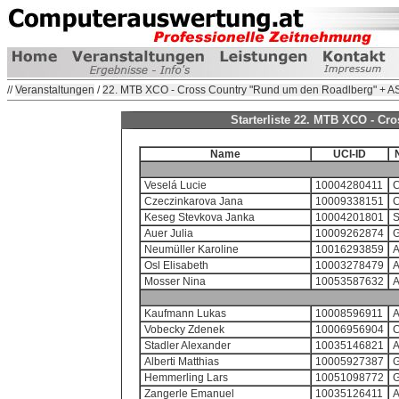
//
Veranstaltungen
/
22. MTB XCO - Cross Country "Rund um den Roadlberg" + A
Starterliste 22. MTB XCO - C
Name
UCI-ID
Veselá Lucie
10004280411
Czeczinkarova Jana
10009338151
Keseg Stevkova Janka
10004201801
Auer Julia
10009262874
Neumüller Karoline
10016293859
Osl Elisabeth
10003278479
Mosser Nina
10053587632
Kaufmann Lukas
10008596911
Vobecky Zdenek
10006956904
Stadler Alexander
10035146821
Alberti Matthias
10005927387
Hemmerling Lars
10051098772
Zangerle Emanuel
10035126411