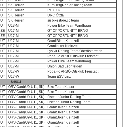
AUT
SK Herren
KürnBergRadler Racing Team
AUT
SK Herren
KürnBergRadlerRacingTeam
AUT
SK Herren
RC CFK
AUT
SK Herren
URC Ötztal
AUT
SK Herren
su bikestore.cc team
AUT
U13-M
Power Bike Team Windhaag
CZE
U17-M
GT OPPORTUNITY BRNO
CZE
U17-M
GT OPPORTUNITY BRNO
AUT
U17-M
GranitBiker Kleinzell
AUT
U17-M
Granitbiker Kleinzell
AUT
U17-M
Lysivir Racing Team Oberösterreich
AUT
U17-M
PopaFlo ARBÖ Ortsklub Freistadt
U17-M
Power Bike Team Windhaag
AUT
U17-M
Union Bad Leonfelden
AUT
U17-W
PopaFlo ARBÖ Ortsklub Freistadt
AUT
U17-W
Team ESV Linz
U9/U11 -
AUT
ÖRV-Card(U9-U11, SK)
Bike Team Kaiser
AUT
ÖRV-Card(U9-U11, SK)
Bike Team Kaiser
AUT
ÖRV-Card(U9-U11, SK)
Fischer Junior Racing Team
AUT
ÖRV-Card(U9-U11, SK)
Fischer Junior Racing Team
AUT
ÖRV-Card(U9-U11, SK)
GranitBiker Kleinzell
AUT
ÖRV-Card(U9-U11, SK)
GranitBiker Kleinzell
AUT
ÖRV-Card(U9-U11, SK)
GranitBiker Kleinzell
AUT
ÖRV-Card(U9-U11, SK)
GranitBiker Kleinzell