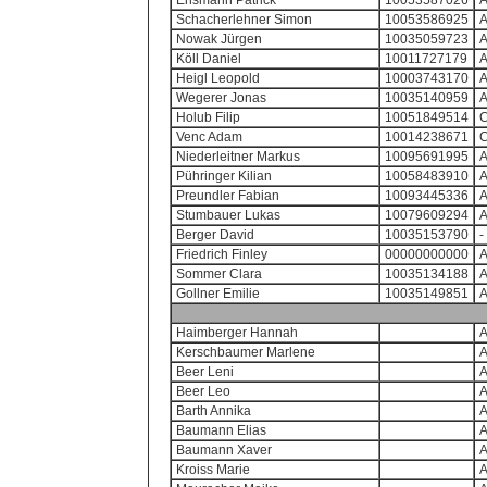
Ensmann Patrick
10053587026
Schacherlehner Simon
10053586925
Nowak Jürgen
10035059723
Köll Daniel
10011727179
Heigl Leopold
10003743170
Wegerer Jonas
10035140959
Holub Filip
10051849514
Venc Adam
10014238671
Niederleitner Markus
10095691995
Pühringer Kilian
10058483910
Preundler Fabian
10093445336
Stumbauer Lukas
10079609294
Berger David
10035153790
-
Friedrich Finley
00000000000
Sommer Clara
10035134188
Gollner Emilie
10035149851
Haimberger Hannah
Kerschbaumer Marlene
Beer Leni
Beer Leo
Barth Annika
Baumann Elias
Baumann Xaver
Kroiss Marie