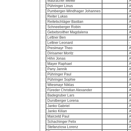
Mauracher Meike
Pühringer Linus
Pumberger-Windhager Johannes
Reiter Lukas
Reitetschläger Bastian
Schneeberger Robin
Gebetsroither Magdalena
Lettner Ben
Lettner Leonard
-
Preslmayr Theo
Dirisamer Moritz
Hihn Jonas
Mayer Raphael
Pany Jannik
Pühringer Paul
Pühringer Sophie
Wiesmayr Niklas
Füreder Christian Alexander
Badegruber Lars
Durstberger Lorena
Janko Gabriel
Janko Kilian
Mairzetd Paul
Schachinger Felix
Stefanziosa Lorenz