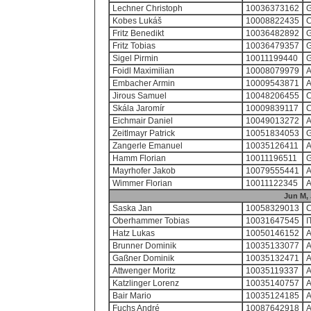
Lechner Christoph
10036373162
Kobes Lukáš
10008822435
Fritz Benedikt
10036482892
Fritz Tobias
10036479357
Sigel Pirmin
10011199440
Foidl Maximilian
10008079979
Embacher Armin
10009543871
Jirous Samuel
10048206455
Skála Jaromír
10009839117
Eichmair Daniel
10049013272
Zeitlmayr Patrick
10051834053
Zangerle Emanuel
10035126411
Hamm Florian
10011196511
Mayrhofer Jakob
10079555441
Wimmer Florian
10011122345
Jun M,
Saska Jan
10058329013
Oberhammer Tobias
10031647545
I
Hatz Lukas
10050146152
Brunner Dominik
10035133077
Gaßner Dominik
10035132471
Attwenger Moritz
10035119337
Katzlinger Lorenz
10035140757
Bair Mario
10035124185
Fuchs André
10087642918