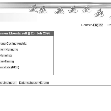
Deutsch/
English
-- Fr
nen Eberstalzell || 25. Juli 2026
ung Cycling Austria
ne - Nennung
Nennliste
ive-Timing
nisliste (PDF)
s Lindinger
|
Datenschutzerklärung