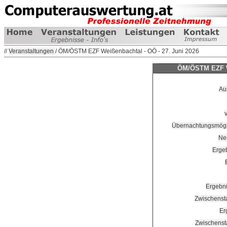
//
Veranstaltungen
/ ÖM/ÖSTM EZF Weißenbachtal - OÖ - 27. Juni 2026
ÖM/ÖSTM EZF We
Au
Übernachtungsmögli
Nen
Erge
Ergebn
Zwischenst
Er
Zwischenst