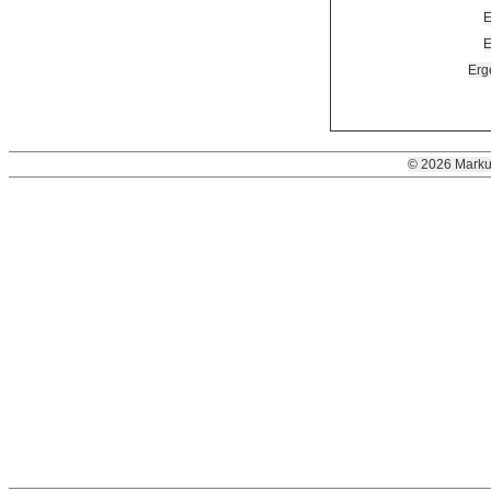
E
E
Erg
© 2026 Marku