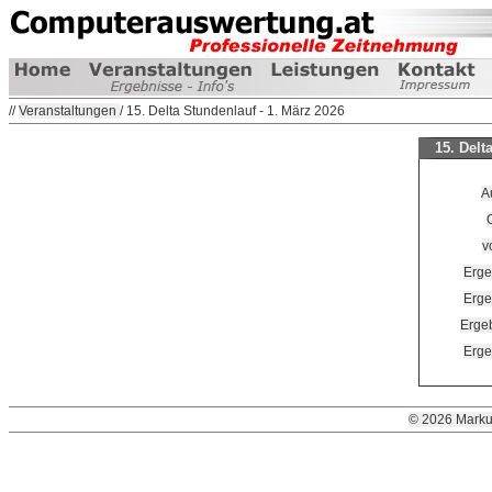
//
Veranstaltungen
/ 15. Delta Stundenlauf - 1. März 2026
15. Delt
A
v
Erge
Erge
Ergeb
Erge
© 2026 Marku