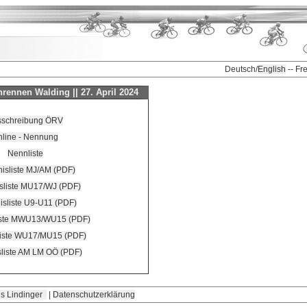
Deutsch/
English
-- Fr
rennen Walding || 27. April 2024
sschreibung ÖRV
nline - Nennung
Nennliste
isliste MJ/AM (PDF)
sliste MU17/WJ (PDF)
isliste U9-U11 (PDF)
iste MWU13/WU15 (PDF)
liste WU17/MU15 (PDF)
sliste AM LM OÖ (PDF)
s Lindinger
|
Datenschutzerklärung