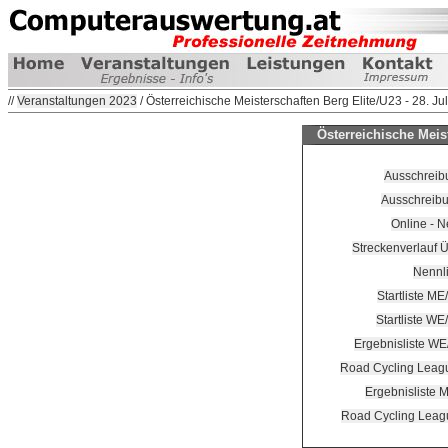
//
Veranstaltungen 2023
/ Österreichische Meisterschaften Berg Elite/U23 - 28. Ju
Österreichische Meist
Ausschrei
Ausschreib
Online - 
Streckenverlauf Ü
Nennli
Startliste M
Startliste W
Ergebnisliste W
Road Cycling Lea
Ergebnisliste 
Road Cycling Lea