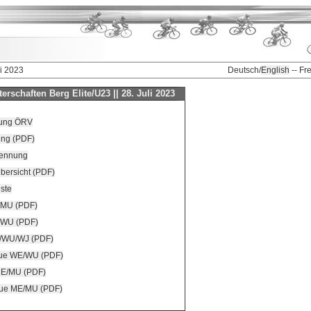
li 2023
Deutsch/
English
-- Fr
erschaften Berg Elite/U23 || 28. Juli 2023
bung ÖRV
ung (PDF)
Nennung
bersicht (PDF)
ste
E/MU (PDF)
E/WU (PDF)
E/WU/WJ (PDF)
gue WE/WU (PDF)
ME/MU (PDF)
gue ME/MU (PDF)