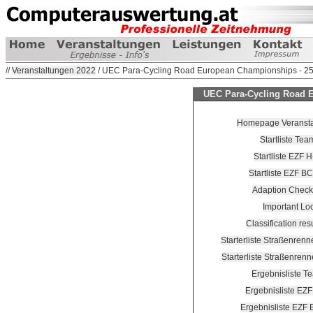
//
Veranstaltungen 2022
/ UEC Para-Cycling Road European Championships - 25.
UEC Para-Cycling Road E
Homepage Veranstalt
Startliste Te
Startliste EZF 
Startliste EZF B
Adaption Check
Important Lo
Classification re
Starterliste Straßenren
Starterliste Straßenren
Ergebnisliste T
Ergebnisliste EZ
Ergebnisliste EZF