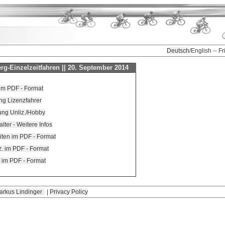
Deutsch
/English -- F
erg-Einzelzeitfahren || 20. September 2014
im PDF - Format
ng Lizenzfahrer
ung Unliz./Hobby
ter - Weitere Infos
eiten im PDF - Format
z. im PDF - Format
. im PDF - Format
arkus Lindinger
|
Privacy Policy