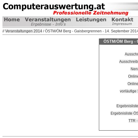
//
Veranstaltungen 2014
/ ÖSTM/ÖM Berg - Gaisbergrennen - 14. September 201
ÖSTM/ÖM Berg - G
Ausschr
Ausschreib
Nenn
Onlin
Online
vorläufige 
Ergebnislist
Ergebnisliste Ö
TTR -