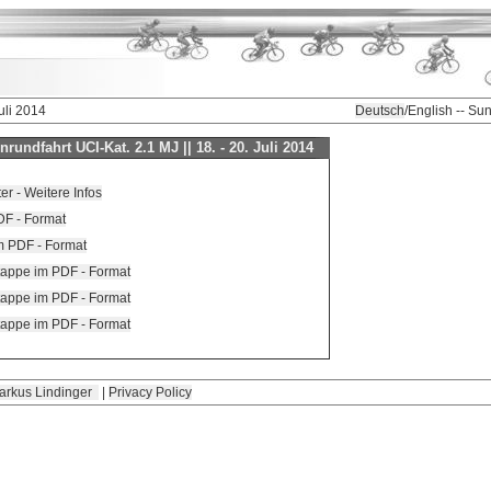
uli 2014
Deutsch
/English -- Su
rundfahrt UCI-Kat. 2.1 MJ || 18. - 20. Juli 2014
r - Weitere Infos
DF - Format
 im PDF - Format
Etappe im PDF - Format
Etappe im PDF - Format
Etappe im PDF - Format
arkus Lindinger
|
Privacy Policy