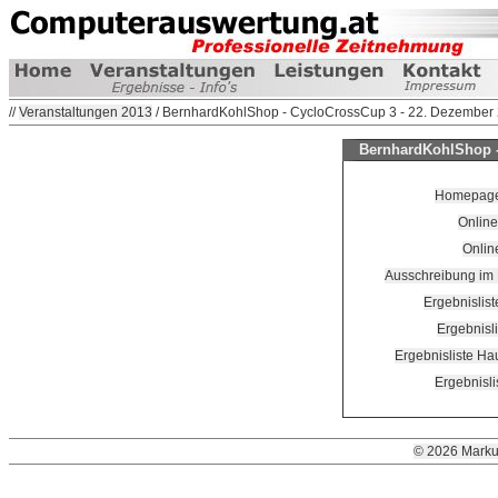
//
Veranstaltungen 2013
/ BernhardKohlShop - CycloCrossCup 3 - 22. Dezember
BernhardKohlShop -
Homepage V
Online
Onlin
Ausschreibung im
Ergebnislis
Ergebnisl
Ergebnisliste H
Ergebnisli
© 2026 Marku