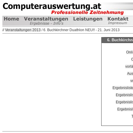
//
Veranstaltungen 2013
/ 6. Buchkirchner Duathlon NEU!! - 21. Juni 2013
6. Buchkirchn
Onli
O
vorlä
Aus
v
Ergebnislis
Ergebnisli
Ergebnisli
Ergebnisl