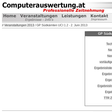
//
Veranstaltungen 2013
/ GP Südkärnten UCI 1.2 - 2. Juni 2013
GP Südkä
Tec
Ne
Nen
vorläufig
Ergebnislist
Ergebni
Erge
Ergebnisli
Ergeb
TTR Z