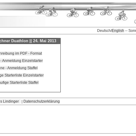
Deutsch/
English
-- Son
chner Duathlon || 24. Mai 2013
hreibung im PDF - Format
 - Anmeldung Einzelstarter
ine - Anmeldung Staffel
ge Starterliste Einzelstarter
ufige Starterliste Staffel
s Lindinger
|
Datenschutzerklärung