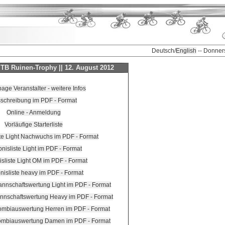
Deutsch/
English
-- Donner
TB Ruinen-Trophy || 12. August 2012
ge Veranstalter - weitere Infos
schreibung im PDF - Format
Online - Anmeldung
Vorläufige Starterliste
ste Light Nachwuchs im PDF - Format
nisliste Light im PDF - Format
sliste Light OM im PDF - Format
nisliste heavy im PDF - Format
annschaftswertung Light im PDF - Format
annschaftswertung Heavy im PDF - Format
Kombiauswertung Herren im PDF - Format
Kombiauswertung Damen im PDF - Format