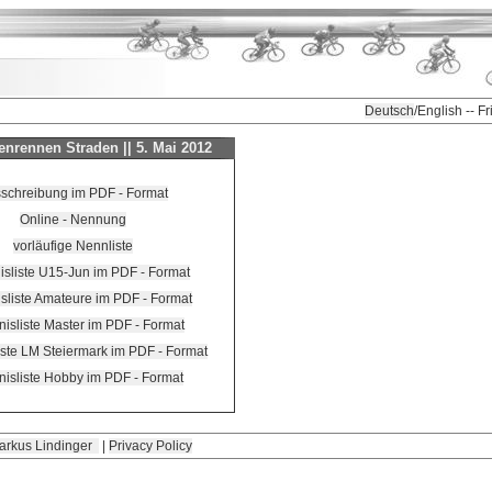
Deutsch
/English -- F
nrennen Straden || 5. Mai 2012
schreibung im PDF - Format
Online - Nennung
vorläufige Nennliste
isliste U15-Jun im PDF - Format
sliste Amateure im PDF - Format
isliste Master im PDF - Format
iste LM Steiermark im PDF - Format
nisliste Hobby im PDF - Format
arkus Lindinger
|
Privacy Policy