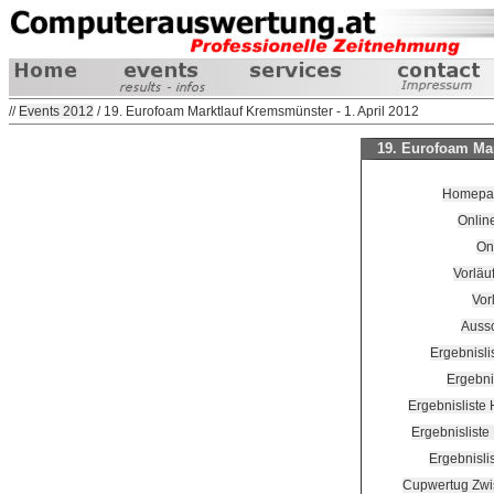
//
Events 2012
/ 19. Eurofoam Marktlauf Kremsmünster - 1. April 2012
19. Eurofoam Mar
Homepage
Onlin
On
Vorläuf
Vorl
Aussc
Ergebnisl
Ergebni
Ergebnisliste
Ergebnisliste
Ergebnisli
Cupwertug Zwi