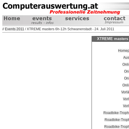
//
Events 2011
/ XTREME masters 6h-12h Schwanenstadt - 24. Juli 2011
XTREME masters 6
Homepa
Aus
Onli
On
On
Onl
Vorlä
Vorl
Vorl
Roadbike-Trophy
Roadbike-Troph
Roadbike-Troph