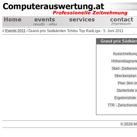
//
Events 2011
/ Grand prix Südkärnten Tchibo Top RadLiga - 5. Juni 2011
Grand prix Südkärn
Ausschreibung
Höhendiagramm
Start- Zielbere
Streckenplan
Plan 3km i
Starterliste
Ergebnisliste
TTR - Zwischenst
© 2026 M