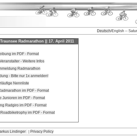
Deutsch
/English -- Sat
Traunsee Radmarathon || 17. April 2011
eibung im PDF - Format
ranstalter - Weitere Infos
 Anmeldung Radmarathon
ng - Bitte nur 1x anmelden!
rläufige Nennliste
 Radmarathon im PDF - Format
te Junioren im PDF - Format
ng Radgiro im PDF - Format
Roadbiketrophy im PDF - Format
arkus Lindinger
|
Privacy Policy