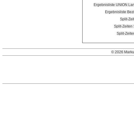
Ergebnisliste UNION Lan
Ergebnisliste Bezi
Split-Ze
Split-Zeiten
Split-Zeit
© 2026 Marku