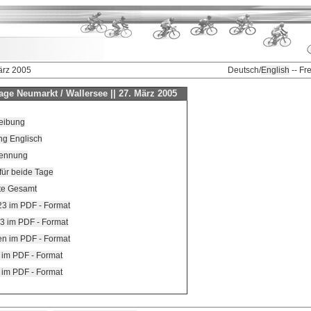
ärz 2005
Deutsch/
English
-- Fr
ge Neumarkt / Wallersee || 27. März 2005
eibung
ng Englisch
Nennung
t für beide Tage
ste Gesamt
U23 im PDF - Format
23 im PDF - Format
ren im PDF - Format
7 im PDF - Format
5 im PDF - Format