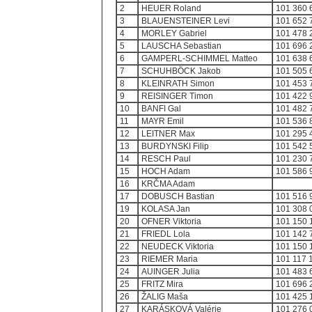
2
HEUER Roland
101 360 
3
BLAUENSTEINER Levi
101 652 
4
MORLEY Gabriel
101 478 
5
LAUSCHA Sebastian
101 696 
6
GAMPERL-SCHIMMEL Matteo
101 638 
7
SCHUHBÖCK Jakob
101 505 
8
KLEINRATH Simon
101 453 
9
REISINGER Timon
101 422 
10
BANFI Gal
101 482 
11
MAYR Emil
101 536 
12
LEITNER Max
101 295 
13
BURDYNSKI Filip
101 542 
14
RESCH Paul
101 230 
15
HOCH Adam
101 586 
16
KRČMA Adam
17
DOBUSCH Bastian
101 516 
19
KOLASA Jan
101 308 
20
OFNER Viktoria
101 150 
21
FRIEDL Lola
101 142 
22
NEUDECK Viktoria
101 150 
23
RIEMER Maria
101 117 
24
AUINGER Julia
101 483 
25
FRITZ Mira
101 696 
26
ŽALIG Maša
101 425 
27
KARÁSKOVÁ Valérie
101 276 