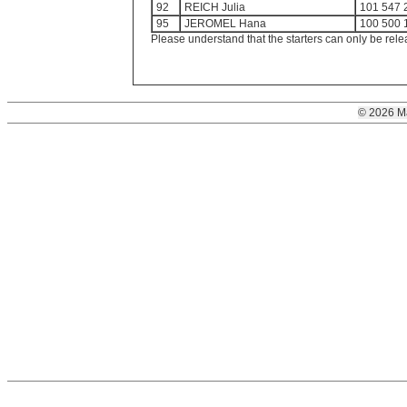
92
REICH Julia
101 547 
95
JEROMEL Hana
100 500 
Please understand that the starters can only be rele
© 2026 M