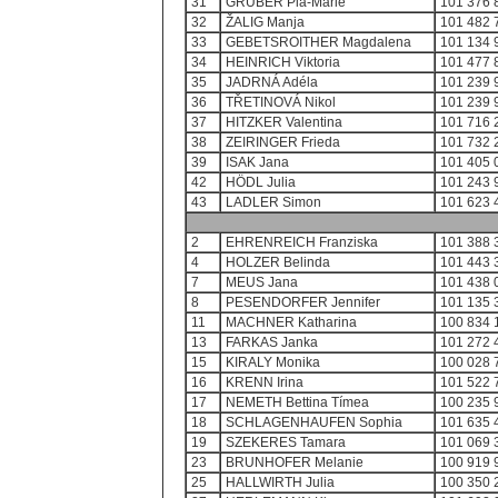
31
GRUBER Pia-Marie
101 376 
32
ŽALIG Manja
101 482 
33
GEBETSROITHER Magdalena
101 134 
34
HEINRICH Viktoria
101 477 
35
JADRNÁ Adéla
101 239 
36
TŘETINOVÁ Nikol
101 239 
37
HITZKER Valentina
101 716 
38
ZEIRINGER Frieda
101 732 
39
ISAK Jana
101 405 
42
HÖDL Julia
101 243 
43
LADLER Simon
101 623 
2
EHRENREICH Franziska
101 388 
4
HOLZER Belinda
101 443 
7
MEUS Jana
101 438 
8
PESENDORFER Jennifer
101 135 
11
MACHNER Katharina
100 834 
13
FARKAS Janka
101 272 
15
KIRALY Monika
100 028 
16
KRENN Irina
101 522 
17
NEMETH Bettina Tímea
100 235 
18
SCHLAGENHAUFEN Sophia
101 635 
19
SZEKERES Tamara
101 069 
23
BRUNHOFER Melanie
100 919 
25
HALLWIRTH Julia
100 350 