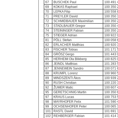
67
BUSCHEK Paul
100 491 
69
KOKAS Raphael
100 350 
70
LEPKA Filip
100 558 
71
PREYLER David
100 350 
72
SCHMIDBAUER Maximilian
100 350 
73
STADLBAUER Gregor
100 350 
74
STEININGER Fabian
100 350 
75
STIEGER Adrian
100 922 
81
PÖLL Stefan
100 058 
82
ERLACHER Matthias
100 920 
83
FISCHER Tobias
101 171 
84
GRÓSZ Gergo
101 443 
85
HERHEIM Ola Blikberg
100 825 
86
JEINDL Matthias
101 283 
87
JENNEWEIN Sandro
100 071 
88
KRUMPL Lorenz
100 960 
89
MINDSZENTI Ákos
100 939 
90
RUSH Christian
100 220 
92
ŽUMER Matic
100 607 
95
GERETSCHNIG Martin
100 350 
97
KRAUS Lucas
100 753 
98
MAYRHOFER Felix
101 590 
99
OCHSENHOFER Peter
100 065 
101
RASTL David
101 691 
102
REHBERGER Fabian
101 414 