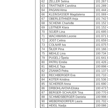
62
ZELLER Selina
101 267 
63
TRATTNER Carolina
101 289 
64
PAGANI Alma
101 444 
66
KLEINSASSER Magdalena
101 069 
67
OBERLEITHNER Anja
101 742 
68
SCHENK Charlotte
101 152 
69
LEITNER Klara
101 152 
70
SOJER Lina
101 695 
71
WACHMANN Leonie
101 071 
72
JOST Celina
101 659 
73
COLNAR Iva
101 075 
74
ŠILER Pina
101 166 
75
MEHLE Lina
100 734 
79
PUGELJ Špela
101 641 
80
PATRU Emilie
101 426 
81
MEHLE Taja
100 898 
82
ZSANKÓ Petra
101 137 
83
RECHBERGER Eva
101 710 
84
KOTER Kristina
101 536 
85
SCHERER Anna
101 690 
86
DRBOHLAVOVA Eliska
100 473 
87
BERGER-SCHAUER Tina
100 770 
88
SCHMIDSBERGER Daniela
100 998 
90
WEBERNDORFER Laura
101 702 
91
HEIGL Nadja
100 086 