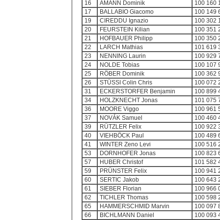
16
AMANN Dominik
100 160 
17
BALLABIO Giacomo
100 149 
19
CIREDDU Ignazio
100 302 
20
FEURSTEIN Kilian
100 351 
21
HOFBAUER Philipp
100 350 
22
LARCH Mathias
101 619 
23
NENNING Laurin
100 929 
24
NOLDE Tobias
100 107 
25
RÖBER Dominik
100 362 
26
STÜSSI Colin Chris
100 072 
31
ECKERSTORFER Benjamin
100 899 
34
HOLZKNECHT Jonas
101 075 
36
MOORE Viggo
100 961 
37
NOVÁK Samuel
100 460 
39
RÜTZLER Felix
100 922 
40
VIEHBÖCK Paul
100 489 
41
WINTER Zeno Levi
100 516 
53
DORNHOFER Jonas
100 823 
57
HUBER Christof
101 582 
59
PRÜNSTER Felix
100 941 
60
SERTIC Jakob
100 643 
61
SIEBER Florian
100 966 
62
TICHLER Thomas
100 598 
65
HAMMERSCHMID Marvin
100 097 
66
BICHLMANN Daniel
100 093 