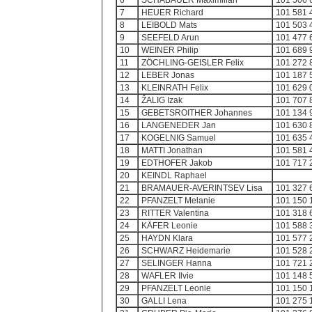
6
SCHABAUER Maximilian
101 506 
7
HEUER Richard
101 581 
8
LEIBOLD Mats
101 503 
9
SEEFELD Arun
101 477 
10
WEINER Philip
101 689 
11
ZÖCHLING-GEISLER Felix
101 272 
12
LEBER Jonas
101 187 
13
KLEINRATH Felix
101 629 
14
ŽALIG Izak
101 707 
15
GEBETSROITHER Johannes
101 134 
16
LANGENEDER Jan
101 630 
17
KOGELNIG Samuel
101 635 
18
MATTI Jonathan
101 581 
19
EDTHOFER Jakob
101 717 
20
KEINDL Raphael
21
BRAMAUER-AVERINTSEV Lisa
101 327 
22
PFANZELT Melanie
101 150 
23
RITTER Valentina
101 318 
24
KÄFER Leonie
101 588 
25
HAYDN Klara
101 577 
26
SCHWARZ Heidemarie
101 528 
27
SELINGER Hanna
101 721 
28
WAFLER Ilvie
101 148 
29
PFANZELT Leonie
101 150 
30
GALLI Lena
101 275 