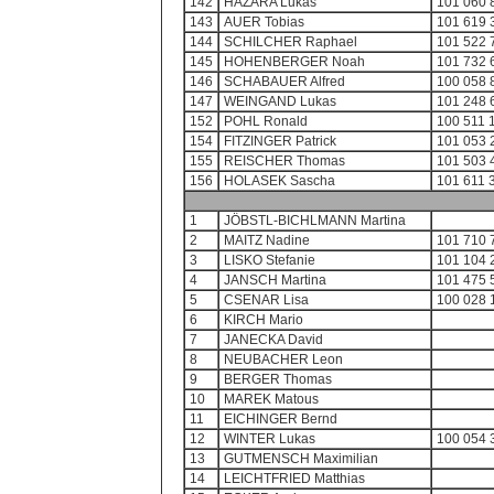
142
HAZARA Lukas
101 060 
143
AUER Tobias
101 619 
144
SCHILCHER Raphael
101 522 
145
HOHENBERGER Noah
101 732 
146
SCHABAUER Alfred
100 058 
147
WEINGAND Lukas
101 248 
152
POHL Ronald
100 511 
154
FITZINGER Patrick
101 053 
155
REISCHER Thomas
101 503 
156
HOLASEK Sascha
101 611 
1
JÖBSTL-BICHLMANN Martina
2
MAITZ Nadine
101 710 
3
LISKO Stefanie
101 104 
4
JANSCH Martina
101 475 
5
CSENAR Lisa
100 028 
6
KIRCH Mario
7
JANECKA David
8
NEUBACHER Leon
9
BERGER Thomas
10
MAREK Matous
11
EICHINGER Bernd
12
WINTER Lukas
100 054 
13
GUTMENSCH Maximilian
14
LEICHTFRIED Matthias