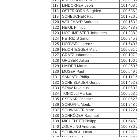
116
KNEIDINGER David
100 098 
117
LINDORFER Leon
101 408 
118
OSTERKORN Siegfried
100 536 
119
SCHEUCHER Paul
101 720 
120
WOLFMAYR Andreas
100 153 
122
HEIGL Philipp
100 483 
123
HOCHMEISTER Johannes
101 388 
124
PETRIDIS Simon
100 945 
125
HORVATH Lorenz
101 549 
126
FEICHTEGGER Martin
100 091 
127
GRATZ Johannes
100 107 
128
GRUBER Julian
100 106 
129
HAIDER Martin
100 350 
130
MOSER Paul
100 549 
131
SANJATH Philip
101 112 
132
SCHEIBLAUER Gerald
101 492 
133
SZAVA Nikolaus
101 060 
134
TONIOLLI Markus
100 563 
135
CSENAR Christian
100 062 
136
SCHÖPPL Moritz
101 248 
137
SCHWAIGER Marc
101 722 
138
SCHRÖDER Raphael
139
MICHELETTI Philipp
101 646 
140
ZÖCHLING Andreas
100 780 
141
SCHINAGL Julian
101 297 