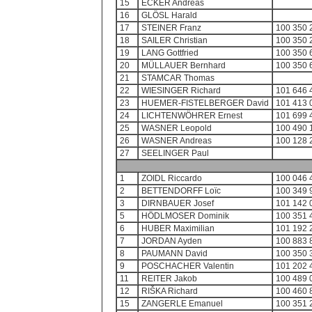
15
ECKER Andreas
16
GLÖSL Harald
17
STEINER Franz
100 350 
18
SAILER Christian
100 350 
19
LANG Gottfried
100 350 
20
MÜLLAUER Bernhard
100 350 
21
STAMCAR Thomas
22
WIESINGER Richard
101 646 
23
HUEMER-FISTELBERGER David
101 413 
24
LICHTENWÖHRER Ernest
101 699 
25
WASNER Leopold
100 490 
26
WASNER Andreas
100 128 
27
SEELINGER Paul
1
ZOIDL Riccardo
100 046 
2
BETTENDORFF Loïc
100 349 
3
DIRNBAUER Josef
101 142 
5
HÖDLMOSER Dominik
100 351 
6
HUBER Maximilian
101 192 
7
JORDAN Ayden
100 883 
8
PAUMANN David
100 350 
9
POSCHACHER Valentin
101 202 
11
REITER Jakob
100 489 
12
RIŠKA Richard
100 460 
15
ZANGERLE Emanuel
100 351 