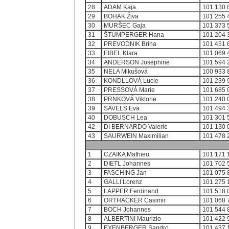
28
ADAM Kaja
101 130 
29
BOHAK Živa
101 255 
30
MURŠEC Gaja
101 373 
31
ŠTUMPERGER Hana
101 204 
32
PREVODNIK Brina
101 451 
33
EIBEL Klara
101 069 
34
ANDERSON Josephine
101 594 
35
NELA Mikušová
100 933 
36
KONDLLOVÁ Lucie
101 239 
37
PRESSOVÁ Marie
101 685 
38
PRNKOVÁ Viktorie
101 240 
39
SAVELS Eva
101 494 
40
DOBUSCH Lea
101 301 
42
DI BERNARDO Valerie
101 130 
43
SAURWEIN Maximilian
101 478 
1
CZAIKA Mathieu
101 171 
2
DIETL Johannes
101 702 
3
FASCHING Jan
101 075 
4
GALLI Lorenz
101 275 
5
LAPPER Ferdinand
101 518 
6
ORTHACKER Casimir
101 068 
7
BOCH Johannes
101 544 
8
ALBERTINI Maurizio
101 422 
9
EXENBERGER Sandro
101 437 