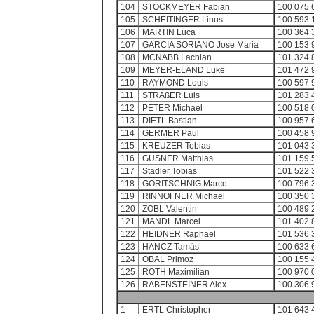
104
STOCKMEYER Fabian
100 075 
105
SCHEITINGER Linus
100 593 
106
MARTIN Luca
100 364 
107
GARCIA SORIANO Jose Maria
100 153 
108
MCNABB Lachlan
101 324 
109
MEYER-ELAND Luke
101 472 
110
RAYMOND Louis
100 597 
111
STRAßER Luis
101 283 
112
PETER Michael
100 518 
113
DIETL Bastian
100 957 
114
GERMER Paul
100 458 
115
KREUZER Tobias
101 043 
116
GUSNER Matthias
101 159 
117
Stadler Tobias
101 522 
118
GORITSCHNIG Marco
100 796 
119
RINNOFNER Michael
100 350 
120
ZOBL Valentin
100 489 
121
MÄNDL Marcel
101 402 
122
HEIDNER Raphael
101 536 
123
HANCZ Tamás
100 633 
124
OBAL Primoz
100 155 
125
ROTH Maximilian
100 970 
126
RABENSTEINER Alex
100 306 
1
ERTL Christopher
101 643 