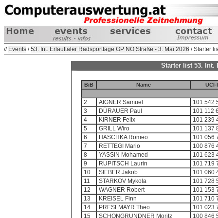
//
Events
/
53. Int. Erlauftaler Radsporttage GP NÖ Straße - 3. Mai 2026
/ Starter lis
Starter list 53. In
BiB
Name
UCI-
2
AIGNER Samuel
101 542 
3
DÜRAUER Paul
101 112 
4
KIRNER Felix
101 239 
5
GRILL Wiro
101 137 
6
HASCHKA Romeo
101 056 
7
RETTEGI Mario
100 876 
8
YASSIN Mohamed
101 623 
9
RUPITSCH Laurin
101 719 
10
SIEBER Jakob
101 060 
11
STARKOV Mykola
101 728 
12
WAGNER Robert
101 153 
13
KREISEL Finn
101 710 
14
PRESLMAYR Theo
101 023 
15
SCHÖNGRUNDNER Moritz
100 846 