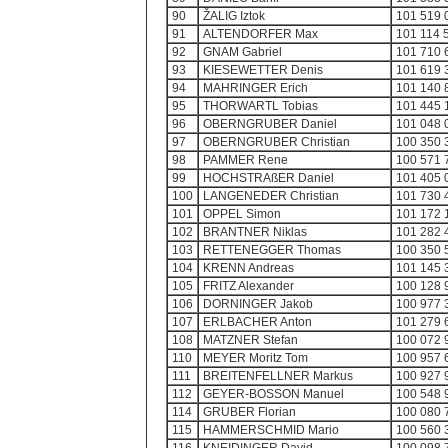
90
ŽALIG Iztok
101 519 
91
ALTENDORFER Max
101 114 
92
GNAM Gabriel
101 710 
93
KIESEWETTER Denis
101 619 
94
MAHRINGER Erich
101 140 
95
THORWARTL Tobias
101 445 
96
OBERNGRUBER Daniel
101 048 
97
OBERNGRUBER Christian
100 350 
98
PAMMER Rene
100 571 
99
HOCHSTRAßER Daniel
101 405 
100
LANGENEDER Christian
101 730 
101
OPPEL Simon
101 172 
102
BRANTNER Niklas
101 282 
103
RETTENEGGER Thomas
100 350 
104
KRENN Andreas
101 145 
105
FRITZ Alexander
100 128 
106
DORNINGER Jakob
100 977 
107
ERLBACHER Anton
101 279 
108
MATZNER Stefan
100 072 
110
MEYER Moritz Tom
100 957 
111
BREITENFELLNER Markus
100 927 
112
GEYER-BOSSON Manuel
100 548 
114
GRUBER Florian
100 080 
115
HAMMERSCHMID Mario
100 560 