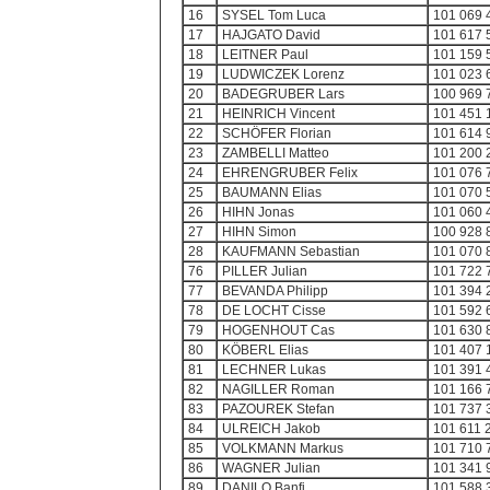
16
SYSEL Tom Luca
101 069 
17
HAJGATO David
101 617 
18
LEITNER Paul
101 159 
19
LUDWICZEK Lorenz
101 023 
20
BADEGRUBER Lars
100 969 
21
HEINRICH Vincent
101 451 
22
SCHÖFER Florian
101 614 
23
ZAMBELLI Matteo
101 200 
24
EHRENGRUBER Felix
101 076 
25
BAUMANN Elias
101 070 
26
HIHN Jonas
101 060 
27
HIHN Simon
100 928 
28
KAUFMANN Sebastian
101 070 
76
PILLER Julian
101 722 
77
BEVANDA Philipp
101 394 
78
DE LOCHT Cisse
101 592 
79
HOGENHOUT Cas
101 630 
80
KÖBERL Elias
101 407 
81
LECHNER Lukas
101 391 
82
NAGILLER Roman
101 166 
83
PAZOUREK Stefan
101 737 
84
ULREICH Jakob
101 611 
85
VOLKMANN Markus
101 710 
86
WAGNER Julian
101 341 
89
DANILO Banfi
101 588 