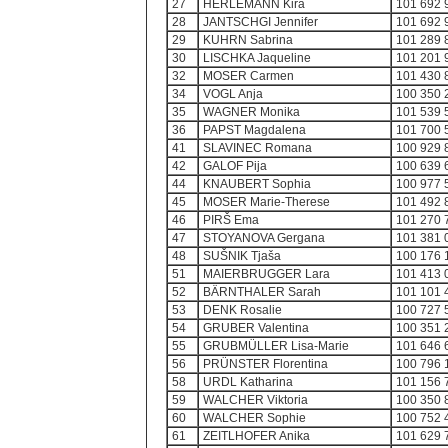
27
HERLEMANN Kira
101 692 
28
JANTSCHGI Jennifer
101 692 
29
KUHRN Sabrina
101 289 
30
LISCHKA Jaqueline
101 201 
32
MOSER Carmen
101 430 
34
VOGL Anja
100 350 
35
WAGNER Monika
101 539 
36
PAPST Magdalena
101 700 
41
SLAVINEC Romana
100 929 
42
GALOF Pija
100 639 
44
KNAUBERT Sophia
100 977 
45
MOSER Marie-Therese
101 492 
46
PIRŠ Ema
101 270 
47
STOYANOVA Gergana
101 381 
48
SUŠNIK Tjaša
100 176 
51
MAIERBRUGGER Lara
101 413 
52
BÄRNTHALER Sarah
101 101 
53
DENK Rosalie
100 727 
54
GRUBER Valentina
100 351 
55
GRUBMÜLLER Lisa-Marie
101 646 
56
PRÜNSTER Florentina
100 796 
58
URDL Katharina
101 156 
59
WALCHER Viktoria
100 350 
60
WALCHER Sophie
100 752 
61
ZEITLHOFER Anika
101 629 