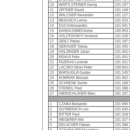
10
WARTLSTEINER Georg
101 197 
11
ORTNER David
101 149 
12
WALCHER Alexander
101 127 
13
BEGUSCH Lenny
101 423 
14
DUCA Alessandro
101 541 
15
KANDA DIWIDI Alvise
100 953 
16
VOLOTOVSKYI Yevhenii
101 528 
17
ZIDEJ Tobias
101 187 
18
GERAUER Tobias
101 435 
19
HOLZINGER Julian
101 402 
20
KRAUS Felix
101 001 
21
FAZEKAS Levente
101 321 
22
LACZKO Oliver Peter
100 942 
23
BARSUGLIA Gustav
101 145 
24
KOMINAK Michael
101 062 
25
SCHRENK Semih
101 189 
26
STEINDL Fred
101 368 
27
HIERSCHLÄGER Marc
101 107 
1
CZAIKA Benjamin
101 694 
2
GUTMENSCH Leo
101 630 
3
RITTER Paul
101 318 
4
WEGERER Nils
101 327 
5
DELACHER Fabian
101 588 