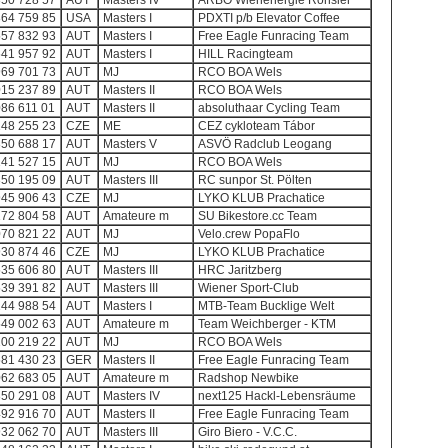
350 728 57
AUT
Masters IV
ARBÖ Wienenergie Röhsler
864 759 85
USA
Masters I
PDXTI p/b Elevator Coffee
557 832 93
AUT
Masters I
Free Eagle Funracing Team
641 957 92
AUT
Masters I
HILL Racingteam
969 701 73
AUT
MJ
RCO BOA Wels
015 237 89
AUT
Masters II
RCO BOA Wels
86 611 01
AUT
Masters II
absoluthaar Cycling Team
148 255 23
CZE
ME
CEZ cykloteam Tábor
350 688 17
AUT
Masters V
ASVÖ Radclub Leogang
141 527 15
AUT
MJ
RCO BOA Wels
350 195 09
AUT
Masters III
RC sunpor St. Pölten
945 906 43
CZE
MJ
LYKO KLUB Prachatice
172 804 58
AUT
Amateure m
SU Bikestore.cc Team
070 821 22
AUT
MJ
Velo.crew PopaFlo
930 874 46
CZE
MJ
LYKO KLUB Prachatice
535 606 80
AUT
Masters III
HRC Jaritzberg
539 391 82
AUT
Masters III
Wiener Sport-Club
144 988 54
AUT
Masters I
MTB-Team Bucklige Welt
549 002 63
AUT
Amateure m
Team Weichberger - KTM
200 219 22
AUT
MJ
RCO BOA Wels
581 430 23
GER
Masters II
Free Eagle Funracing Team
062 683 05
AUT
Amateure m
Radshop Newbike
350 291 08
AUT
Masters IV
next125 Hackl-Lebensräume
492 916 70
AUT
Masters II
Free Eagle Funracing Team
932 062 70
AUT
Masters III
Giro Biero - V.C.C.