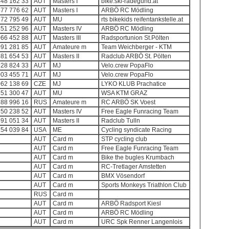
448 162 33
AUT
Masters I
bike.ski-radegund.at
477 776 62
AUT
Masters I
ARBÖ RC Mödling
172 795 49
AUT
MU
rts bikekids reifentankstelle.at
351 252 96
AUT
Masters IV
ARBÖ RC Mödling
066 452 88
AUT
Masters III
Radsportunion St.Pölten
091 281 85
AUT
Amateure m
Team Weichberger - KTM
581 654 53
AUT
Masters II
Radclub ARBÖ St. Pölten
928 824 33
AUT
MJ
Velo.crew PopaFlo
003 455 71
AUT
MJ
Velo.crew PopaFlo
062 138 69
CZE
MJ
LYKO KLUB Prachatice
351 300 47
AUT
MU
WSA KTM GRAZ
688 996 16
RUS
Amateure m
RC ARBÖ SK Voest
350 238 52
AUT
Masters IV
Free Eagle Funracing Team
691 051 34
AUT
Masters II
Radclub Tulln
154 039 84
USA
ME
Cycling syndicate Racing
AUT
Card m
STP cycling club
AUT
Card m
Free Eagle Funracing Team
AUT
Card m
Bike the bugles Krumbach
AUT
Card m
RC-Tretlager Amstetten
AUT
Card m
BMX Vösendorf
AUT
Card m
Sports Monkeys Triathlon Club
RUS
Card m
AUT
Card m
ARBÖ Radsport Kiesl
AUT
Card m
ARBÖ RC Mödling
AUT
Card m
URC Spk Renner Langenlois