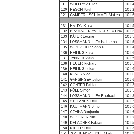
119
WOLFRAM Elias
101 
120
RESCH Paul
101 
121
GAMPERL-SCHIMMEL Matteo
101 
131
HAYDN Klara
101 
132
BRAMAUER-AVERINTSEV Lisa
101 
133
KÄFER Leonie
101 
134
LOSSMANN-ILIEV Katharina
101 
135
WENSCHITZ Sophie
101 
136
HEILING Elisa
101 
137
JANKER Mateo
101 
138
HEUER Richard
101 
139
HEILING Lukas
101 
140
KLAUS Nico
101 
141
GANSINGER Julian
101 
142
CONTER Fabian
101 
143
PÖLL Simon
101 
144
LOSSMANN-ILIEV Raphael
101 
145
STEPANEK Paul
101 
146
KAUFMANN Simon
101 
147
CZAIKA Benjamin
101 
148
WEGERER Nils
101 
149
DELACHER Fabian
101 
150
RITTER Paul
101 
151
ZÖCHLING-GEISLER Felix
101 