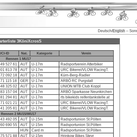
Deutsch/
English
-- Son
arterliste 3KöniXcrosS
UCI-ID
Nat.
Kategorie
Verein
Rennen 1 MU17
149 527 61
AUT
U-17m
Radsportverein Atterbiker
001 813 78
AUT
U-17m
URC Bikerei/VLOW RacingT.
272 092 18
AUT
U-17m
Kürn-Berg-Radler
71 115 18
GER
U-17m
ARBÖ RC Purgstall
448 325 02
AUT
U-17m
UNION MTB Club Koppl
583 157 04
AUT
U-17m
ARBÖ Sparkasse Neunkirchen
581 294 81
AUT
U-17m
rts bikekids reifentankstelle.at
171 021 21
AUT
U-17m
URC Bikerei/VLOW RacingT.
141 205 81
AUT
U-17m
URC Bikerei/VLOW RacingT.
Rennen 2 MU15/WU17
643 492 05
AUT
U-15m
Radsportunion St.Pölten
360 690 55
AUT
U-15m
Radsportunion St.Pölten
HUN
Card m
Radsportunion St.Pölten
475 571 88
AUT
U-15m
Hrinkow Bikes Steyr