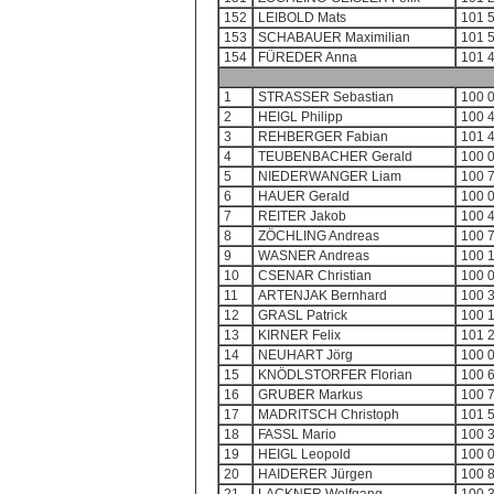
152
LEIBOLD Mats
101 
153
SCHABAUER Maximilian
101 
154
FÜREDER Anna
101 
1
STRASSER Sebastian
100 
2
HEIGL Philipp
100 
3
REHBERGER Fabian
101 
4
TEUBENBACHER Gerald
100 
5
NIEDERWANGER Liam
100 
6
HAUER Gerald
100 
7
REITER Jakob
100 
8
ZÖCHLING Andreas
100 
9
WASNER Andreas
100 
10
CSENAR Christian
100 
11
ARTENJAK Bernhard
100 
12
GRASL Patrick
100 
13
KIRNER Felix
101 
14
NEUHART Jörg
100 
15
KNÖDLSTORFER Florian
100 
16
GRUBER Markus
100 
17
MADRITSCH Christoph
101 
18
FASSL Mario
100 
19
HEIGL Leopold
100 
20
HAIDERER Jürgen
100 