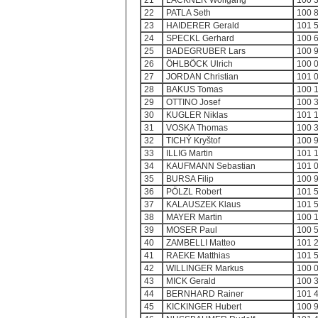
21
LACKNER Wolfgang
100 
22
PATLA Seth
100 
23
HAIDERER Gerald
101 
24
SPECKL Gerhard
100 
25
BADEGRUBER Lars
100 
26
ÖHLBÖCK Ulrich
100 
27
JORDAN Christian
101 0
28
BAKUS Tomas
100 
29
OTTINO Josef
100 
30
KUGLER Niklas
101 
31
VOSKA Thomas
100 
32
TICHÝ Kryštof
100 
33
ILLIG Martin
101 
34
KAUFMANN Sebastian
101 
35
BURSA Filip
100 
36
PÖLZL Robert
101 
37
KALAUSZEK Klaus
101 
38
MAYER Martin
100 
39
MOSER Paul
100 
40
ZAMBELLI Matteo
101 
41
RAEKE Matthias
101 
42
WILLINGER Markus
100 
43
MICK Gerald
100 
44
BERNHARD Rainer
101 
45
KICKINGER Hubert
100 