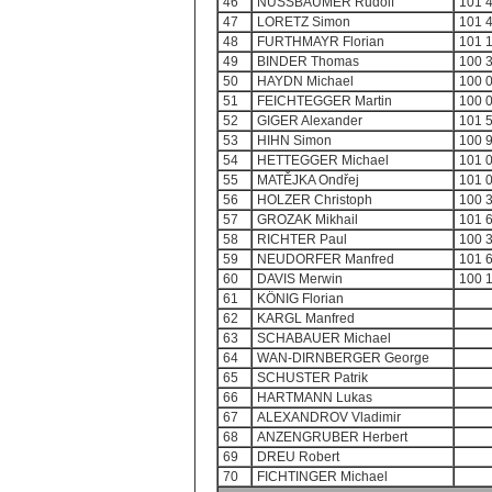
46
NUSSBAUMER Rudolf
101 
47
LORETZ Simon
101 
48
FURTHMAYR Florian
101 
49
BINDER Thomas
100 
50
HAYDN Michael
100 
51
FEICHTEGGER Martin
100 
52
GIGER Alexander
101 
53
HIHN Simon
100 
54
HETTEGGER Michael
101 
55
MATĚJKA Ondřej
101 
56
HOLZER Christoph
100 
57
GROZAK Mikhail
101 
58
RICHTER Paul
100 
59
NEUDORFER Manfred
101 
60
DAVIS Merwin
100 
61
KÖNIG Florian
62
KARGL Manfred
63
SCHABAUER Michael
64
WAN-DIRNBERGER George
65
SCHUSTER Patrik
66
HARTMANN Lukas
67
ALEXANDROV Vladimir
68
ANZENGRUBER Herbert
69
DREU Robert
70
FICHTINGER Michael