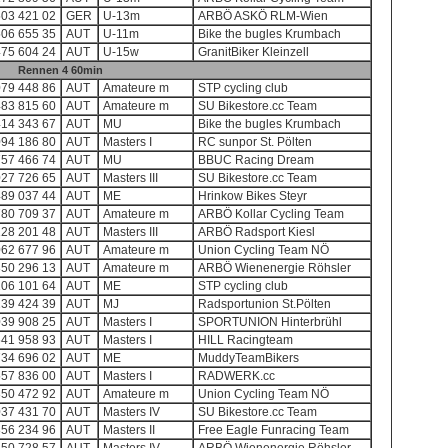
503 421 02
GER
U-13m
ARBÖ ASKÖ RLM-Wien
506 655 35
AUT
U-11m
Bike the bugles Krumbach
475 604 24
AUT
U-15w
GranitBiker Kleinzell
Rennen 4 60min
079 448 86
AUT
Amateure m
STP cycling club
483 815 60
AUT
Amateure m
SU Bikestore.cc Team
414 343 67
AUT
MU
Bike the bugles Krumbach
094 186 80
AUT
Masters I
RC sunpor St. Pölten
757 466 74
AUT
MU
BBUC Racing Dream
027 726 65
AUT
Masters III
SU Bikestore.cc Team
489 037 44
AUT
ME
Hrinkow Bikes Steyr
780 709 37
AUT
Amateure m
ARBÖ Kollar Cycling Team
128 201 48
AUT
Masters III
ARBÖ Radsport Kiesl
062 677 96
AUT
Amateure m
Union Cycling Team NÖ
350 296 13
AUT
Amateure m
ARBÖ Wienenergie Röhsler
106 101 64
AUT
ME
STP cycling club
239 424 39
AUT
MJ
Radsportunion St.Pölten
039 908 25
AUT
Masters I
SPORTUNION Hinterbrühl
641 958 93
AUT
Masters I
HILL Racingteam
734 696 02
AUT
ME
MuddyTeamBikers
557 836 00
AUT
Masters I
RADWERK.cc
350 472 92
AUT
Amateure m
Union Cycling Team NÖ
037 431 70
AUT
Masters IV
SU Bikestore.cc Team
856 234 96
AUT
Masters II
Free Eagle Funracing Team