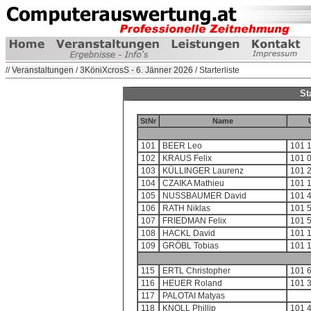
//
Veranstaltungen
/
3KöniXcrosS - 6. Jänner 2026
/ Starterliste
St
StNr
Name
101
BEER Leo
101 
102
KRAUS Felix
101 
103
KÜLLINGER Laurenz
101 
104
CZAIKA Mathieu
101 1
105
NUSSBAUMER David
101 
106
RATH Niklas
101 
107
FRIEDMAN Felix
101 
108
HACKL David
101 
109
GRÖBL Tobias
101 
115
ERTL Christopher
101 
116
HEUER Roland
101 
117
PALOTAI Matyas
118
KNOLL Phillip
101 