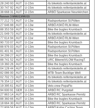
428 240 93
AUT
U-15m
rts bikekids reifentankstelle.at
230 747 92
AUT
U-15m
rts bikekids reifentankstelle.at
638 668 31
AUT
U-15m
ARBÖ Sparkasse Neunkirchen
Rennen 3 MWU13/WU15
577 212 73
AUT
U-13w
Radsportunion St.Pölten
327 646 88
AUT
U-13w
ARBÖ ASKÖ RLM-Wien
588 353 59
AUT
U-13w
Bike the bugles Krumbach
521 049 73
AUT
U-13w
rts bikekids reifentankstelle.at
477 614 94
AUT
U-11w
ARBÖ ASKÖ RLM-Wien
690 733 07
AUT
U-11w
Bike the bugles Krumbach
588 976 03
AUT
U-13m
Radsportunion St.Pölten
581 401 91
AUT
U-13m
Radsportunion St.Pölten
634 299 27
AUT
U-13m
Bike the bugles Krumbach
688 741 52
AUT
U-13m
URC Bikerei/VLOW RacingT.
619 360 26
AUT
U-13m
Bike the bugles Krumbach
304 128 44
AUT
U-13m
rts bikekids reifentankstelle.at
582 086 00
AUT
U-13m
MTB-Team Bucklige Welt
302 702 73
AUT
U-13m
rts bikekids reifentankstelle.at
276 354 12
AUT
U-13m
rts bikekids reifentankstelle.at
619 395 61
AUT
U-13m
Velo.crew PopaFlo
694 600 91
GER
U-13m
ARBÖ RC Purgstall
327 863 14
AUT
U-13m
ARBÖ RC Sparkasse Pernitz
588 360 66
AUT
U-13m
Bike the bugles Krumbach
318 664 30
AUT
U-13m
ARBÖ RC Sparkasse Pernitz
272 809 56
AUT
U-13m
ARBÖ Kollar Cycling Team