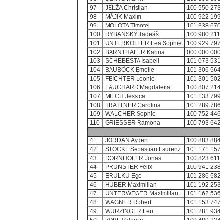
97
JELŽA Christian
100 550 273
98
MÁJIK Maxim
100 922 199
99
MOLOTA Timotej
101 338 670
100
RYBANSKÝ Tadeáš
100 980 211
101
UNTERKÖFLER Lea Sophie
100 929 797
102
BÄRNTHALER Karina
000 000 000
103
SCHEBESTA Isabell
101 073 531
104
BAUBÖCK Emelie
101 306 564
105
FEICHTER Leonie
101 301 502
106
LAUCHARD Magdalena
100 807 214
107
MILCH Jessica
101 133 799
108
TRATTNER Carolina
101 289 786
109
WALCHER Sophie
100 752 446
110
GRIESSER Ramona
100 793 642
41
JORDAN Ayden
100 883 884
42
STÖCKL Sebastian Laurenz
101 171 157
43
DORNHOFER Jonas
100 823 611
44
PRÜNSTER Felix
100 941 238
45
ERULKU Ege
101 286 582
46
HUBER Maximilian
101 192 253
47
UNTERWEGER Maximilian
101 162 536
48
WAGNER Robert
101 153 747
49
WURZINGER Leo
101 281 934