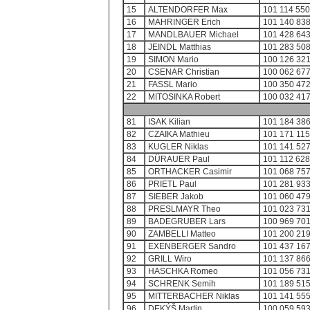
15
ALTENDORFER Max
101 114 550
16
MAHRINGER Erich
101 140 838
17
MANDLBAUER Michael
101 428 643
18
JEINDL Matthias
101 283 508
19
SIMON Mario
100 126 321
20
CSENAR Christian
100 062 677
21
FASSL Mario
100 350 472
22
MITOSINKA Robert
100 032 417
81
ISAK Kilian
101 184 386
82
CZAIKA Mathieu
101 171 115
83
KUGLER Niklas
101 141 527
84
DÜRAUER Paul
101 112 628
85
ORTHACKER Casimir
101 068 757
86
PRIETL Paul
101 281 933
87
SIEBER Jakob
101 060 479
88
PRESLMAYR Theo
101 023 731
89
BADEGRUBER Lars
100 969 701
90
ZAMBELLI Matteo
101 200 219
91
EXENBERGER Sandro
101 437 167
92
GRILL Wiro
101 137 866
93
HASCHKA Romeo
101 056 731
94
SCHRENK Semih
101 189 515
95
MITTERBACHER Niklas
101 141 555
96
DEKÝŠ Martin
100 059 593