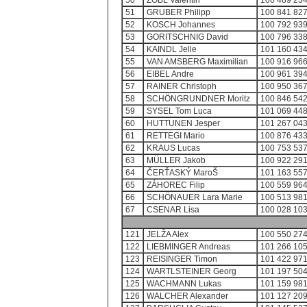
50
ZOBL Valentin
100 489 234
51
GRUBER Philipp
100 841 827
52
KOSCH Johannes
100 792 939
53
GORITSCHNIG David
100 796 338
54
KAINDL Jelle
101 160 434
55
VAN AMSBERG Maximilian
100 916 966
56
EIBEL Andre
100 961 394
57
RAINER Christoph
100 950 367
58
SCHÖNGRUNDNER Moritz
100 846 542
59
SYSEL Tom Luca
101 069 448
60
HUTTUNEN Jesper
101 267 043
61
RETTEGI Mario
100 876 433
62
KRAUS Lucas
100 753 537
63
MÜLLER Jakob
100 922 291
64
ČERŤASKÝ MaroŠ
101 163 557
65
ZÁHOREC Filip
100 559 964
66
SCHÖNAUER Lara Marie
100 513 981
67
CSENAR Lisa
100 028 103
121
JELŽA Alex
100 550 274
122
LIEBMINGER Andreas
101 266 105
123
REISINGER Timon
101 422 971
124
WARTLSTEINER Georg
101 197 504
125
WACHMANN Lukas
101 159 981
126
WALCHER Alexander
101 127 209