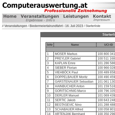
//
Veranstaltungen
/
Biedermeiertalrundfahrt - 16. Juli 2023
/ Starterliste
Starterl
StNr
Name
UCI-ID
1
MOSER Markus
100 800 341
2
PREYLER Gabriel
100 511 168
3
KAPLAN Emre
101 286 586
4
SIEBER Florian
100 966 028
5
VIEHBÖCK Paul
100 489 658
6
DOPPELBAUER Moritz
100 490 459
7
GARSTENAUER Sebastian
101 061 130
8
HAINBUCHER Anton
101 159 516
9
GORITSCHNIG Marco
100 796 335
10
DERLER Manuel
101 069 439
11
SERTIC Jakob
100 643 248
12
BEGTASEVIC Nino
101 288 488
13
SCHABAUER Alfred
100 058 801
14
ARTENJAK Bernhard
100 350 296