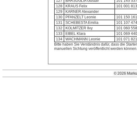
127
BARSUGLIA Gustav
101 145 537
128
KRAUS Felix
101 001 813
129
KARNER Alexander
130
PFANZELT Leonie
101 150 161
131
SCHEBESTA Emilia
101 107 474
132
KOLMITZER Ilvy
101 060 558
133
EIBEL Klara
101 069 440
134
WACHMANN Leonie
101 071 821
Bitte haben Sie Verständnis dafür, dass die Starter
manuellen Sichtung veröffentlicht werden können
© 2026 Marku