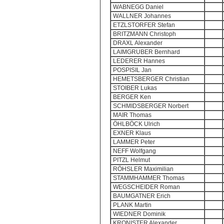
WABNEGG Daniel
WALLNER Johannes
ETZLSTORFER Stefan
BRITZMANN Christoph
DRAXL Alexander
LAIMGRUBER Bernhard
LEDERER Hannes
POSPISIL Jan
HEMETSBERGER Christian
STOIBER Lukas
BERGER Ken
SCHMIDSBERGER Norbert
MAIR Thomas
ÖHLBÖCK Ulrich
EXNER Klaus
LAMMER Peter
NEFF Wolfgang
PITZL Helmut
RÖHSLER Maximilian
STAMMHAMMER Thomas
WEGSCHEIDER Roman
BAUMGATNER Erich
PLANK Martin
WIEDNER Dominik
KRONISTER Alexander