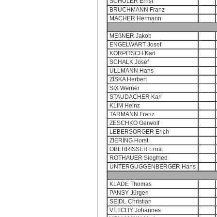
SCHULER Ernst
BRUCHMANN Franz
MACHER Hermann
MEßNER Jakob
ENGELWART Josef
KORPITSCH Karl
SCHALK Josef
ULLMANN Hans
ZISKA Herbert
SIX Werner
STAUDACHER Karl
KLIM Heinz
TARMANN Franz
ZESCHKO Gerwolf
LEBERSORGER Erich
ZIERING Horst
OBERRISSER Ernst
ROTHAUER Siegfried
UNTERGUGGENBERGER Hans
KLADE Thomas
PANSY Jürgen
SEIDL Christian
VETCHY Johannes