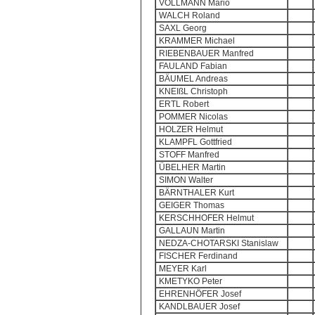
VOLLMANN Mario
WALCH Roland
SAXL Georg
KRAMMER Michael
RIEBENBAUER Manfred
FAULAND Fabian
BÄUMEL Andreas
KNEIßL Christoph
ERTL Robert
POMMER Nicolas
HOLZER Helmut
KLAMPFL Gottfried
STOFF Manfred
ÜBELHER Martin
SIMON Walter
BÄRNTHALER Kurt
GEIGER Thomas
KERSCHHOFER Helmut
GALLAUN Martin
NEDZA-CHOTARSKI Stanislaw
FISCHER Ferdinand
MEYER Karl
KMETYKO Peter
EHRENHÖFER Josef
KANDLBAUER Josef