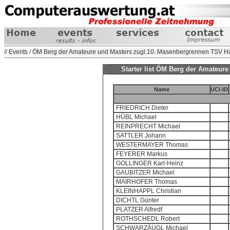
//
Events
/
ÖM Berg der Amateure und Masters zugl.10. Masenbergrennen TSV Ha
Starter list ÖM Berg der Amateur
Name
UCI-ID
FRIEDRICH Dieter
HÜBL Michael
REINPRECHT Michael
SATTLER Johann
WESTERMAYER Thomas
FEYERER Markus
GOLLINGER Karl-Heinz
GAUBITZER Michael
MAIRHOFER Thomas
KLEINHAPPL Christian
DICHTL Günter
PLATZER Alfredf
ROTHSCHEDL Robert
SCHWARZÄUGL Michael