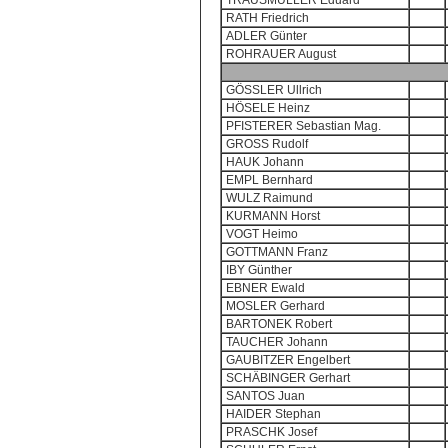
TRAUSMÜLLER Eduard
RATH Friedrich
ADLER Günter
ROHRAUER August
GÖSSLER Ullrich
HÖSELE Heinz
PFISTERER Sebastian Mag.
GROSS Rudolf
HAUK Johann
EMPL Bernhard
WULZ Raimund
KURMANN Horst
VOGT Heimo
GOTTMANN Franz
IBY Günther
EBNER Ewald
MOSLER Gerhard
BARTONEK Robert
TAUCHER Johann
GAUBITZER Engelbert
SCHÄBINGER Gerhart
SANTOS Juan
HAIDER Stephan
PRASCHK Josef