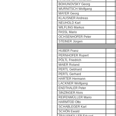
BOHUNOVSKY Georg
WURNITSCH Wolfgang
MAYER Georg
KLAUSNER Andreas
NEUHOLD Karl
WILFLING Markus
FASSL Mario
OCHSENHOFER Peter
STEINER Jürgen
HUBER Franz
PERNHOFER Rupert
PÖLTL Friedrich
MAIER Roland
PERTL Gebhard
PERTL Gerhard
HARTER Hermann
LACKNER Wolfgang
ENDTHALER Peter
SINZINGER Alois
REIFENMÜLLER Mario
HARMTOD Otto
SCHABLEGER Karl
SCHÖN Ewald