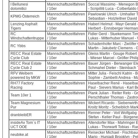
I Bellunesi
Mannschaftszeitfahren
Soccal Massimo - Menegon Barb
dolomitici
/ 10er
- Scripilliti Luca - Colbertaldo
Mannschaftszeitfahren
Pawlowski Ulrich - Umhaller T
KPMG Österreich
/ 10er
Sebastian - Holzleitner David 
Lenzing Asphalt
Mannschaftszeitfahren
Haberl Helmut - Mayr Gerald -
Tigers
/ 10er
Herbert - Ennsberger Herman
RC
Mannschaftszeitfahren
Fidler Gerd - Stuekemann Tim
Windschattentruppe
/ 10er
Lukas - Mitterhuber Manuel -
Mannschaftszeitfahren
Schadenhofer Marc - Zwölfer C
RC Ybbs
/ 10er
Martin - Jakubetz Clemens - Gl
RECC Real Estate
Mannschaftszeitfahren
Gleiss Martin - Gouge Robert 
Cycle Club
/ 10er
- Wieser Marcel - Gröfler Phil
RECC Real Estate
Mannschaftszeitfahren
Bauer Jürgen - Berwanger Ele
Cycle Club 2
/ 10er
Schmahel Dieter - Steinbach 
RFV Weibern
Mannschaftszeitfahren
Mitter Julia - Feischl Katrin 
powered by MKW
/ 10er
Sophie - Zambelli Andrea - M
RH77 Factory
Mannschaftszeitfahren
Haselbacher René - Haselbach
Racing
/ 10er
Paul - Sievers Marius - Karl 
Mannschaftszeitfahren
Plank Julian - Reiter Reto - 
Team 10er 1
/ 10er
Perschthaler Thomas - Zastro
Team Magnesium
Mannschaftszeitfahren
Wickert Ricardo - Siebenwirth
Pur
/ 10er
Kroitz Moritz - Scheiblich Mar
Mannschaftszeitfahren
Renner Peter - Voit Wolfgabg 
dranbleibER
/ 10er
Stefan - Keller Paul - Bürgene
insideAx Tom´s IT
Mannschaftszeitfahren
Altendorfer Max - Mahringer Er
UCT OOE
/ 10er
Lukas - Thorwartl Tobias - Ra
Mannschaftszeitfahren
Reisecker Michael - Fischbau
neubike.at
/ 10er
Mario - Hunjadi Brooklyn - P