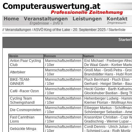
//
Veranstaltungen
/
ASVÖ King of the Lake - 20. September 2025
/ Starterliste
Starter
Verein
Rennen
Namen
Anton Paar Cycling
Mannschaftszeitfahren
Eisl Michael - Freiberger Afr
Club
/ 10er
De Waal Gavin - Korber Mar
Mannschaftszeitfahren
Groiß Max - Groiß Petra - Gro
Atterbiker
/ 10er
Brandstätter Hans - Hubl Roma
BIKE-TEAM-
Mannschaftszeitfahren
Fluch Bernhard - Fluch Elias -
GINNER
/ 10er
Gerhard - Heigel Stefan - Ba
Mannschaftszeitfahren
Heckl Günter - Barth Katharin
Café -Racer Ozon
/ 10er
Glockshuber Bastian - Berg 
Cycling Team
Mannschaftszeitfahren
Hehenberger Ludwig - Hammer
Schwingshandl
/ 10er
Kierner Florian - Wolfmayr A
Mannschaftszeitfahren
Eibegger Markus - Schöffmann 
Die Cosmoproleten
/ 10er
Schönberger Sebastian - Amet
Fast Carinthian
Mannschaftszeitfahren
Krassnitzer Christian - Copi W
Lions
/ 10er
Gradischnig - Werner Lupar -
Mannschaftszeitfahren
Cordt Dennis - Ulrich Julian 
Gebückte Minga
/ 10er
- Schmied Luca - Roth Moritz