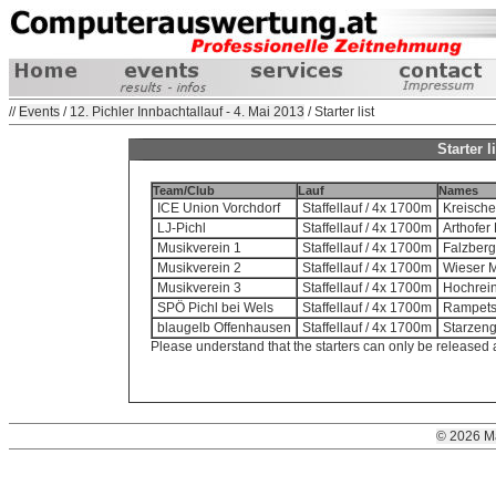
//
Events
/
12. Pichler Innbachtallauf - 4. Mai 2013
/ Starter list
Starter l
Team/Club
Lauf
Names
ICE Union Vorchdorf
Staffellauf / 4x 1700m
Kreische
LJ-Pichl
Staffellauf / 4x 1700m
Arthofer
Musikverein 1
Staffellauf / 4x 1700m
Falzberg
Musikverein 2
Staffellauf / 4x 1700m
Wieser M
Musikverein 3
Staffellauf / 4x 1700m
Hochrein
SPÖ Pichl bei Wels
Staffellauf / 4x 1700m
Rampetsr
blaugelb Offenhausen
Staffellauf / 4x 1700m
Starzeng
Please understand that the starters can only be released 
© 2026 M