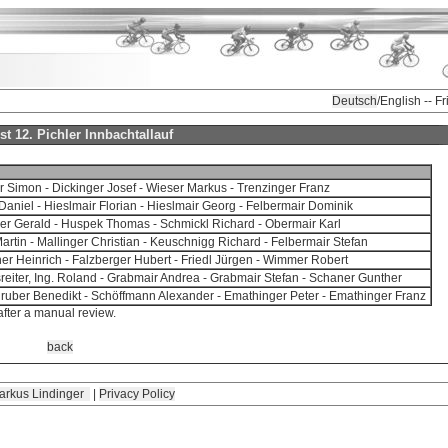
Deutsch
/English -- F
ist 12. Pichler Innbachtallauf
r Simon - Dickinger Josef - Wieser Markus - Trenzinger Franz
 Daniel - Hieslmair Florian - Hieslmair Georg - Felbermair Dominik
er Gerald - Huspek Thomas - Schmickl Richard - Obermair Karl
artin - Mallinger Christian - Keuschnigg Richard - Felbermair Stefan
er Heinrich - Falzberger Hubert - Friedl Jürgen - Wimmer Robert
eiter, Ing. Roland - Grabmair Andrea - Grabmair Stefan - Schaner Gunther
ruber Benedikt - Schöffmann Alexander - Emathinger Peter - Emathinger Franz
after a manual review.
back
arkus Lindinger
|
Privacy Policy