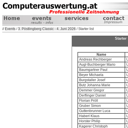
//
Events
/
3. Pöstlingberg Classic - 4. Juni 2026
/ Starter list
Starter
Name
Andreas Rechberger
U
Augl-Buchberger Mario
U
Baumgartner Paul
U
Beyer Michaela
U
Burgstaller Josef
U
Butz Johanna Marie
U
Demmer Gregor
U
Derflinger Daniel
U
Florian Pröll
U
Gruber Simon
U
Guttenbrunner Luca
U
Haberl Klaus
U
Horster Philip
U
Kagerer Christoph
U