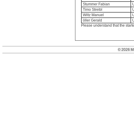
Stummer Fabian
U
Timo Streibl
U
Wiltz Manuel
U
öller Gerald
U
Please understand that the start
© 2026 M