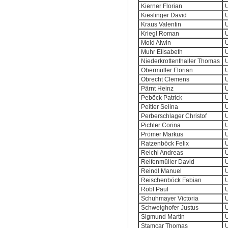
Kierner Florian
U
Kieslinger David
U
Kraus Valentin
U
Kriegl Roman
U
Mold Alwin
U
Muhr Elisabeth
U
Niederkrottenthaller Thomas
U
Obermüller Florian
U
Obrecht Clemens
U
Pärnt Heinz
U
Peböck Patrick
U
Peitler Selina
U
Perberschlager Christof
U
Pichler Corina
U
Prömer Markus
U
Ratzenböck Felix
U
Reichl Andreas
U
Reifenmüller David
U
Reindl Manuel
U
Reischenböck Fabian
U
Röbl Paul
U
Schuhmayer Victoria
U
Schweighofer Justus
U
Sigmund Martin
U
Stamcar Thomas
U