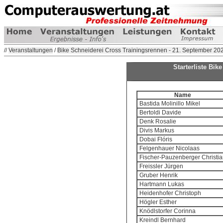
//
Veranstaltungen
/
Bike Schneiderei Cross Trainingsrennen - 21. September 20
Starterliste Bi
Name
Bastida Molinillo Mikel
Bertoldi Davide
Denk Rosalie
Divis Markus
Dobai Flóris
Felgenhauer Nicolaas
Fischer-Pauzenberger Christia
Freissler Jürgen
Gruber Henrik
Hartmann Lukas
Heidenhofer Christoph
Högler Esther
Knödlstorfer Corinna
Kreindl Bernhard