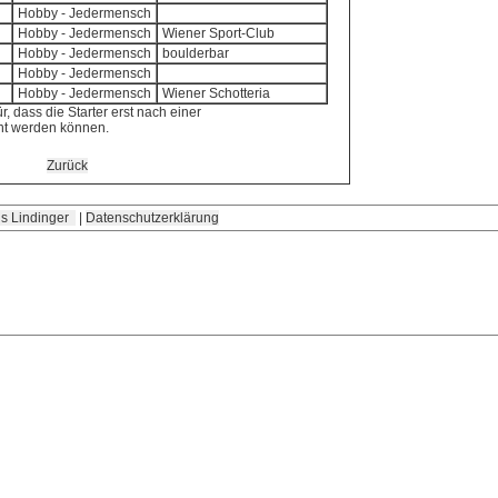
Hobby - Jedermensch
Hobby - Jedermensch
Wiener Sport-Club
Hobby - Jedermensch
boulderbar
Hobby - Jedermensch
Hobby - Jedermensch
Wiener Schotteria
r, dass die Starter erst nach einer
cht werden können.
Zurück
s Lindinger
|
Datenschutzerklärung