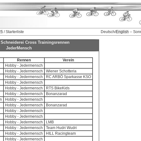
25
/ Starterliste
Deutsch/
English
-- Son
ke Schneiderei Cross Trainingsrennen
JederMensch
Rennen
Verein
Hobby - Jedermensch
Hobby - Jedermensch
Wiener Schotteria
Hobby - Jedermensch
RC ARBÖ Sparkasse KSO
Hobby - Jedermensch
Hobby - Jedermensch
RTS BikeKids
Hobby - Jedermensch
Bonanzarad
n
Hobby - Jedermensch
Hobby - Jedermensch
Bonanzarad
Hobby - Jedermensch
Hobby - Jedermensch
Hobby - Jedermensch
LMB
Hobby - Jedermensch
Team Hudri Wudri
Hobby - Jedermensch
HILL Racingteam
Hobby - Jedermensch