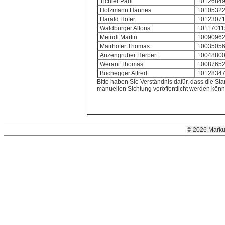
Tichler Paul
1012684
Holzmann Hannes
1010532
Harald Hofer
1012307
Waldburger Alfons
10117011
Meindl Martin
1009096
Mairhofer Thomas
1003505
Anzengruber Herbert
1004880
Werani Thomas
1008765
Buchegger Alfred
1012834
Bitte haben Sie Verständnis dafür, dass die Star
manuellen Sichtung veröffentlicht werden könn
© 2026 Marku