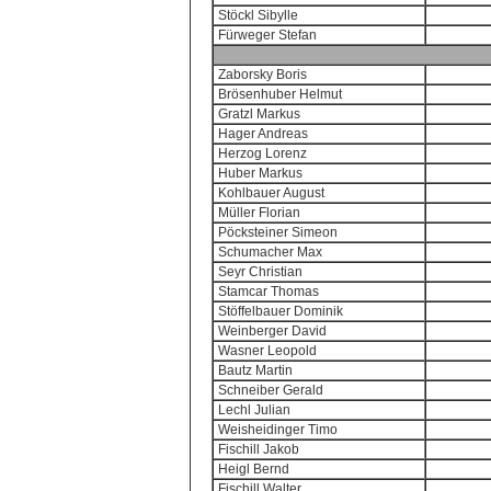
Stöckl Sibylle
Fürweger Stefan
Zaborsky Boris
Brösenhuber Helmut
Gratzl Markus
Hager Andreas
Herzog Lorenz
Huber Markus
Kohlbauer August
Müller Florian
Pöcksteiner Simeon
Schumacher Max
Seyr Christian
Stamcar Thomas
Stöffelbauer Dominik
Weinberger David
Wasner Leopold
Bautz Martin
Schneiber Gerald
Lechl Julian
Weisheidinger Timo
Fischill Jakob
Heigl Bernd
Fischill Walter