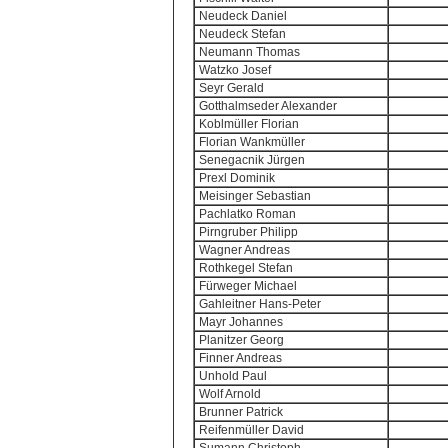
Neudeck Daniel
Neudeck Stefan
Neumann Thomas
Watzko Josef
Seyr Gerald
Gotthalmseder Alexander
Koblmüller Florian
Florian Wankmüller
Senegacnik Jürgen
Prexl Dominik
Meisinger Sebastian
Pachlatko Roman
Pirngruber Philipp
Wagner Andreas
Rothkegel Stefan
Fürweger Michael
Gahleitner Hans-Peter
Mayr Johannes
Planitzer Georg
Finner Andreas
Unhold Paul
Wolf Arnold
Brunner Patrick
Reifenmüller David