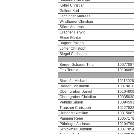
Sumann Christoph
Kofler Christian
Gollner Kurt
Lachinger Andreas
Windhager Christian
Stöckl Andreas
Grabner Herwig
Elmer Günter
Bogner Philipp
Löffler Christoph
Siegel Christoph
Berger-Schauer Tina
1007708
Feix Teresa
1010608
Birwipfel Michael
1011502
Rieder Constantin
1007901
Oberngruber Daniel
1010480
Oberngruber Christian
1003503
Petridis Simon
1009459
Trausner Christoph
1012752
Huber Maximilian
1001506
Pammer Rene
1005717
Pühringer Andreas
1010479
Schickmair Dominik
1007785