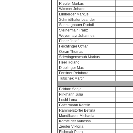
Riegler Markus
Wimmer Johann
Limberger Markus
Schmidthaler Leander
Sonntagbauer Rudolf
Steinermair Franz
Weyermayr Johannes
Ebner Josef
Feichtinger Otmar
Obran Thomas
Schwingenschuh Markus
Heel Roland
Dieplinger Max
Forstner Reinhard
Tutschek Martin
Eckhart Sonja
Pirkmann Julia
Lechl Lena
Gattermann Kerstin
Rammerstorfer Bettina
Mandlbauer Michaela
Kornfelder Vanessa
Ziegler Viktoria
Eichmair Petra