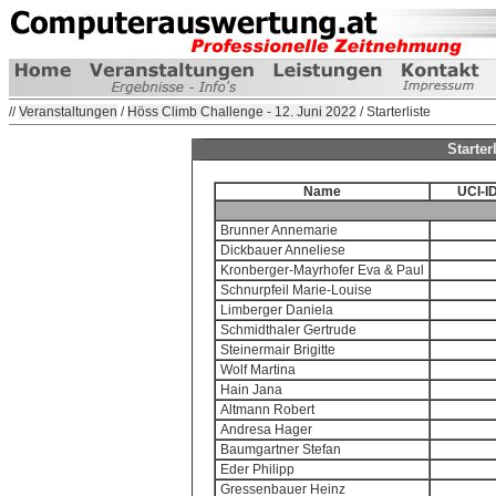
//
Veranstaltungen
/
Höss Climb Challenge - 12. Juni 2022
/ Starterliste
Starter
Name
UCI-I
Brunner Annemarie
Dickbauer Anneliese
Kronberger-Mayrhofer Eva & Paul
Schnurpfeil Marie-Louise
Limberger Daniela
Schmidthaler Gertrude
Steinermair Brigitte
Wolf Martina
Hain Jana
Altmann Robert
Andresa Hager
Baumgartner Stefan
Eder Philipp
Gressenbauer Heinz