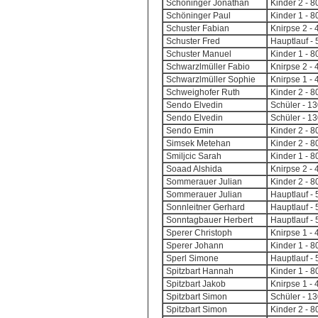
Schöninger Jonathan
Kinder 2 - 
Schöninger Paul
Kinder 1 - 
Schuster Fabian
Knirpse 2 -
Schuster Fred
Hauptlauf - 
Schuster Manuel
Kinder 1 - 
Schwarzlmüller Fabio
Knirpse 2 -
Schwarzlmüller Sophie
Knirpse 1 - 
Schweighofer Ruth
Kinder 2 - 
Sendo Elvedin
Schüler - 1
Sendo Elvedin
Schüler - 1
Sendo Emin
Kinder 2 - 
Simsek Metehan
Kinder 2 - 
Smiljcic Sarah
Kinder 1 - 
Soaad Alshida
Knirpse 2 -
Sommerauer Julian
Kinder 2 - 
Sommerauer Julian
Hauptlauf - 
Sonnleitner Gerhard
Hauptlauf - 
Sonntagbauer Herbert
Hauptlauf - 
Sperer Christoph
Knirpse 1 - 
Sperer Johann
Kinder 1 - 
Sperl Simone
Hauptlauf - 
Spitzbart Hannah
Kinder 1 - 
Spitzbart Jakob
Knirpse 1 - 
Spitzbart Simon
Schüler - 1
Spitzbart Simon
Kinder 2 - 