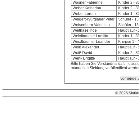
Wasner Fabienne
Kinder 2 - 
Weber Katharina
Kinder 2 - 
Weber Lorenz
Kinder 1 - 
Weigert-Würglauer Peter
Schüler - 1
Weisenborn Valentina
Schüler - 1
Weithase Inge
Hauptlauf - 
Weixlbaumer Laetitia
Kinder 1 - 
Weixlbaumer Leander
Knirpse 1 - 
Weiß Alexander
Hauptlauf - 
Weiß David
Kinder 2 - 
Wenk Brigitte
Hauptlauf - 
Bitte haben Sie Verständnis dafür, dass d
manuellen Sichtung veröffentlicht werd
vorherige S
© 2026 Marku