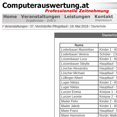
//
Veranstaltungen
/
37. Vorchdorfer Pfingstlauf - 19. Mai 2018
/ Starterliste
Starterli
Name
Loderbauer Maximilian
Kinder 1 - 
Loderbauer Verena
Schüler - 1
Loizenbauer Luca
Kinder 1 - 
Loizenbauer Sibylle
Hauptlauf - 
Löscher Alexandra
Hauptlauf - 
Löscher Michael
Hauptlauf - 
Lüftinger Albert
Hauptlauf - 
Luger Niklas
Kinder 2 - 
Luger Niklas
Hauptlauf - 
Lunzer Emma
Knirpse 1 - 
Lunzer Leonie
Knirpse 2 -
Mader Felix
Kinder 2 - 
Mader Jakob
Kinder 1 - 
Maier Franz
Hauptlauf - 
Maier Hannelore
Nordic Walk