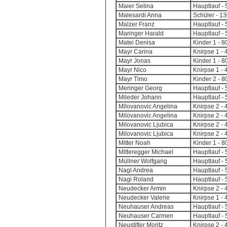
Maier Selina
Hauptlauf - 
Malesardi Anna
Schüler - 1
Malzer Franz
Hauptlauf - 
Maringer Harald
Hauptlauf - 
Matei Denisa
Kinder 1 - 
Mayr Carina
Knirpse 1 - 
Mayr Jonas
Kinder 1 - 
Mayr Nico
Knirpse 1 - 
Mayr Timo
Kinder 2 - 
Meringer Georg
Hauptlauf - 
Mileder Johann
Hauptlauf - 
Milovanovic Angelina
Knirpse 2 -
Milovanovic Angelina
Knirpse 2 -
Milovanovic Ljubica
Knirpse 2 -
Milovanovic Ljubica
Knirpse 2 -
Mitter Noah
Kinder 1 - 
Mitteregger Michael
Hauptlauf - 
Müllner Wolfgang
Hauptlauf - 
Nagl Andrea
Hauptlauf - 
Nagl Roland
Hauptlauf - 
Neudecker Armin
Knirpse 2 -
Neudecker Valerie
Knirpse 1 - 
Neuhauser Andreas
Hauptlauf - 
Neuhauser Carmen
Hauptlauf - 
Neustifter Moritz
Knirpse 2 -