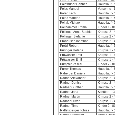
Pointhuber Hannes
Hauptlauf - 
Poiss Manuel
Versehrte -
Polec Lech
Hauptlauf - 
Polec Marlene
Hauptlauf - 
Pollak Michael
Hauptlauf - 
Pollhammer Emma
Kinder 1 - 
Pöllinger Anna-Sophie
Knirpse 2 -
Pöllinger Stefanie
Knirpse 2 -
Prähauser Jonathan
Knirpse 2 -
Pretzl Robert
Hauptlauf - 
Priringer Helena
Knirpse 1 - 
Prüwasser Emil
Knirpse 1 - 
Prüwasser Emil
Knirpse 1 - 
Pumpfer Pascal
Kinder 2 - 
Purrer Thomas
Hauptlauf - 
Raberger Daniela
Hauptlauf - 
Radner Alexander
Knirpse 2 -
Radner Denise
Knirpse 2 -
Radner Günther
Hauptlauf - 
Radner Jana
Schüler - 1
Radner Martin
Knirpse 2 -
Radner Oliver
Knirpse 1 - 
Radner Timo
Kinder 2 - 
Raffelsberger Tobias
Hauptlauf - 