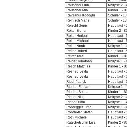
Rauner Siegfried
Nordic Walk
Rauscher Finn
Knirpse 2 -
Rauscher Mia
Kinder 1 - 
Ravzanur Kocoglu
Schüler - 1
Reinisch Marie
Schüler - 1
Reischl Sepp
Hauptlauf - 
Reiter Elena
Kinder 2 - 
Reiter Herbert
Hauptlauf - 
Reiter Michael
Hauptlauf - 
Reiter Noah
Knirpse 1 - 
Reiter Robert
Hauptlauf - 
Reiter Tara
Kinder 1 - 
Reitter Jonathan
Knirpse 1 - 
Resch Matthias
Kinder 1 - 
Reshed Leyla
Hauptlauf - 
Reshed Leyla
Hauptlauf - 
Riedl Patrick
Hauptlauf - 
Riedler Fabian
Knirpse 1 - 
Riedler Selina
Kinder 1 - 
Rieser Nico
Knirpse 2 -
Rieser Timo
Knirpse 1 - 
Rohregger Timo
Knirpse 1 - 
Rohrhofer Stefan
Hauptlauf - 
Roth Michele
Hauptlauf - 
Rutschetschin Lisa
Kinder 2 - 