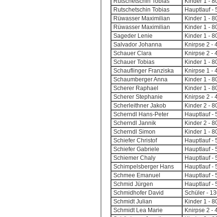
Rutschetschin Tobias
Kinder 1 - 
Rutschetschin Tobias
Hauptlauf - 
Rüwasser Maximilian
Kinder 1 - 
Rüwasser Maximilian
Kinder 1 - 
Sageder Lenie
Kinder 1 - 
Salvador Johanna
Knirpse 2 -
Schauer Clara
Knirpse 2 -
Schauer Tobias
Kinder 1 - 
Schauflinger Franziska
Knirpse 1 - 
Schaumberger Anna
Kinder 1 - 
Scherer Raphael
Kinder 1 - 
Scherer Stephanie
Knirpse 2 -
Scherleithner Jakob
Kinder 2 - 
Scherndl Hans-Peter
Hauptlauf - 
Scherndl Jannik
Kinder 2 - 
Scherndl Simon
Kinder 1 - 
Schiefer Christof
Hauptlauf - 
Schiefer Gabriele
Hauptlauf - 
Schiemer Chaly
Hauptlauf - 
Schimpelsberger Hans
Hauptlauf - 
Schmee Emanuel
Hauptlauf - 
Schmid Jürgen
Hauptlauf - 
Schmidhofer David
Schüler - 1
Schmidt Julian
Kinder 1 - 
Schmidt Lea Marie
Knirpse 2 -