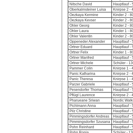
Nitsche David
Hauptlauf - 
Oberkalmsteiner Luisa
Knirpse 2 -
Oezkaya Kermine
Kinder 2 - 
Oezkaya Kevser
Kinder 2 - 
Ohler Georg
Kinder 2 - 
Ohler Laura
Kinder 1 - 
Ohler Valentin
Kinder 2 - 
Oppeneder Alexander
Hauptlauf - 
Ortner Eduard
Hauptlauf - 
Ortner Felix
Kinder 1 - 
Ortner Manfred
Hauptlauf - 
Ortner Michele
Schüler - 1
Pammer Colin
Knirpse 1 - 
Panic Katharina
Knirpse 2 -
Panic Theresa
Knirpse 1 - 
Parzer Gabriele
Hauptlauf - 
Pesendorfer Thomas
Hauptlauf - 
Pflügl Laurence
Knirpse 2 -
Pharueane Sriwan
Nordic Walk
Pichlmann Anna
Hauptlauf - 
Pilz Christine
Hauptlauf - 
Pimmingsdorfer Andreas
Hauptlauf - 
Pimmingsdorfer Szusana
Hauptlauf - 
Pohn Reinhard
Hauptlauf - 
Pohn Ronja
Schüler - 1