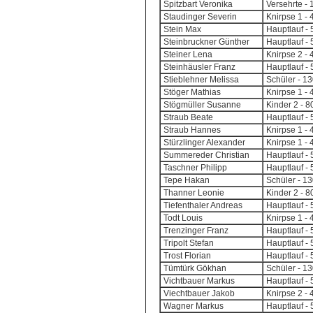
Spitzbart Veronika
Versehrte -
Staudinger Severin
Knirpse 1 - 
Stein Max
Hauptlauf - 
Steinbruckner Günther
Hauptlauf - 
Steiner Lena
Knirpse 2 -
Steinhäusler Franz
Hauptlauf - 
Stieblehner Melissa
Schüler - 1
Stöger Mathias
Knirpse 1 - 
Stögmüller Susanne
Kinder 2 - 
Straub Beate
Hauptlauf - 
Straub Hannes
Knirpse 1 - 
Stürzlinger Alexander
Knirpse 1 - 
Summereder Christian
Hauptlauf - 
Taschner Philipp
Hauptlauf - 
Tepe Hakan
Schüler - 1
Thanner Leonie
Kinder 2 - 
Tiefenthaler Andreas
Hauptlauf - 
Todt Louis
Knirpse 1 - 
Trenzinger Franz
Hauptlauf - 
Tripolt Stefan
Hauptlauf - 
Trost Florian
Hauptlauf - 
Tümtürk Gökhan
Schüler - 1
Vichtbauer Markus
Hauptlauf - 
Viechtbauer Jakob
Knirpse 2 -
Wagner Markus
Hauptlauf - 