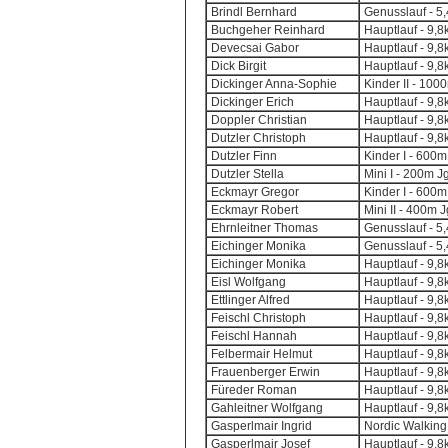
Brindl Bernhard
Genusslauf - 5
Buchgeher Reinhard
Hauptlauf - 9,
Devecsai Gabor
Hauptlauf - 9,
Dick Birgit
Hauptlauf - 9,
Dickinger Anna-Sophie
Kinder II - 100
Dickinger Erich
Hauptlauf - 9,
Doppler Christian
Hauptlauf - 9,
Dutzler Christoph
Hauptlauf - 9,
Dutzler Finn
Kinder I - 600m
Dutzler Stella
Mini I - 200m J
Eckmayr Gregor
Kinder I - 600m
Eckmayr Robert
Mini II - 400m 
Ehrnleitner Thomas
Genusslauf - 5
Eichinger Monika
Genusslauf - 5
Eichinger Monika
Hauptlauf - 9,
Eisl Wolfgang
Hauptlauf - 9,
Ettlinger Alfred
Hauptlauf - 9,
Feischl Christoph
Hauptlauf - 9,
Feischl Hannah
Hauptlauf - 9,
Felbermair Helmut
Hauptlauf - 9,
Frauenberger Erwin
Hauptlauf - 9,
Füreder Roman
Hauptlauf - 9,
Gahleitner Wolfgang
Hauptlauf - 9,
Gasperlmair Ingrid
Nordic Walking
Gasperlmair Josef
Hauptlauf - 9,