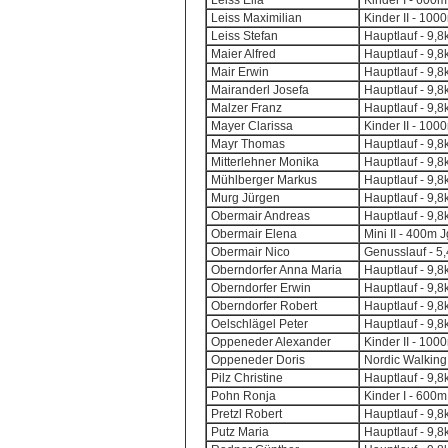
Leiss Ella
Kinder I - 600m
Leiss Maximilian
Kinder II - 100
Leiss Stefan
Hauptlauf - 9,
Maier Alfred
Hauptlauf - 9,
Mair Erwin
Hauptlauf - 9,
Mairanderl Josefa
Hauptlauf - 9,
Malzer Franz
Hauptlauf - 9,
Mayer Clarissa
Kinder II - 100
Mayr Thomas
Hauptlauf - 9,
Mitterlehner Monika
Hauptlauf - 9,
Mühlberger Markus
Hauptlauf - 9,
Murg Jürgen
Hauptlauf - 9,
Obermair Andreas
Hauptlauf - 9,
Obermair Elena
Mini II - 400m 
Obermair Nico
Genusslauf - 5
Oberndorfer Anna Maria
Hauptlauf - 9,
Oberndorfer Erwin
Hauptlauf - 9,
Oberndorfer Robert
Hauptlauf - 9,
Oelschlägel Peter
Hauptlauf - 9,
Oppeneder Alexander
Kinder II - 100
Oppeneder Doris
Nordic Walking
Pilz Christine
Hauptlauf - 9,
Pohn Ronja
Kinder I - 600m
Pretzl Robert
Hauptlauf - 9,
Putz Maria
Hauptlauf - 9,