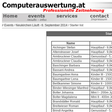
//
Events
/
Neukirchen Läuft - 6. September 2014
/ Starter list
Star
Name
Aichinger Stefan
Hauptlauf - 9,
Altenstrasser Josef
Hauptlauf - 9,
Armbruckner Claudia
Genusslauf - 5
Armbruckner Claudia
Hauptlauf - 9,
Baschinger Barbara
Hauptlauf - 9,
Bassani Andrea
Hauptlauf - 9,
Baumgartner Anna
Kinder III - 15
Baumgartner Lena
Kinder III - 15
Beißkammer Simone
Kinder II - 100
Binder-Wiesinger Manfred
Hauptlauf - 9,
Bolter Johanna
Mini I - 200m J
Bolter Magdalena
Mini II - 400m 
Brandstätter Ronald
Hauptlauf - 9,
Breitwieser Roman
Hauptlauf - 9,
Brindl Angelika
Genusslauf - 5