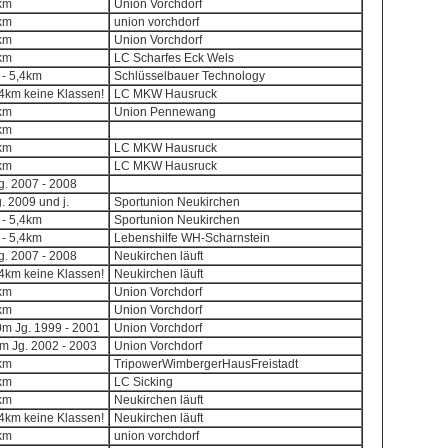
8km
Union Vorchdorf
8km
union vorchdorf
8km
Union Vorchdorf
8km
LC Scharfes Eck Wels
 - 5,4km
Schlüsselbauer Technology
,4km keine Klassen!
LC MKW Hausruck
8km
Union Pennewang
8km
8km
LC MKW Hausruck
8km
LC MKW Hausruck
Jg. 2007 - 2008
g. 2009 und j.
Sportunion Neukirchen
 - 5,4km
Sportunion Neukirchen
 - 5,4km
Lebenshilfe WH-Scharnstein
Jg. 2007 - 2008
Neukirchen läuft
,4km keine Klassen!
Neukirchen läuft
8km
Union Vorchdorf
8km
Union Vorchdorf
00m Jg. 1999 - 2001
Union Vorchdorf
0m Jg. 2002 - 2003
Union Vorchdorf
8km
TripowerWimbergerHausFreistadt
8km
LC Sicking
8km
Neukirchen läuft
,4km keine Klassen!
Neukirchen läuft
8km
union vorchdorf