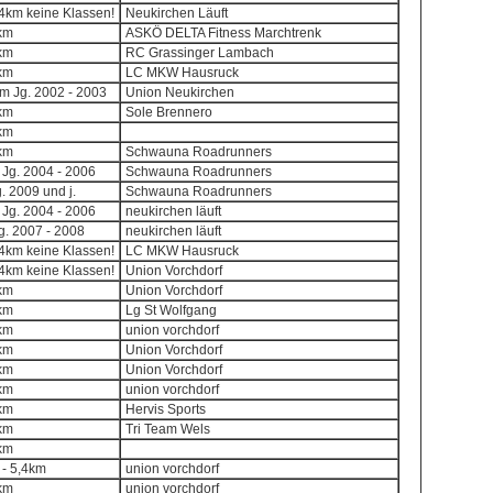
,4km keine Klassen!
Neukirchen Läuft
8km
ASKÖ DELTA Fitness Marchtrenk
8km
RC Grassinger Lambach
8km
LC MKW Hausruck
0m Jg. 2002 - 2003
Union Neukirchen
8km
Sole Brennero
8km
8km
Schwauna Roadrunners
 Jg. 2004 - 2006
Schwauna Roadrunners
g. 2009 und j.
Schwauna Roadrunners
 Jg. 2004 - 2006
neukirchen läuft
Jg. 2007 - 2008
neukirchen läuft
,4km keine Klassen!
LC MKW Hausruck
,4km keine Klassen!
Union Vorchdorf
8km
Union Vorchdorf
8km
Lg St Wolfgang
8km
union vorchdorf
8km
Union Vorchdorf
8km
Union Vorchdorf
8km
union vorchdorf
8km
Hervis Sports
8km
Tri Team Wels
8km
 - 5,4km
union vorchdorf
8km
union vorchdorf