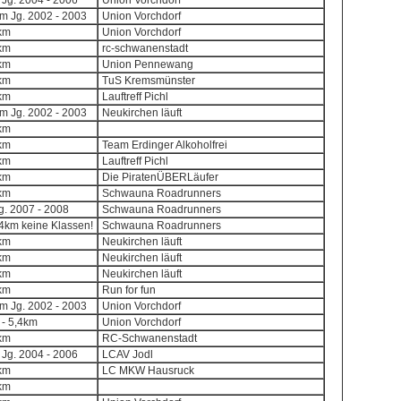
 Jg. 2004 - 2006
Union Vorchdorf
0m Jg. 2002 - 2003
Union Vorchdorf
8km
Union Vorchdorf
8km
rc-schwanenstadt
8km
Union Pennewang
8km
TuS Kremsmünster
8km
Lauftreff Pichl
0m Jg. 2002 - 2003
Neukirchen läuft
8km
8km
Team Erdinger Alkoholfrei
8km
Lauftreff Pichl
8km
Die PiratenÜBERLäufer
8km
Schwauna Roadrunners
Jg. 2007 - 2008
Schwauna Roadrunners
,4km keine Klassen!
Schwauna Roadrunners
8km
Neukirchen läuft
8km
Neukirchen läuft
8km
Neukirchen läuft
8km
Run for fun
0m Jg. 2002 - 2003
Union Vorchdorf
 - 5,4km
Union Vorchdorf
8km
RC-Schwanenstadt
 Jg. 2004 - 2006
LCAV Jodl
8km
LC MKW Hausruck
8km