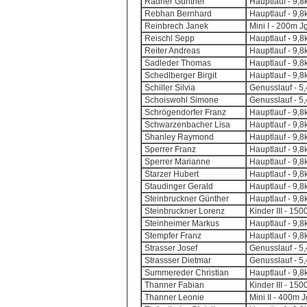
Radner Günther
Hauptlauf - 9,
Rebhan Bernhard
Hauptlauf - 9,
Reinbrech Janek
Mini I - 200m J
Reischl Sepp
Hauptlauf - 9,
Reiter Andreas
Hauptlauf - 9,
Sadleder Thomas
Hauptlauf - 9,
Schedlberger Birgit
Hauptlauf - 9,
Schiller Silvia
Genusslauf - 5
Schoiswohl Simone
Genusslauf - 5
Schrögendorfer Franz
Hauptlauf - 9,
Schwarzenbacher Lisa
Hauptlauf - 9,
Shanley Raymond
Hauptlauf - 9,
Sperrer Franz
Hauptlauf - 9,
Sperrer Marianne
Hauptlauf - 9,
Starzer Hubert
Hauptlauf - 9,
Staudinger Gerald
Hauptlauf - 9,
Steinbruckner Günther
Hauptlauf - 9,
Steinbruckner Lorenz
Kinder III - 15
Steinheimer Markus
Hauptlauf - 9,
Stempfer Franz
Hauptlauf - 9,
Strasser Josef
Genusslauf - 5
Strassser Dietmar
Genusslauf - 5
Summereder Christian
Hauptlauf - 9,
Thanner Fabian
Kinder III - 15
Thanner Leonie
Mini II - 400m 