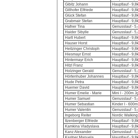
Gibitz Johann
Hauptlauf - 9,
Gillhofer Elfriede
Hauptlauf - 9,
Glück Stefan
Hauptlauf - 9,
Grabmair Stefan
Hauptlauf - 9,
Hafner Tina
Genusslauf - 5
Haider Sibylle
Genusslauf - 5
Hartl Hubert
Hauptlauf - 9,
Hauser Horst
Hauptlauf - 9,
Heitzinger Christoph
Hauptlauf - 9,
Hiesmayr Ernst
Hauptlauf - 9,
Hintermayr Erich
Hauptlauf - 9,
Hitzl Franz
Hauptlauf - 9,
Holzinger Gerald
Genusslauf - 5
Hörtenhuber Johannes
Hauptlauf - 9,
Hude Petra
Hauptlauf - 9,
Huemer David
Hauptlauf - 9,
Humer Emelie - Marie
Mini I - 200m J
Humer Samuel
Genusslauf - 5
Humer Sebastian
Kinder I - 600m
Humer Valentin
Genusslauf - 5
Ingeborg Reiter
Nordic Walking
Itzenberger Elfriede
Hauptlauf - 9,
Kamkina Vladyslava
Hauptlauf - 9,
Kanz Alexander
Genusslauf - 5
Kastner Manuela
Hauptlauf - 9,