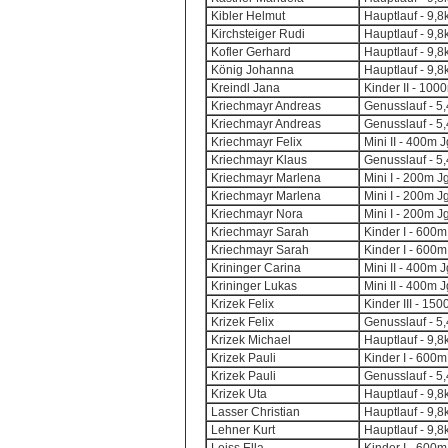
Kibler Helmut
Hauptlauf - 9,
Kirchsteiger Rudi
Hauptlauf - 9,
Kofler Gerhard
Hauptlauf - 9,
König Johanna
Hauptlauf - 9,
Kreindl Jana
Kinder II - 100
Kriechmayr Andreas
Genusslauf - 5
Kriechmayr Andreas
Genusslauf - 5
Kriechmayr Felix
Mini II - 400m 
Kriechmayr Klaus
Genusslauf - 5
Kriechmayr Marlena
Mini I - 200m J
Kriechmayr Marlena
Mini I - 200m J
Kriechmayr Nora
Mini I - 200m J
Kriechmayr Sarah
Kinder I - 600m
Kriechmayr Sarah
Kinder I - 600m
Krininger Carina
Mini II - 400m 
Krininger Lukas
Mini II - 400m 
Krizek Felix
Kinder III - 15
Krizek Felix
Genusslauf - 5
Krizek Michael
Hauptlauf - 9,
Krizek Pauli
Kinder I - 600m
Krizek Pauli
Genusslauf - 5
Krizek Uta
Hauptlauf - 9,
Lasser Christian
Hauptlauf - 9,
Lehner Kurt
Hauptlauf - 9,