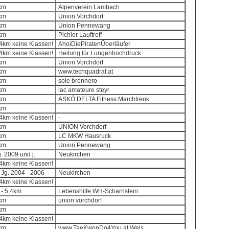
8km
Alpenverein Lambach
8km
Union Vorchdorf
8km
Union Pennewang
8km
Pichler Lauftreff
,4km keine Klassen!
AhoiDiePiratenÜberläufer
,4km keine Klassen!
Heilung für Lungenhochdruck
8km
Union Vorchdorf
8km
www.techquadrat.at
8km
sole brennero
8km
lac amateure steyr
8km
ASKÖ DELTA Fitness Marchtrenk
8km
,4km keine Klassen!
-
8km
UNION Vorchdorf
8km
LC MKW Hausruck
8km
Union Pennewang
g. 2009 und j.
Neukirchen
,4km keine Klassen!
 Jg. 2004 - 2006
Neukirchen
,4km keine Klassen!
 - 5,4km
Lebenshilfe WH-Scharnstein
8km
union vorchdorf
8km
,4km keine Klassen!
8km
www.TaeKwonDo4You.at Wels