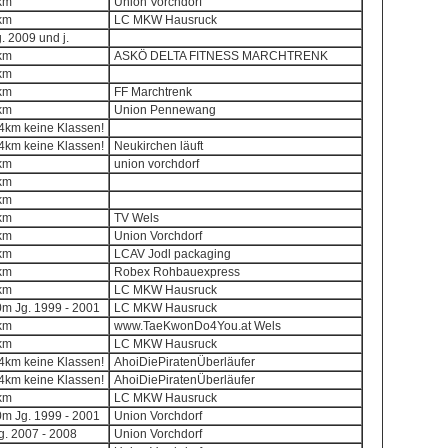
8km
Union Vorchdorf
8km
LC MKW Hausruck
g. 2009 und j.
8km
ASKÖ DELTA FITNESS MARCHTRENK
8km
8km
FF Marchtrenk
8km
Union Pennewang
,4km keine Klassen!
,4km keine Klassen!
Neukirchen läuft
8km
union vorchdorf
8km
8km
8km
TV Wels
8km
Union Vorchdorf
8km
LCAV Jodl packaging
8km
Robex Rohbauexpress
8km
LC MKW Hausruck
00m Jg. 1999 - 2001
LC MKW Hausruck
8km
www.TaeKwonDo4You.at Wels
8km
LC MKW Hausruck
,4km keine Klassen!
AhoiDiePiratenÜberläufer
,4km keine Klassen!
AhoiDiePiratenÜberläufer
8km
LC MKW Hausruck
00m Jg. 1999 - 2001
Union Vorchdorf
Jg. 2007 - 2008
Union Vorchdorf