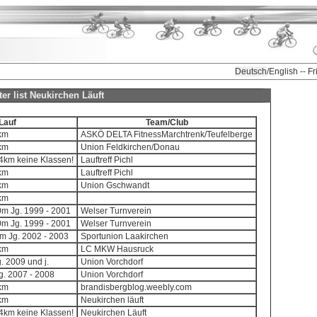
Deutsch
/English -- F
ter list Neukirchen Läuft
Lauf
Team/Club
8km
ASKÖ DELTA FitnessMarchtrenk/Teufelberge
8km
Union Feldkirchen/Donau
,4km keine Klassen!
Lauftreff Pichl
8km
Lauftreff Pichl
8km
Union Gschwandt
8km
00m Jg. 1999 - 2001
Welser Turnverein
00m Jg. 1999 - 2001
Welser Turnverein
0m Jg. 2002 - 2003
Sportunion Laakirchen
8km
LC MKW Hausruck
g. 2009 und j.
Union Vorchdorf
Jg. 2007 - 2008
Union Vorchdorf
8km
brandisbergblog.weebly.com
8km
Neukirchen läuft
,4km keine Klassen!
Neukirchen Läuft