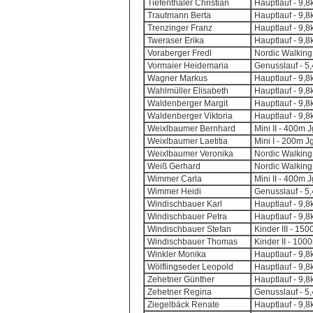
Tiefenthaler Christian
Hauptlauf - 9,
Trautmann Berta
Hauptlauf - 9,
Trenzinger Franz
Hauptlauf - 9,
Tweraser Erika
Hauptlauf - 9,
Voraberger Fredl
Nordic Walking
Vormaier Heidemaria
Genusslauf - 5
Wagner Markus
Hauptlauf - 9,
Wahlmüller Elisabeth
Hauptlauf - 9,
Waldenberger Margit
Hauptlauf - 9,
Waldenberger Viktoria
Hauptlauf - 9,
Weixlbaumer Bernhard
Mini II - 400m 
Weixlbaumer Laetitia
Mini I - 200m J
Weixlbaumer Veronika
Nordic Walking
Weiß Gerhard
Nordic Walking
Wimmer Carla
Mini II - 400m 
Wimmer Heidi
Genusslauf - 5
Windischbauer Karl
Hauptlauf - 9,
Windischbauer Petra
Hauptlauf - 9,
Windischbauer Stefan
Kinder III - 15
Windischbauer Thomas
Kinder II - 100
Winkler Monika
Hauptlauf - 9,
Wölflingseder Leopold
Hauptlauf - 9,
Zehetner Günther
Hauptlauf - 9,
Zehetner Regina
Genusslauf - 5
Ziegelbäck Renate
Hauptlauf - 9,