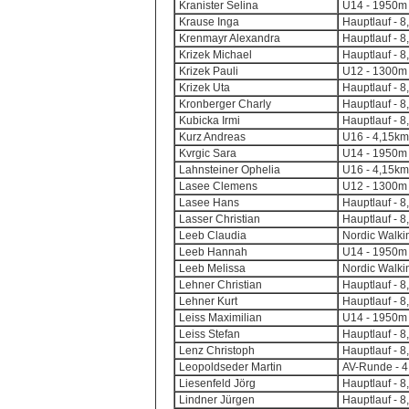
Kranister Selina
U14 - 1950m 
Krause Inga
Hauptlauf - 8
Krenmayr Alexandra
Hauptlauf - 8
Krizek Michael
Hauptlauf - 8
Krizek Pauli
U12 - 1300m 
Krizek Uta
Hauptlauf - 8
Kronberger Charly
Hauptlauf - 8
Kubicka Irmi
Hauptlauf - 8
Kurz Andreas
U16 - 4,15km
Kvrgic Sara
U14 - 1950m 
Lahnsteiner Ophelia
U16 - 4,15km
Lasee Clemens
U12 - 1300m 
Lasee Hans
Hauptlauf - 8
Lasser Christian
Hauptlauf - 8
Leeb Claudia
Nordic Walkin
Leeb Hannah
U14 - 1950m 
Leeb Melissa
Nordic Walkin
Lehner Christian
Hauptlauf - 8
Lehner Kurt
Hauptlauf - 8
Leiss Maximilian
U14 - 1950m 
Leiss Stefan
Hauptlauf - 8
Lenz Christoph
Hauptlauf - 8
Leopoldseder Martin
AV-Runde - 4,
Liesenfeld Jörg
Hauptlauf - 8
Lindner Jürgen
Hauptlauf - 8