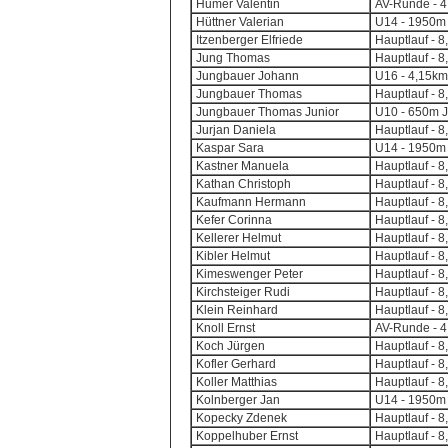
Humer Valentin
AV-Runde - 4,
Hüttner Valerian
U14 - 1950m 
Itzenberger Elfriede
Hauptlauf - 8
Jung Thomas
Hauptlauf - 8
Jungbauer Johann
U16 - 4,15km
Jungbauer Thomas
Hauptlauf - 8
Jungbauer Thomas Junior
U10 - 650m J
Jurjan Daniela
Hauptlauf - 8
Kaspar Sara
U14 - 1950m 
Kastner Manuela
Hauptlauf - 8
Kathan Christoph
Hauptlauf - 8
Kaufmann Hermann
Hauptlauf - 8
Kefer Corinna
Hauptlauf - 8
Kellerer Helmut
Hauptlauf - 8
Kibler Helmut
Hauptlauf - 8
Kimeswenger Peter
Hauptlauf - 8
Kirchsteiger Rudi
Hauptlauf - 8
Klein Reinhard
Hauptlauf - 8
Knoll Ernst
AV-Runde - 4,
Koch Jürgen
Hauptlauf - 8
Kofler Gerhard
Hauptlauf - 8
Koller Matthias
Hauptlauf - 8
Kolnberger Jan
U14 - 1950m 
Kopecky Zdenek
Hauptlauf - 8
Koppelhuber Ernst
Hauptlauf - 8