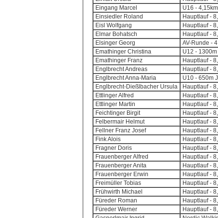
Eingang Marcel
U16 - 4,15km
Einsiedler Roland
Hauptlauf - 8
Eisl Wolfgang
Hauptlauf - 8
Elmar Bohatsch
Hauptlauf - 8
Elsinger Georg
AV-Runde - 4,
Emathinger Christina
U12 - 1300m 
Emathinger Franz
Hauptlauf - 8
Englbrecht Andreas
Hauptlauf - 8
Englbrecht Anna-Maria
U10 - 650m J
Englbrecht-Dießlbacher Ursula
Hauptlauf - 8
Ettlinger Alfred
Hauptlauf - 8
Ettlinger Martin
Hauptlauf - 8
Feichtinger Birgit
Hauptlauf - 8
Felbermair Helmut
Hauptlauf - 8
Fellner Franz Josef
Hauptlauf - 8
Fink Alois
Hauptlauf - 8
Fragner Doris
Hauptlauf - 8
Frauenberger Alfred
Hauptlauf - 8
Frauenberger Anita
Hauptlauf - 8
Frauenberger Erwin
Hauptlauf - 8
Freimüller Tobias
Hauptlauf - 8
Frühwirth Michael
Hauptlauf - 8
Füreder Roman
Hauptlauf - 8
Füreder Werner
Hauptlauf - 8