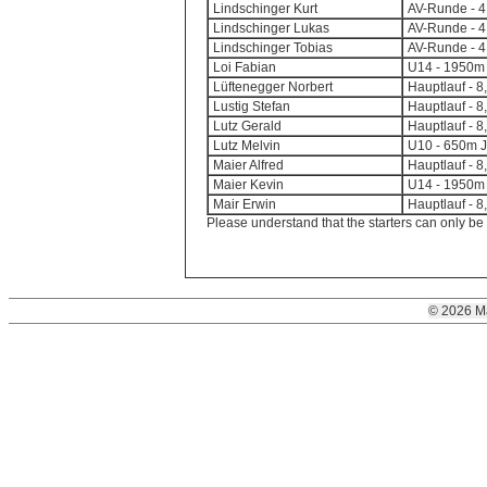
Lindschinger Kurt
AV-Runde - 4,
Lindschinger Lukas
AV-Runde - 4,
Lindschinger Tobias
AV-Runde - 4,
Loi Fabian
U14 - 1950m 
Lüftenegger Norbert
Hauptlauf - 8
Lustig Stefan
Hauptlauf - 8
Lutz Gerald
Hauptlauf - 8
Lutz Melvin
U10 - 650m J
Maier Alfred
Hauptlauf - 8
Maier Kevin
U14 - 1950m 
Mair Erwin
Hauptlauf - 8
Please understand that the starters can only be
© 2026 M