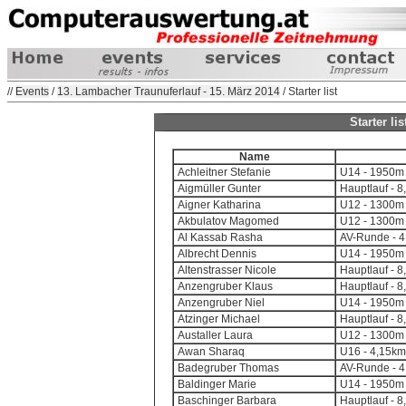
//
Events
/
13. Lambacher Traunuferlauf - 15. März 2014
/ Starter list
Starter li
Name
Achleitner Stefanie
U14 - 1950m 
Aigmüller Gunter
Hauptlauf - 8
Aigner Katharina
U12 - 1300m 
Akbulatov Magomed
U12 - 1300m 
Al Kassab Rasha
AV-Runde - 4,
Albrecht Dennis
U14 - 1950m 
Altenstrasser Nicole
Hauptlauf - 8
Anzengruber Klaus
Hauptlauf - 8
Anzengruber Niel
U14 - 1950m 
Atzinger Michael
Hauptlauf - 8
Austaller Laura
U12 - 1300m 
Awan Sharaq
U16 - 4,15km
Badegruber Thomas
AV-Runde - 4,
Baldinger Marie
U14 - 1950m 
Baschinger Barbara
Hauptlauf - 8