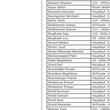
Bassani Johanna
U14 - 1950m 
Bauer Stefan
Nordic Walkin
Baumann Hermann
Hauptlauf - 8
Baumgartner Bernhard
Hauptlauf - 8
Behlic Sedin
U14 - 1950m 
Beißkammer Andrea
AV-Runde - 4,
Beißkammer Simone
U12 - 1300m 
Bergthaler Anja
U10 - 650m J
Bergthaler Lea
U8 - 300m 20
Bernert Markus
Hauptlauf - 8
Bichler Josef
Hauptlauf - 8
Binder-Wiesinger Manfred
Hauptlauf - 8
Bleckenwegner Peter
Hauptlauf - 8
Bolter Magdalena
U8 - 300m 20
Brand Karl
Hauptlauf - 8
Brandstätter Ronald
AV-Runde - 4,
Brandtner Magdalena
AV-Runde - 4,
Braunsberger Patrick
Hauptlauf - 8
Breitwieser Roman
Hauptlauf - 8
Breitwieser Roman
Hauptlauf - 8
Brindl Bernhard
Hauptlauf - 8
Brindl Gerhard
Hauptlauf - 8
Brindl Irene
Hauptlauf - 8
Bründl Alexander
AV-Runde - 4,
Brunner Sven
U12 - 1300m 