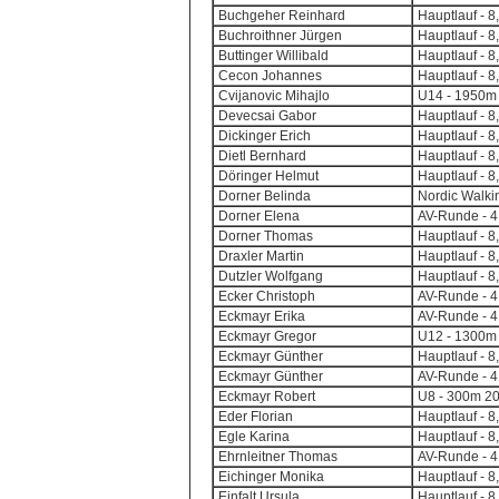
Buchgeher Reinhard
Hauptlauf - 8
Buchroithner Jürgen
Hauptlauf - 8
Buttinger Willibald
Hauptlauf - 8
Cecon Johannes
Hauptlauf - 8
Cvijanovic Mihajlo
U14 - 1950m 
Devecsai Gabor
Hauptlauf - 8
Dickinger Erich
Hauptlauf - 8
Dietl Bernhard
Hauptlauf - 8
Döringer Helmut
Hauptlauf - 8
Dorner Belinda
Nordic Walkin
Dorner Elena
AV-Runde - 4,
Dorner Thomas
Hauptlauf - 8
Draxler Martin
Hauptlauf - 8
Dutzler Wolfgang
Hauptlauf - 8
Ecker Christoph
AV-Runde - 4,
Eckmayr Erika
AV-Runde - 4,
Eckmayr Gregor
U12 - 1300m 
Eckmayr Günther
Hauptlauf - 8
Eckmayr Günther
AV-Runde - 4,
Eckmayr Robert
U8 - 300m 20
Eder Florian
Hauptlauf - 8
Egle Karina
Hauptlauf - 8
Ehrnleitner Thomas
AV-Runde - 4,
Eichinger Monika
Hauptlauf - 8
Einfalt Ursula
Hauptlauf - 8