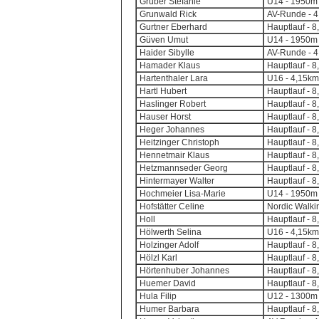
Gruber Stefanie
U14 - 1950m 
Grunwald Rick
AV-Runde - 4,
Gurtner Eberhard
Hauptlauf - 8
Güven Umut
U14 - 1950m 
Haider Sibylle
AV-Runde - 4,
Hamader Klaus
Hauptlauf - 8
Hartenthaler Lara
U16 - 4,15km
Hartl Hubert
Hauptlauf - 8
Haslinger Robert
Hauptlauf - 8
Hauser Horst
Hauptlauf - 8
Heger Johannes
Hauptlauf - 8
Heitzinger Christoph
Hauptlauf - 8
Hennetmair Klaus
Hauptlauf - 8
Hetzmannseder Georg
Hauptlauf - 8
Hintermayer Walter
Hauptlauf - 8
Hochmeier Lisa-Marie
U14 - 1950m 
Hofstätter Celine
Nordic Walkin
Holl
Hauptlauf - 8
Hölwerth Selina
U16 - 4,15km
Holzinger Adolf
Hauptlauf - 8
Hölzl Karl
Hauptlauf - 8
Hörtenhuber Johannes
Hauptlauf - 8
Huemer David
Hauptlauf - 8
Hula Filip
U12 - 1300m 
Humer Barbara
Hauptlauf - 8