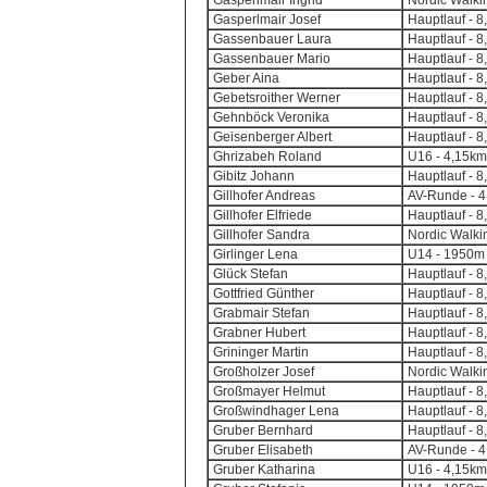
Gasperlmair Ingrid
Nordic Walkin
Gasperlmair Josef
Hauptlauf - 8
Gassenbauer Laura
Hauptlauf - 8
Gassenbauer Mario
Hauptlauf - 8
Geber Aina
Hauptlauf - 8
Gebetsroither Werner
Hauptlauf - 8
Gehnböck Veronika
Hauptlauf - 8
Geisenberger Albert
Hauptlauf - 8
Ghrizabeh Roland
U16 - 4,15km
Gibitz Johann
Hauptlauf - 8
Gillhofer Andreas
AV-Runde - 4,
Gillhofer Elfriede
Hauptlauf - 8
Gillhofer Sandra
Nordic Walkin
Girlinger Lena
U14 - 1950m 
Glück Stefan
Hauptlauf - 8
Gottfried Günther
Hauptlauf - 8
Grabmair Stefan
Hauptlauf - 8
Grabner Hubert
Hauptlauf - 8
Grininger Martin
Hauptlauf - 8
Großholzer Josef
Nordic Walkin
Großmayer Helmut
Hauptlauf - 8
Großwindhager Lena
Hauptlauf - 8
Gruber Bernhard
Hauptlauf - 8
Gruber Elisabeth
AV-Runde - 4,
Gruber Katharina
U16 - 4,15km