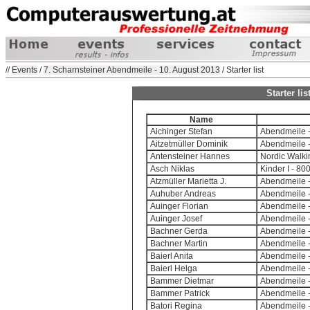
//
Events
/
7. Scharnsteiner Abendmeile - 10. August 2013
/ Starter list
Starter li
Name
Aichinger Stefan
Abendmeile -
Aitzetmüller Dominik
Abendmeile -
Antensteiner Hannes
Nordic Walki
Asch Niklas
Kinder I - 8
Atzmüller Marietta J.
Abendmeile -
Auhuber Andreas
Abendmeile -
Auinger Florian
Abendmeile -
Auinger Josef
Abendmeile -
Bachner Gerda
Abendmeile -
Bachner Martin
Abendmeile -
Baierl Anita
Abendmeile -
Baierl Helga
Abendmeile -
Bammer Dietmar
Abendmeile -
Bammer Patrick
Abendmeile -
Batori Regina
Abendmeile -