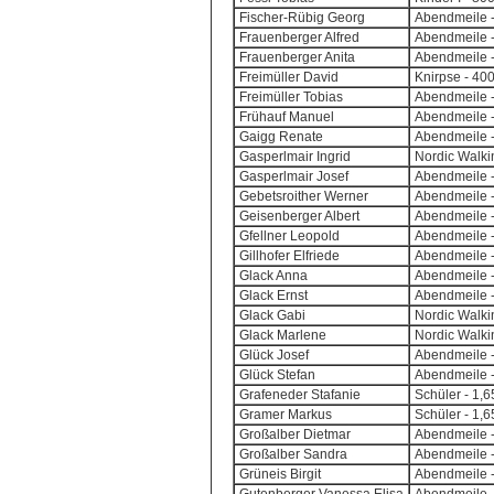
Fischer-Rübig Georg
Abendmeile -
Frauenberger Alfred
Abendmeile -
Frauenberger Anita
Abendmeile -
Freimüller David
Knirpse - 40
Freimüller Tobias
Abendmeile -
Frühauf Manuel
Abendmeile -
Gaigg Renate
Abendmeile -
Gasperlmair Ingrid
Nordic Walki
Gasperlmair Josef
Abendmeile -
Gebetsroither Werner
Abendmeile -
Geisenberger Albert
Abendmeile -
Gfellner Leopold
Abendmeile -
Gillhofer Elfriede
Abendmeile -
Glack Anna
Abendmeile -
Glack Ernst
Abendmeile -
Glack Gabi
Nordic Walki
Glack Marlene
Nordic Walki
Glück Josef
Abendmeile -
Glück Stefan
Abendmeile -
Grafeneder Stafanie
Schüler - 1,
Gramer Markus
Schüler - 1,
Großalber Dietmar
Abendmeile -
Großalber Sandra
Abendmeile -
Grüneis Birgit
Abendmeile -