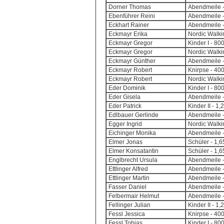
Dorner Thomas
Abendmeile -
Ebenführer Reini
Abendmeile -
Eckhart Rainer
Abendmeile -
Eckmayr Erika
Nordic Walki
Eckmayr Gregor
Kinder I - 8
Eckmayr Gregor
Nordic Walki
Eckmayr Günther
Abendmeile -
Eckmayr Robert
Knirpse - 40
Eckmayr Robert
Nordic Walki
Eder Dominik
Kinder I - 8
Eder Gisela
Abendmeile -
Eder Patrick
Kinder II - 1
Edlbauer Gerlinde
Abendmeile -
Egger Ingrid
Nordic Walki
Eichinger Monika
Abendmeile -
Elmer Jonas
Schüler - 1,
Elmer Konsatantin
Schüler - 1,
Englbrecht Ursula
Abendmeile -
Ettlinger Alfred
Abendmeile -
Ettlinger Martin
Abendmeile -
Fasser Daniel
Abendmeile -
Felbermair Helmut
Abendmeile -
Fellinger Julian
Kinder II - 1
Fessl Jessica
Knirpse - 40
Fessl Tobias
Kinder I - 8