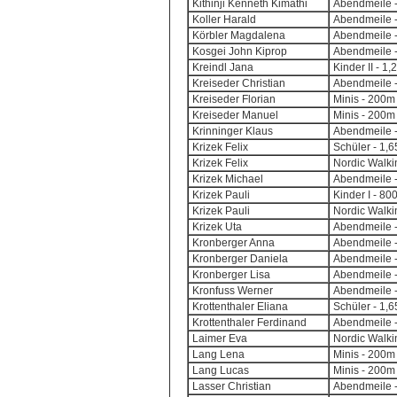
Kithinji Kenneth Kimathi
Abendmeile -
Koller Harald
Abendmeile -
Körbler Magdalena
Abendmeile -
Kosgei John Kiprop
Abendmeile -
Kreindl Jana
Kinder II - 1
Kreiseder Christian
Abendmeile -
Kreiseder Florian
Minis - 200m 
Kreiseder Manuel
Minis - 200m 
Krinninger Klaus
Abendmeile -
Krizek Felix
Schüler - 1,
Krizek Felix
Nordic Walki
Krizek Michael
Abendmeile -
Krizek Pauli
Kinder I - 8
Krizek Pauli
Nordic Walki
Krizek Uta
Abendmeile -
Kronberger Anna
Abendmeile -
Kronberger Daniela
Abendmeile -
Kronberger Lisa
Abendmeile -
Kronfuss Werner
Abendmeile -
Krottenthaler Eliana
Schüler - 1,
Krottenthaler Ferdinand
Abendmeile -
Laimer Eva
Nordic Walki
Lang Lena
Minis - 200m 
Lang Lucas
Minis - 200m 
Lasser Christian
Abendmeile -