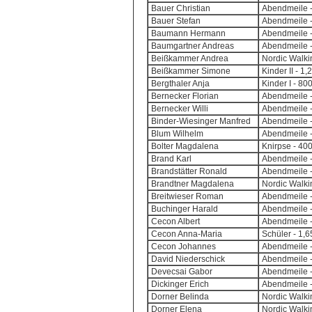
Bauer Christian
Abendmeile -
Bauer Stefan
Abendmeile -
Baumann Hermann
Abendmeile -
Baumgartner Andreas
Abendmeile -
Beißkammer Andrea
Nordic Walki
Beißkammer Simone
Kinder II - 1
Bergthaler Anja
Kinder I - 8
Bernecker Florian
Abendmeile -
Bernecker Willi
Abendmeile -
Binder-Wiesinger Manfred
Abendmeile -
Blum Wilhelm
Abendmeile -
Bolter Magdalena
Knirpse - 40
Brand Karl
Abendmeile -
Brandstätter Ronald
Abendmeile -
Brandtner Magdalena
Nordic Walki
Breitwieser Roman
Abendmeile -
Buchinger Harald
Abendmeile -
Cecon Albert
Abendmeile -
Cecon Anna-Maria
Schüler - 1,
Cecon Johannes
Abendmeile -
David Niederschick
Abendmeile -
Devecsai Gabor
Abendmeile -
Dickinger Erich
Abendmeile -
Dorner Belinda
Nordic Walki
Dorner Elena
Nordic Walki