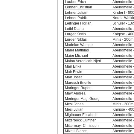
Lauber Erich
Abendmeile -
Lehner Christian
Abendmeile -
Lehner Julian
Kinder I - 8
Lehner Patrik
Nordic Walki
Leitinger Florian
Schüler - 1,
Loibl Diana
Abendmeile -
Lurger Kevin
Knirpse - 40
Lurger Niklas
Minis - 200m 
Madelan Wampel
Abendmeile -
Maier Matthias
Abendmeile -
Maier Michael
Abendmeile -
Maina Veronicah Njeri
Abendmeile -
Mair Erika
Abendmeile -
Mair Erwin
Abendmeile -
Mair Josef
Abendmeile -
Maresch Brigitte
Abendmeile -
Maringer Rupert
Abendmeile -
Mayr Andrea
Abendmeile -
Meringer Mag. Georg
Abendmeile -
Mesi Jonas
Minis - 200m 
Mesi Julian
Knirpse - 40
Miglbauer Elisabeth
Abendmeile -
Mitterböck Günther
Abendmeile -
Mittermayr Christoph
Abendmeile -
Mizelli Bianca
Abendmeile -