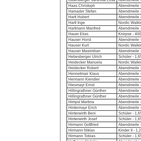
Gutenberger Vanessa Elisa
Abendmeile -
Haas Christoph
Abendmeile -
Hamader Stefan
Abendmeile -
Hartl Hubert
Abendmeile -
Hartl Inge
Nordic Walki
Hartmann Manfred
Abendmeile -
Hauer Elias
Knirpse - 40
Hauser Horst
Abendmeile -
Hauser Kurt
Nordic Walki
Hauser Maximilian
Abendmeile -
Hebesberger Ulrich
Schüler - 1,
Heidecker Manuela
Nordic Walki
Heidecker Robert
Abendmeile -
Hennetmair Klaus
Abendmeile -
Hermann Kiendler
Abendmeile -
Hiesmayr Ernst
Abendmeile -
Hillingrathner Günther
Abendmeile -
Hillingrathner Günther
Abendmeile -
Himpsl Martina
Abendmeile -
Hintermayr Erich
Abendmeile -
Hinterwirth Beni
Schüler - 1,
Hinterwirth Josef
Schüler - 1,
Hirmann Gottfried
Abendmeile -
Hirmann Niklas
Kinder II - 1
Hirmann Tobias
Schüler - 1,