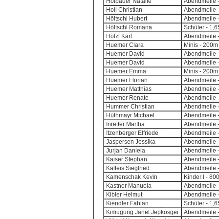
Hofbauer Natalie
Abendmeile -
Holl Christian
Abendmeile -
Höltschl Hubert
Abendmeile -
Höltschl Romana
Schüler - 1,
Hölzl Karl
Abendmeile -
Huemer Clara
Minis - 200m 
Huemer David
Abendmeile -
Huemer David
Abendmeile -
Huemer Emma
Minis - 200m 
Huemer Florian
Abendmeile -
Huemer Matthias
Abendmeile -
Huemer Renate
Abendmeile -
Hummer Christian
Abendmeile -
Hüthmayr Michael
Abendmeile -
Inreiter Martha
Abendmeile -
Itzenberger Elfriede
Abendmeile -
Jaspersen Jessika
Abendmeile -
Jurjan Daniela
Abendmeile -
Kaiser Stephan
Abendmeile -
Kalteis Siegfried
Abendmeile -
Kamenschak Kevin
Kinder I - 8
Kastner Manuela
Abendmeile -
Kibler Helmut
Abendmeile -
Kiendler Fabian
Schüler - 1,
Kimugung Janet Jepkosgei
Abendmeile -