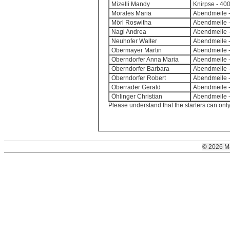
Mizelli Mandy
Knirpse - 40
Morales Maria
Abendmeile -
Mörl Roswitha
Abendmeile -
Nagl Andrea
Abendmeile -
Neuhofer Walter
Abendmeile -
Obermayer Martin
Abendmeile -
Oberndorfer Anna Maria
Abendmeile -
Oberndorfer Barbara
Abendmeile -
Oberndorfer Robert
Abendmeile -
Oberrader Gerald
Abendmeile -
Öhlinger Christian
Abendmeile -
Please understand that the starters can onl
© 2026 M