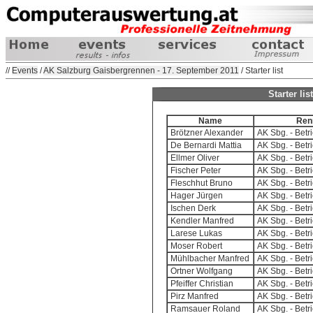
//
Events
/
AK Salzburg Gaisbergrennen - 17. September 2011
/ Starter list
Starter li
Name
Ren
Brötzner Alexander
AK Sbg. - Bet
De Bernardi Mattia
AK Sbg. - Bet
Ellmer Oliver
AK Sbg. - Bet
Fischer Peter
AK Sbg. - Bet
Fleschhut Bruno
AK Sbg. - Bet
Hager Jürgen
AK Sbg. - Bet
Ischen Derk
AK Sbg. - Bet
Kendler Manfred
AK Sbg. - Bet
Larese Lukas
AK Sbg. - Bet
Moser Robert
AK Sbg. - Bet
Mühlbacher Manfred
AK Sbg. - Bet
Ortner Wolfgang
AK Sbg. - Bet
Pfeiffer Christian
AK Sbg. - Bet
Pirz Manfred
AK Sbg. - Bet
Ramsauer Roland
AK Sbg. - Bet