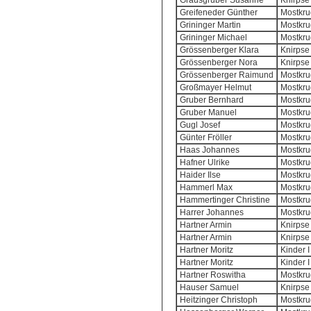
Grausgruber Susanne
Knirpse 
Greifeneder Günther
Mostkrug
Grininger Martin
Mostkrug
Grininger Michael
Mostkrug
Grössenberger Klara
Knirpse 
Grössenberger Nora
Knirpse 
Grössenberger Raimund
Mostkrug
Großmayer Helmut
Mostkrug
Gruber Bernhard
Mostkrug
Gruber Manuel
Mostkrug
Gugl Josef
Mostkrug
Günter Fröller
Mostkrug
Haas Johannes
Mostkrug
Hafner Ulrike
Mostkrug
Haider Ilse
Mostkrug
Hammerl Max
Mostkrug
Hammertinger Christine
Mostkrug
Harrer Johannes
Mostkrug
Hartner Armin
Knirpse 
Hartner Armin
Knirpse 
Hartner Moritz
Kinder I
Hartner Moritz
Kinder I
Hartner Roswitha
Mostkrug
Hauser Samuel
Knirpse 
Heitzinger Christoph
Mostkrug