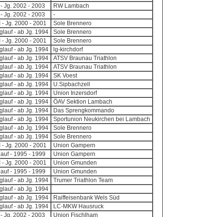
 - Jg. 2002 - 2003
RW Lambach
 - Jg. 2002 - 2003
-
I - Jg. 2000 - 2001
Sole Brennero
lauf - ab Jg. 1994
Sole Brennero
I - Jg. 2000 - 2001
Sole Brennero
lauf - ab Jg. 1994
lg-kirchdorf
lauf - ab Jg. 1994
ATSV Braunau Triathlon
lauf - ab Jg. 1994
ATSV Braunau Triathlon
lauf - ab Jg. 1994
SK Voest
lauf - ab Jg. 1994
U.Sipbachzell
lauf - ab Jg. 1994
Union Inzersdorf
lauf - ab Jg. 1994
ÖAV Sektion Lambach
lauf - ab Jg. 1994
Das Sprengkommando
lauf - ab Jg. 1994
Sportunion Neukirchen bei Lambach
lauf - ab Jg. 1994
Sole Brennero
lauf - ab Jg. 1994
Sole Brennero
I - Jg. 2000 - 2001
Union Gampern
auf - 1995 - 1999
Union Gampern
I - Jg. 2000 - 2001
Union Gmunden
auf - 1995 - 1999
Union Gmunden
lauf - ab Jg. 1994
Trumer Triathlon Team
lauf - ab Jg. 1994
lauf - ab Jg. 1994
Raiffeisenbank Wels Süd
lauf - ab Jg. 1994
LC-MKW Hausruck
 - Jg. 2002 - 2003
Union Fischlham