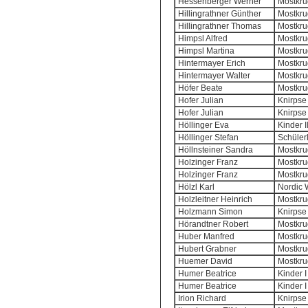
Hessenberger Werner
Mostkrug
Hillingrathner Günther
Mostkrug
Hillingrathner Thomas
Mostkrug
Himpsl Alfred
Mostkrug
Himpsl Martina
Mostkrug
Hintermayer Erich
Mostkrug
Hintermayer Walter
Mostkrug
Höfer Beate
Mostkrug
Hofer Julian
Knirpse 
Hofer Julian
Knirpse 
Höllinger Eva
Kinder I
Höllinger Stefan
Schülerl
Höllnsteiner Sandra
Mostkrug
Holzinger Franz
Mostkrug
Holzinger Franz
Mostkrug
Hölzl Karl
Nordic 
Holzleitner Heinrich
Mostkrug
Holzmann Simon
Knirpse 
Hörandtner Robert
Mostkrug
Huber Manfred
Mostkrug
Hubert Grabner
Mostkrug
Huemer David
Mostkrug
Humer Beatrice
Kinder I
Humer Beatrice
Kinder I
Irion Richard
Knirpse 