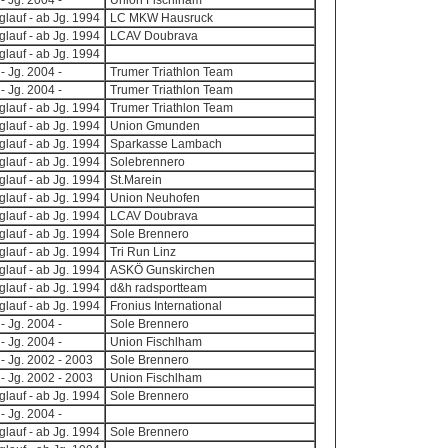
- Jg. 2004 -
Union Fischlham
lauf - ab Jg. 1994
LC MKW Hausruck
lauf - ab Jg. 1994
LCAV Doubrava
lauf - ab Jg. 1994
- Jg. 2004 -
Trumer Triathlon Team
- Jg. 2004 -
Trumer Triathlon Team
lauf - ab Jg. 1994
Trumer Triathlon Team
lauf - ab Jg. 1994
Union Gmunden
lauf - ab Jg. 1994
Sparkasse Lambach
lauf - ab Jg. 1994
Solebrennero
lauf - ab Jg. 1994
St.Marein
lauf - ab Jg. 1994
Union Neuhofen
lauf - ab Jg. 1994
LCAV Doubrava
lauf - ab Jg. 1994
Sole Brennero
lauf - ab Jg. 1994
Tri Run Linz
lauf - ab Jg. 1994
ASKÖ Gunskirchen
lauf - ab Jg. 1994
d&h radsportteam
lauf - ab Jg. 1994
Fronius International
- Jg. 2004 -
Sole Brennero
- Jg. 2004 -
Union Fischlham
 - Jg. 2002 - 2003
Sole Brennero
 - Jg. 2002 - 2003
Union Fischlham
lauf - ab Jg. 1994
Sole Brennero
- Jg. 2004 -
lauf - ab Jg. 1994
Sole Brennero