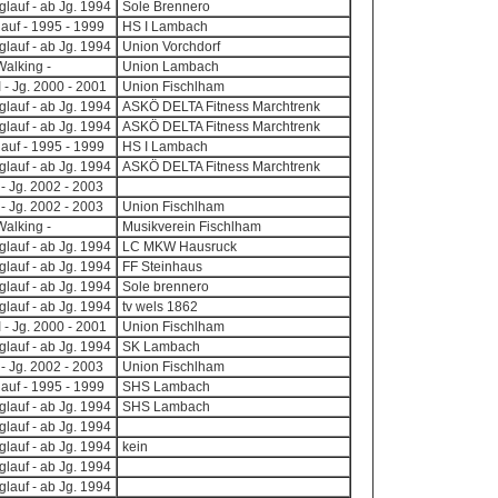
lauf - ab Jg. 1994
Sole Brennero
auf - 1995 - 1999
HS I Lambach
lauf - ab Jg. 1994
Union Vorchdorf
Walking -
Union Lambach
I - Jg. 2000 - 2001
Union Fischlham
lauf - ab Jg. 1994
ASKÖ DELTA Fitness Marchtrenk
lauf - ab Jg. 1994
ASKÖ DELTA Fitness Marchtrenk
auf - 1995 - 1999
HS I Lambach
lauf - ab Jg. 1994
ASKÖ DELTA Fitness Marchtrenk
 - Jg. 2002 - 2003
 - Jg. 2002 - 2003
Union Fischlham
Walking -
Musikverein Fischlham
lauf - ab Jg. 1994
LC MKW Hausruck
lauf - ab Jg. 1994
FF Steinhaus
lauf - ab Jg. 1994
Sole brennero
lauf - ab Jg. 1994
tv wels 1862
I - Jg. 2000 - 2001
Union Fischlham
lauf - ab Jg. 1994
SK Lambach
 - Jg. 2002 - 2003
Union Fischlham
auf - 1995 - 1999
SHS Lambach
lauf - ab Jg. 1994
SHS Lambach
lauf - ab Jg. 1994
lauf - ab Jg. 1994
kein
lauf - ab Jg. 1994
lauf - ab Jg. 1994