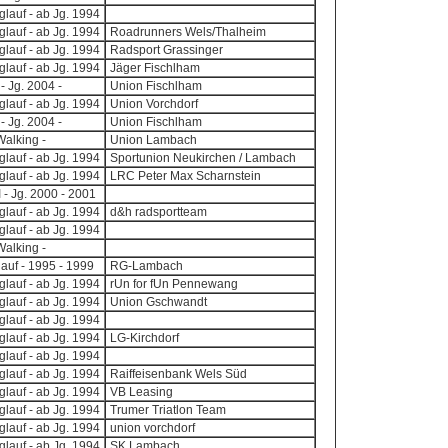
lauf - ab Jg. 1994
lauf - ab Jg. 1994
Roadrunners Wels/Thalheim
lauf - ab Jg. 1994
Radsport Grassinger
lauf - ab Jg. 1994
Jäger Fischlham
- Jg. 2004 -
Union Fischlham
lauf - ab Jg. 1994
Union Vorchdorf
- Jg. 2004 -
Union Fischlham
Walking -
Union Lambach
lauf - ab Jg. 1994
Sportunion Neukirchen / Lambach
lauf - ab Jg. 1994
LRC Peter Max Scharnstein
I - Jg. 2000 - 2001
lauf - ab Jg. 1994
d&h radsportteam
lauf - ab Jg. 1994
Walking -
auf - 1995 - 1999
RG-Lambach
lauf - ab Jg. 1994
rUn for fUn Pennewang
lauf - ab Jg. 1994
Union Gschwandt
lauf - ab Jg. 1994
lauf - ab Jg. 1994
LG-Kirchdorf
lauf - ab Jg. 1994
lauf - ab Jg. 1994
Raiffeisenbank Wels Süd
lauf - ab Jg. 1994
VB Leasing
lauf - ab Jg. 1994
Trumer Triatlon Team
lauf - ab Jg. 1994
union vorchdorf
lauf - ab Jg. 1994
SK Lambach