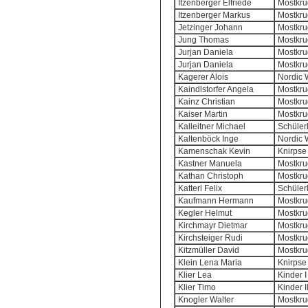
Itzenberger Elfriede
Mostkrug
Itzenberger Markus
Mostkrug
Jetzinger Johann
Mostkrug
Jung Thomas
Mostkrug
Jurjan Daniela
Mostkrug
Jurjan Daniela
Mostkrug
Kagerer Alois
Nordic 
Kaindlstorfer Angela
Mostkrug
Kainz Christian
Mostkrug
Kaiser Martin
Mostkrug
Kalleitner Michael
Schülerl
Kaltenböck Inge
Nordic 
Kamenschak Kevin
Knirpse 
Kastner Manuela
Mostkrug
Kathan Christoph
Mostkrug
Katterl Felix
Schülerl
Kaufmann Hermann
Mostkrug
Kegler Helmut
Mostkrug
Kirchmayr Dietmar
Mostkrug
Kirchsteiger Rudi
Mostkrug
Kitzmüller David
Mostkrug
Klein Lena Maria
Knirpse 
Klier Lea
Kinder I
Klier Timo
Kinder I
Knogler Walter
Mostkrug