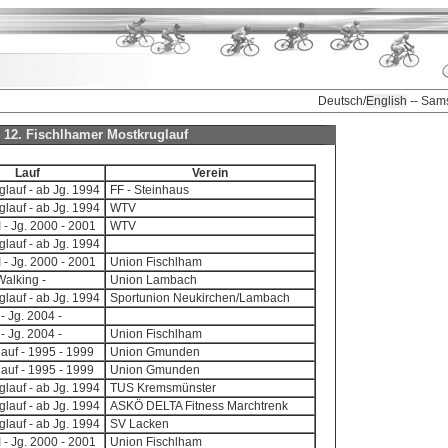
Deutsch/
English
-- Sam
te 12. Fischlhamer Mostkruglauf
Lauf
Verein
lauf - ab Jg. 1994
FF - Steinhaus
lauf - ab Jg. 1994
WTV
I - Jg. 2000 - 2001
WTV
lauf - ab Jg. 1994
I - Jg. 2000 - 2001
Union Fischlham
Walking -
Union Lambach
lauf - ab Jg. 1994
Sportunion Neukirchen/Lambach
- Jg. 2004 -
- Jg. 2004 -
Union Fischlham
auf - 1995 - 1999
Union Gmunden
auf - 1995 - 1999
Union Gmunden
lauf - ab Jg. 1994
TUS Kremsmünster
lauf - ab Jg. 1994
ASKÖ DELTA Fitness Marchtrenk
lauf - ab Jg. 1994
SV Lacken
I - Jg. 2000 - 2001
Union Fischlham