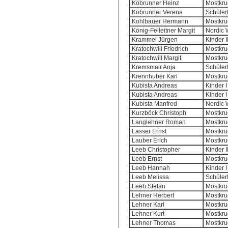
Köbrunner Heinz
Mostkrug
Köbrunner Verena
Schülerl
Kohlbauer Hermann
Mostkrug
König-Felleitner Margit
Nordic 
Krammel Jürgen
Kinder I
Kratochwill Friedrich
Mostkrug
Kratochwill Margit
Mostkrug
Kremsmair Anja
Schülerl
Krennhuber Karl
Mostkrug
Kubista Andreas
Kinder I
Kubista Andreas
Kinder I
Kubista Manfred
Nordic 
Kurzböck Christoph
Mostkrug
Langlehner Roman
Mostkrug
Lasser Ernst
Mostkrug
Lauber Erich
Mostkrug
Leeb Christopher
Kinder I
Leeb Ernst
Mostkrug
Leeb Hannah
Kinder I
Leeb Melissa
Schülerl
Leeb Stefan
Mostkrug
Lehner Herbert
Mostkrug
Lehner Karl
Mostkrug
Lehner Kurt
Mostkrug
Lehner Thomas
Mostkrug