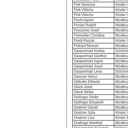
Fink Vanessa
Kinder I
Fink Viktoria
Kinder I
Fink Viktoria
Kinder I
Fischl Agnes
Mostkrug
Florian Rudolf
Mostkrug
Frauscher Josef
Mostkrug
Freimüller Christine
Mostkrug
Friedl Pascal
Kinder I
Frühauf Manuel
Mostkrug
Gasperlmair Annika
Schülerl
Gasperlmair Günther
Mostkrug
Gasperlmair Ingrid
Mostkrug
Gasperlmair Josef
Mostkrug
Gasperlmair Lena
Schülerl
Gassner Heinz
Mostkrug
Gillhofer Elfriede
Mostkrug
Glück Josef
Mostkrug
Glück Stefan
Mostkrug
Gollinger Dieter
Mostkrug
Gollinger Elisabeth
Mostkrug
Grabner Daniel
Mostkrug
Grabner Julia
Kinder I
Grabner Lisa
Kinder I
Grafinger Manfred
Mostkrug