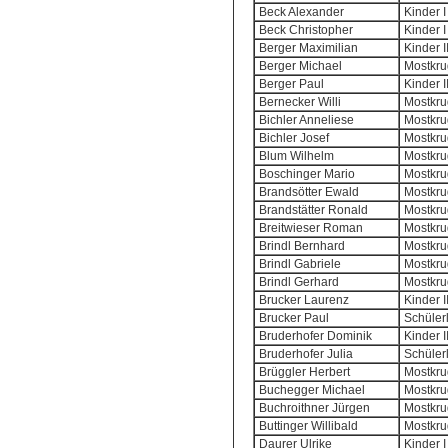
Beck Alexander
Kinder I
Beck Christopher
Kinder I
Berger Maximilian
Kinder I
Berger Michael
Mostkrug
Berger Paul
Kinder I
Bernecker Willi
Mostkrug
Bichler Anneliese
Mostkrug
Bichler Josef
Mostkrug
Blum Wilhelm
Mostkrug
Boschinger Mario
Mostkrug
Brandsötter Ewald
Mostkrug
Brandstätter Ronald
Mostkrug
Breitwieser Roman
Mostkrug
Brindl Bernhard
Mostkrug
Brindl Gabriele
Mostkrug
Brindl Gerhard
Mostkrug
Brucker Laurenz
Kinder I
Brucker Paul
Schülerl
Bruderhofer Dominik
Kinder I
Bruderhofer Julia
Schülerl
Brüggler Herbert
Mostkrug
Buchegger Michael
Mostkrug
Buchroithner Jürgen
Mostkrug
Buttinger Willibald
Mostkrug
Daurer Ulrike
Kinder I