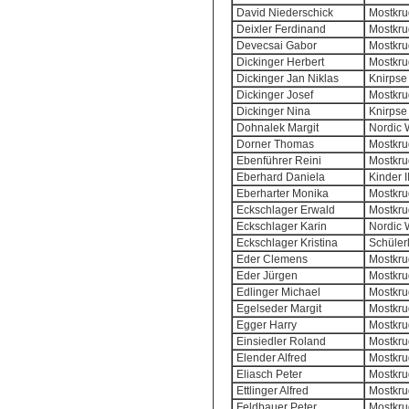
David Niederschick
Mostkrug
Deixler Ferdinand
Mostkrug
Devecsai Gabor
Mostkrug
Dickinger Herbert
Mostkrug
Dickinger Jan Niklas
Knirpse 
Dickinger Josef
Mostkrug
Dickinger Nina
Knirpse 
Dohnalek Margit
Nordic 
Dorner Thomas
Mostkrug
Ebenführer Reini
Mostkrug
Eberhard Daniela
Kinder I
Eberharter Monika
Mostkrug
Eckschlager Erwald
Mostkrug
Eckschlager Karin
Nordic 
Eckschlager Kristina
Schülerl
Eder Clemens
Mostkrug
Eder Jürgen
Mostkrug
Edlinger Michael
Mostkrug
Egelseder Margit
Mostkrug
Egger Harry
Mostkrug
Einsiedler Roland
Mostkrug
Elender Alfred
Mostkrug
Eliasch Peter
Mostkrug
Ettlinger Alfred
Mostkrug
Feldbauer Peter
Mostkrug