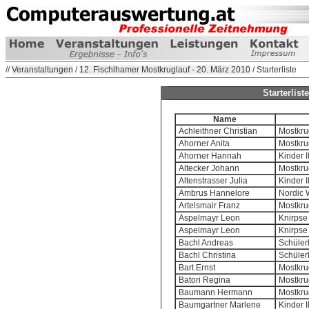
//
Veranstaltungen
/
12. Fischlhamer Mostkruglauf - 20. März 2010
/ Starterliste
Starterlis
Name
Achleithner Christian
Mostkrug
Ahorner Anita
Mostkrug
Ahorner Hannah
Kinder I
Altecker Johann
Mostkrug
Altenstrasser Julia
Kinder I
Ambrus Hannelore
Nordic 
Artelsmair Franz
Mostkrug
Aspelmayr Leon
Knirpse 
Aspelmayr Leon
Knirpse 
Bachl Andreas
Schülerl
Bachl Christina
Schülerl
Bart Ernst
Mostkrug
Batori Regina
Mostkrug
Baumann Hermann
Mostkrug
Baumgartner Marlene
Kinder I