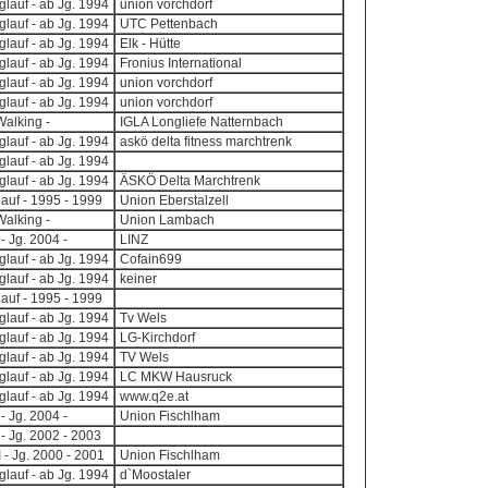
lauf - ab Jg. 1994
union vorchdorf
lauf - ab Jg. 1994
UTC Pettenbach
lauf - ab Jg. 1994
Elk - Hütte
lauf - ab Jg. 1994
Fronius International
lauf - ab Jg. 1994
union vorchdorf
lauf - ab Jg. 1994
union vorchdorf
Walking -
IGLA Longliefe Natternbach
lauf - ab Jg. 1994
askö delta fitness marchtrenk
lauf - ab Jg. 1994
lauf - ab Jg. 1994
ÄSKÖ Delta Marchtrenk
auf - 1995 - 1999
Union Eberstalzell
Walking -
Union Lambach
- Jg. 2004 -
LINZ
lauf - ab Jg. 1994
Cofain699
lauf - ab Jg. 1994
keiner
auf - 1995 - 1999
lauf - ab Jg. 1994
Tv Wels
lauf - ab Jg. 1994
LG-Kirchdorf
lauf - ab Jg. 1994
TV Wels
lauf - ab Jg. 1994
LC MKW Hausruck
lauf - ab Jg. 1994
www.q2e.at
- Jg. 2004 -
Union Fischlham
 - Jg. 2002 - 2003
I - Jg. 2000 - 2001
Union Fischlham
lauf - ab Jg. 1994
d`Moostaler